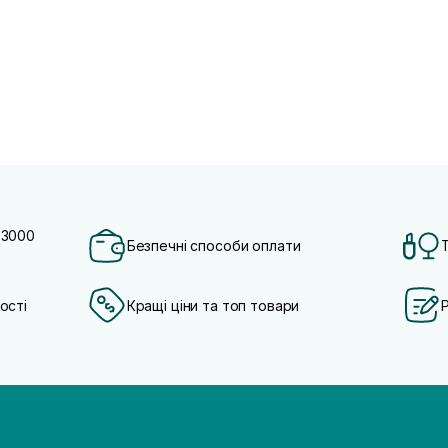
 3000
Безпечні способи оплати
ості
Кращі ціни та топ товари