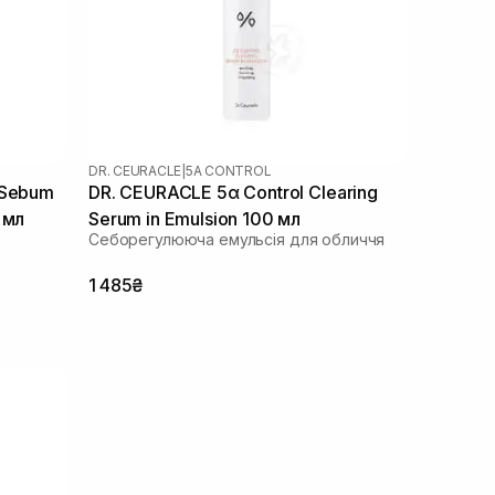
DR. CEURACLE
|
5Α CONTROL
 Sebum
DR. CEURACLE 5α Control Clearing
 мл
Serum in Emulsion 100 мл
Себорегулююча емульсія для обличчя
1 485₴