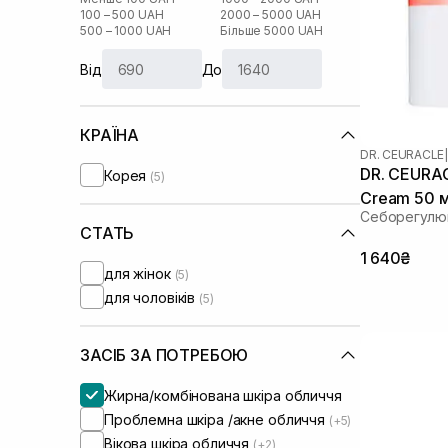
100 – 500 UAH
2000 – 5000 UAH
500 – 1000 UAH
Більше 5000 UAH
Від
До
КРАЇНА
DR. CEURACLE
|
DR. CEURAC
Корея
(5)
Cream 50 
Себорегулю
СТАТЬ
1 640₴
для жінок
(5)
для чоловіків
(5)
ЗАСІБ ЗА ПОТРЕБОЮ
Жирна/комбінована шкіра обличчя
Проблемна шкіра /акне обличчя
(+5)
Вікова шкіра обличчя
(+2)