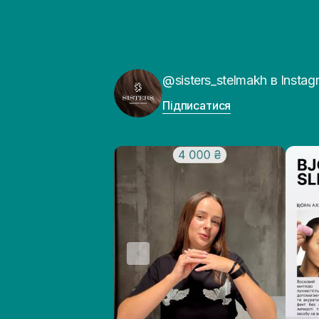
@sisters_stelmakh в Instag
Підписатися