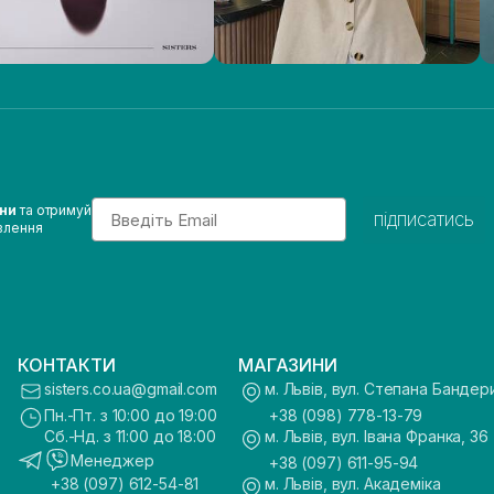
Email
ини
та отримуй
підписатись
влення
КОНТАКТИ
МАГАЗИНИ
sisters.co.ua@gmail.com
м. Львів, вул. Степана Бандер
Пн.-Пт. з 10:00 до 19:00
+38 (098) 778-13-79
Сб.-Нд. з 11:00 до 18:00
м. Львів, вул. Івана Франка, 36
Менеджер
+38 (097) 611-95-94
+38 (097) 612-54-81
м. Львів, вул. Академіка