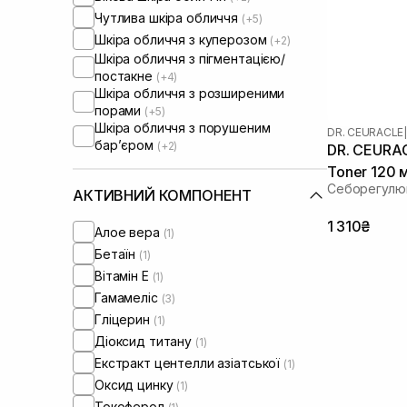
Чутлива шкіра обличчя
(+5)
Шкіра обличчя з куперозом
(+2)
Шкіра обличчя з пігментацією/
постакне
(+4)
Шкіра обличчя з розширеними
порами
(+5)
Шкіра обличчя з порушеним
DR. CEURACLE
|
барʼєром
(+2)
DR. CEURAC
Toner 120 
Себорегулю
АКТИВНИЙ КОМПОНЕНТ
1 310₴
Алое вера
(1)
Бетаїн
(1)
Вітамін Е
(1)
Гамамеліс
(3)
Гліцерин
(1)
Діоксид титану
(1)
Екстракт центелли азіатської
(1)
Оксид цинку
(1)
Токоферол