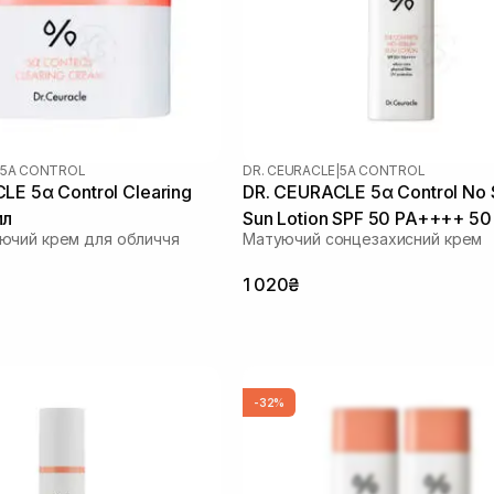
5Α CONTROL
DR. CEURACLE
|
5Α CONTROL
LE 5α Control Clearing
DR. CEURACLE 5α Control No
мл
Sun Lotion SPF 50 PA++++ 50
ючий крем для обличчя
Матуючий сонцезахисний крем
1 020₴
-32%