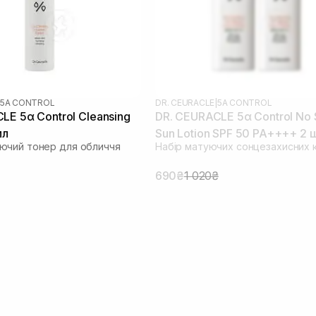
5Α CONTROL
DR. CEURACLE
|
5Α CONTROL
LE 5α Control Cleansing
DR. CEURACLE 5α Control No
мл
Sun Lotion SPF 50 PA++++ 2 
ючий тонер для обличчя
Набір матуючих сонцезахисних 
(термін до 09.04.2026)
690₴
1 020₴