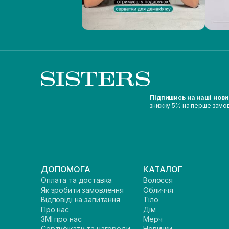
Підпишись на наші нов
знижку 5% на перше замо
ДОПОМОГА
КАТАЛОГ
Оплата та доставка
Волосся
Як зробити замовлення
Обличчя
Відповіді на запитання
Тіло
Про нас
Дім
ЗМІ про нас
Мерч
Сертифікати та нагороди
Новинки