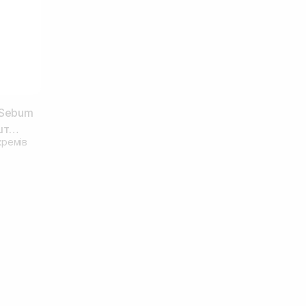
 Sebum
шт
кремів