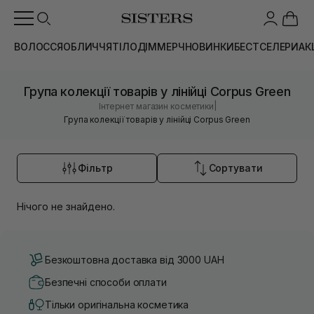
ВОЛОССЯ
ОБЛИЧЧЯ
ТІЛО
ДІМ
МЕРЧ
НОВИНКИ
БЕСТСЕЛЕРИ
АК
Група колекції товарів у лінійці Corpus Green
|
Інтернет магазин косметики
Група колекції товарів у лінійці Corpus Green
Фільтр
Сортувати
Нічого не знайдено.
Безкоштовна доставка від 3000 UAH
Безпечні способи оплати
Тільки оригінальна косметика