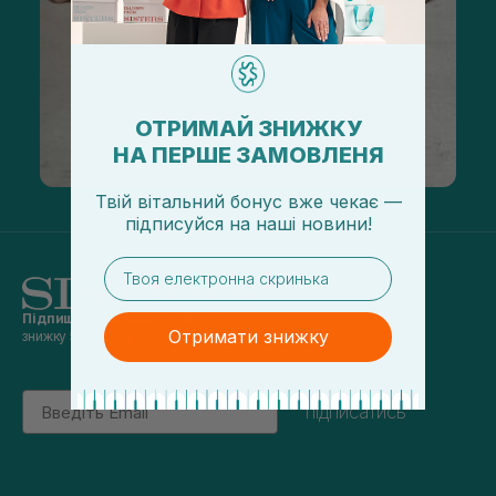
ОТРИМАЙ ЗНИЖКУ
НА ПЕРШЕ ЗАМОВЛЕНЯ
Твій вітальний бонус вже чекає —
підписуйся
на
наші новини!
email
Підпишись на наші новини
та отримуй
Отримати знижку
знижку 5% на перше замовлення
Email
підписатись