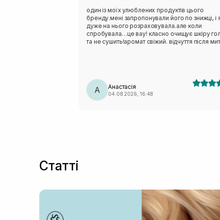
один із моїх улюблених продуктів цього
бренду.мені запропонували його по знижці, і 
дуже на нього розраховувала.але коли
спробувала…це вау! класно очищує шкіру го
та не сушить!аромат свіжий. відчуття після ми
голови - не передати словами. відчуття
прохолоди на шкірі голови це щось нереальн
коли маю складний день завжди використов
цей шампунь,він начебто знімає стресс цією
прохолодною дією.
Анастасія
А
04.08.2026, 16:48
Статті