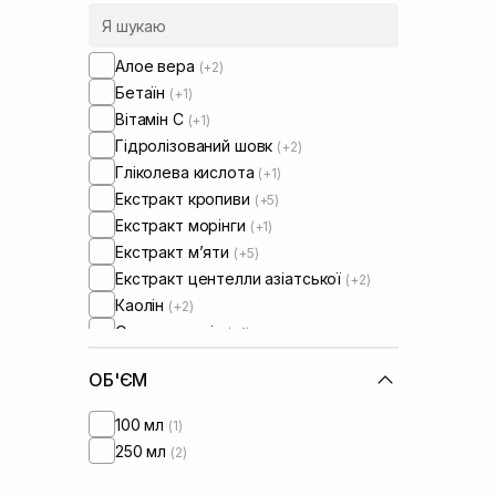
Алое вера
(+2)
Бетаїн
(+1)
Вітамін C
(+1)
Гідролізований шовк
(+2)
Гліколева кислота
(+1)
Екстракт кропиви
(+5)
Екстракт морінги
(+1)
Екстракт м’яти
(+5)
Екстракт центелли азіатської
(+2)
Каолін
(+2)
Оливкова олія
(+1)
Олія соняшнику
(+2)
ОБ'ЄМ
Пантенол
(+2)
Протеїни
(+2)
100 мл
(1)
Протеїни пшениці
250 мл
(2)
Сік кокосу
(+2)