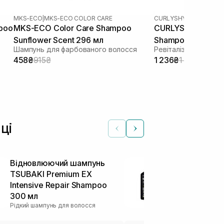
MKS-ECO
|
MKS-ECO COLOR CARE
CURLYSHYLL
|
REVITALIZ
mpoo
MKS-ECO Color Care Shampoo
CURLYSHYLL Revita
Sunflower Scent 296 мл
Shampoo для осла
Шампунь для фарбованого волосся
Ревіталізуючий шам
голови та тонког
458₴
915₴
1 236₴
1 545₴
ці
Відновлюючий шампунь
Шампунь дл
TSUBAKI Premium EX
використанн
Intensive Repair Shampoo
волосся LOL
300 мл
Morte Subit
Рідкий шампунь для волосся
Hidratante 2
Рідкий шампунь 