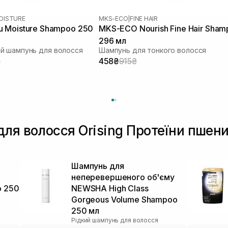
OISTURE
MKS-ECO
|
FINE HAIR
 Moisture Shampoo 250
MKS-ECO Nourish Fine Hair Sha
296 мл
й шампунь для волосся
Шампунь для тонкого волосся
₴
458₴
915₴
ля волосся Orising Протеїни пшени
Шампунь для
неперевершеного об'єму
o 250
NEWSHA High Class
Gorgeous Volume Shampoo
250 мл
Рідкий шампунь для волосся