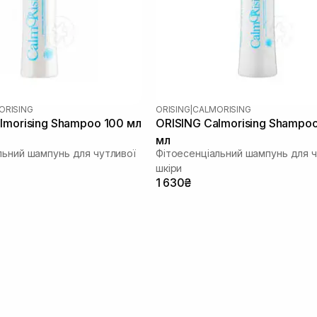
ORISING
ORISING
|
CALMORISING
lmorising Shampoo 100 мл
ORISING Calmorising Shampo
мл
льний шампунь для чутливої
Фітоесенціальний шампунь для ч
шкіри
1 630₴