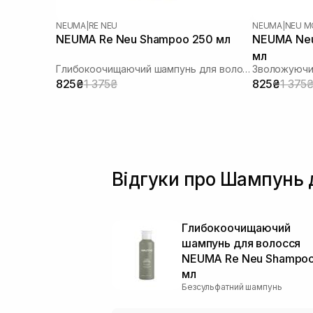
NEUMA
|
RE NEU
NEUMA
|
NEU M
NEUMA Re Neu Shampoo 250 мл
NEUMA Neu
мл
Глибокоочищаючий шампунь для волосся
Зволожуючи
825₴
1 375₴
825₴
1 375
Відгуки про Шампунь д
Глибокоочищаючий
шампунь для волосся
NEUMA Re Neu Shampo
мл
Безсульфатний шампунь