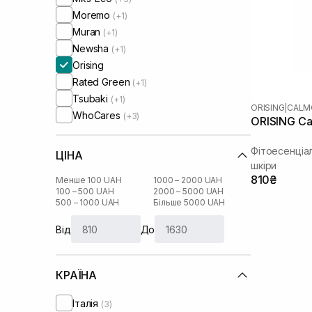
Moremo
(+1)
Muran
(+1)
Newsha
(+1)
Orising
Rated Green
(+1)
Tsubaki
(+1)
ORISING
|
CALM
WhoCares
(+3)
ORISING Ca
Фітоесенціа
ЦІНА
шкіри
810₴
Менше 100 UAH
1000 – 2000 UAH
100 – 500 UAH
2000 – 5000 UAH
500 – 1000 UAH
Більше 5000 UAH
Від
До
КРАЇНА
Італія
(3)