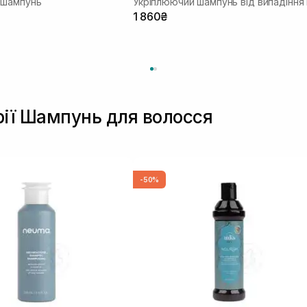
 шампунь
1 860₴
рії Шампунь для волосся
-50%