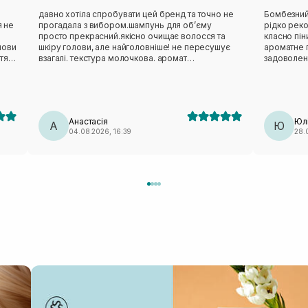
давно хотіла спробувати цей бренд та точно не
Бомбезний
я не
прогадала з вибором.шампунь для обʼєму
рідко рек
просто прекрасний.якісно очищає волосся та
класно пін
лови
шкіру голови, але найголовніше! не пересушує
ароматне п
ття
взагалі. текстура молочкова. аромат
задоволенн
божественний. це справді такий люкс
Рекоменд
е.
догляд,після якого відчуття комфорту і розкіші.
ую
дуже раджу! використовую разом із
кондиціонером від цього бренду classic daily.
Анастасія
Юл
А
Ю
04.08.2026, 16:39
28.