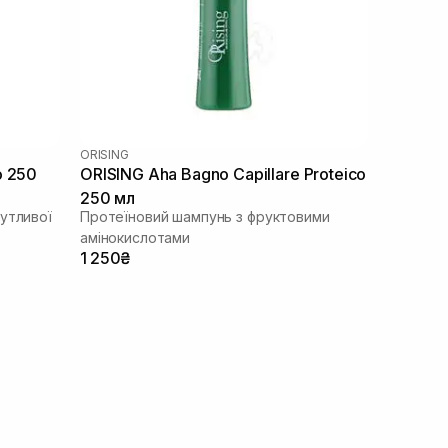
ORISING
o 250
ORISING Aha Bagno Capillare Proteico
250 мл
утливої
Протеїновий шампунь з фруктовими
амінокислотами
1 250₴