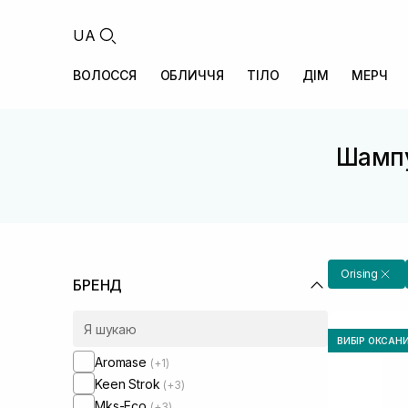
UA
ВОЛОССЯ
ОБЛИЧЧЯ
ТІЛО
ДІМ
МЕРЧ
Шампу
Orising
БРЕНД
ВИБІР ОКСАН
Aromase
(+1)
Keen Strok
(+3)
Mks-Eco
(+3)