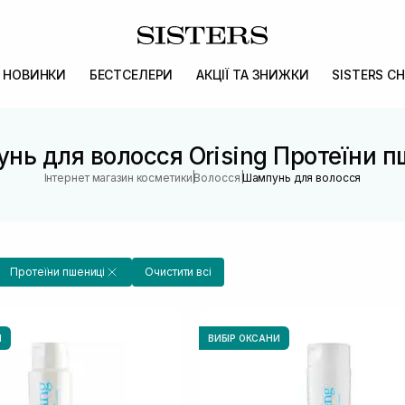
НОВИНКИ
БЕСТСЕЛЕРИ
АКЦІЇ ТА ЗНИЖКИ
SISTERS CH
нь для волосся Orising Протеїни п
|
|
Інтернет магазин косметики
Волосся
Шампунь для волосся
Протеїни пшениці
Очистити всі
И
ВИБІР ОКСАНИ