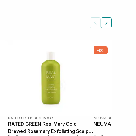
-40%
RATED GREEN
|
REAL MARY
NEUMA
|
RE NEU
RATED GREEN Real Mary Cold
NEUMA Re Neu Sh
Brewed Rosemary Exfoliating Scalp