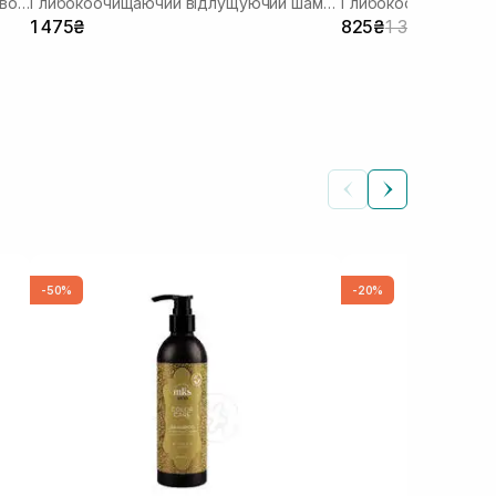
Укріплюючий шампунь від випадіння волосся
Глибокоочищаючий відлущуючий шампунь з соком розмарину
Shampoo 400 ml
1 475₴
825₴
1 375₴
-50%
-20%