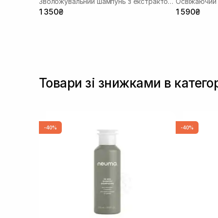
Зволожувальний шампунь з екстрактом зерна
Освіжаючий
1 350₴
1 590₴
Товари зі знижками в катего
-40%
-40%