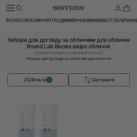
ВОЛОССЯ
ОБЛИЧЧЯ
ТІЛО
ДІМ
МЕРЧ
НОВИНКИ
БЕСТСЕЛЕРИ
АК
Набори для догляду за обличчям для обличчя
Round Lab Вікова шкіра обличчя
|
|
Інтернет магазин косметики
Обличчя
Набори для догляду за обличчям для обличчя
Фільтр
Сортувати
2