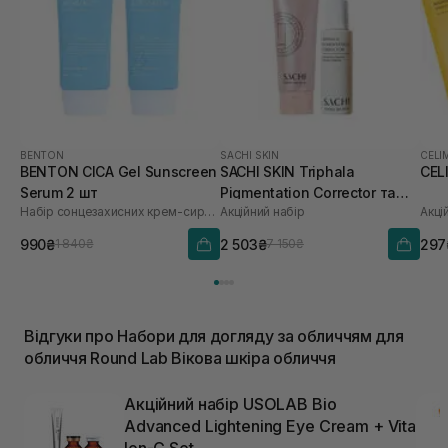
BENTON
SACHI SKIN
CELI
BENTON CICA Gel Sunscreen
SACHI SKIN Triphala
CEL
Serum 2 шт
Pigmentation Corrector та
Набір сонцезахисних крем-сироваток
Акційний набір
Акці
Saffron Luminous Cleanser
990₴
2 503₴
297
1 840₴
7 150₴
Відгуки про Набори для догляду за обличчям для
обличчя Round Lab Вікова шкіра обличчя
Акційний набір USOLAB Bio
Advanced Lightening Eye Cream + Vita