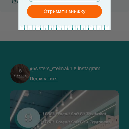
Рекомендації від косметологів
Отримати знижку
@sisters_stelmakh в Instagram
Підписатися