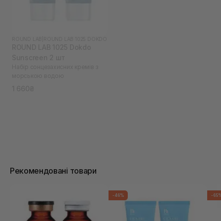
ROUND LAB
|
ROUND LAB 1025 DOKDO
ROUND LAB 1025 Dokdo
Sunscreen 2 шт
Набір сонцезахисних кремів з
морською водою
1 660₴
Рекомендовані товари
-46%
-65