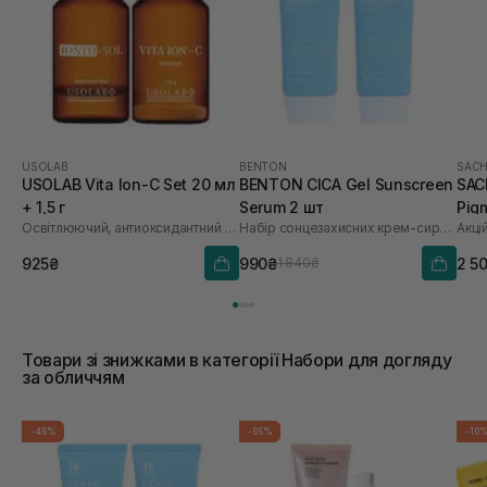
USOLAB
BENTON
SACH
USOLAB Vita Ion-C Set 20 мл
BENTON CICA Gel Sunscreen
SAC
+ 1,5 г
Serum 2 шт
Pig
Освітлюючий, антиоксидантний та омолоджуючий набір
Набір сонцезахисних крем-сироваток
Акці
Saf
925₴
990₴
2 5
1 840₴
Товари зі знижками в категорії Набори для догляду
за обличчям
-46%
-65%
-10