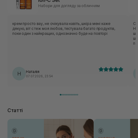
Ion-C Set
Набори для догляду за обличчям
крем просто вау, не очікувала навіть, шкіра мені каже
Су
дякую, віт с теж моя любов, тестувала багато продуктів,
Ні
поки один з найкращих, однозначно буде на повторі
шк
шк
по
Наталія
Н
07.07.2026, 23:54
Статті