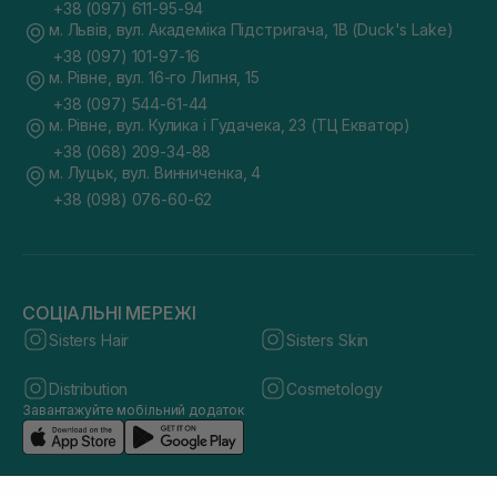
+38 (097) 611-95-94
м. Львів, вул. Академіка Підстригача, 1В (Duck's Lake)
+38 (097) 101-97-16
м. Рівне, вул. 16-го Липня, 15
+38 (097) 544-61-44
м. Рівне, вул. Кулика і Гудачека, 23 (ТЦ Екватор)
+38 (068) 209-34-88
м. Луцьк, вул. Винниченка, 4
+38 (098) 076-60-62
СОЦІАЛЬНІ МЕРЕЖІ
Sisters Hair
Sisters Skin
Distribution
Cosmetology
Завантажуйте мобільний додаток