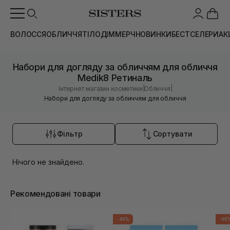
ВОЛОССЯ
ОБЛИЧЧЯ
ТІЛО
ДІМ
МЕРЧ
НОВИНКИ
БЕСТСЕЛЕРИ
АК
Набори для догляду за обличчям для обличчя
Medik8 Ретиналь
|
|
Інтернет магазин косметики
Обличчя
Набори для догляду за обличчям для обличчя
Фільтр
Сортувати
Нічого не знайдено.
Рекомендовані товари
-46%
-65