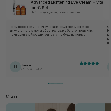
Advanced Lightening Eye Cream + Vita
Ion-C Set
Набори для догляду за обличчям
крем просто вау, не очікувала навіть, шкіра мені каже
Су
дякую, віт с теж моя любов, тестувала багато продуктів,
Ні
поки один з найкращих, однозначно буде на повторі
шк
шк
по
Наталія
Н
07.07.2026, 23:54
Статті