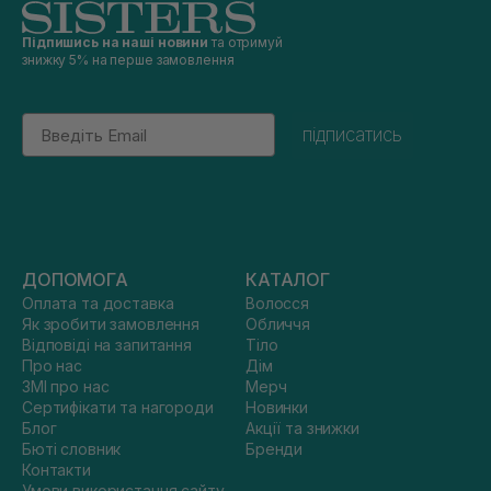
Підпишись на наші новини
та отримуй
знижку 5% на перше замовлення
Email
підписатись
ДОПОМОГА
КАТАЛОГ
Оплата та доставка
Волосся
Як зробити замовлення
Обличчя
Відповіді на запитання
Тіло
Про нас
Дім
ЗМІ про нас
Мерч
Сертифікати та нагороди
Новинки
Блог
Акції та знижки
Бюті словник
Бренди
Контакти
Умови використання сайту