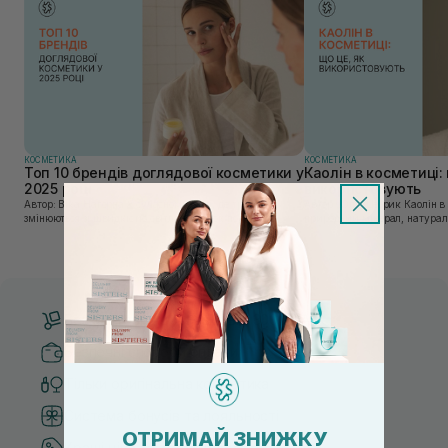
КОСМЕТИКА
КОСМЕТИКА
Топ 10 брендів доглядової косметики у
Каолін в косметиці: 
2025 році
використовують
Автор: Віка Нагорна У сучасному світі, де тренди
Автор: Юлія Цебрик Каолін в косметології – це
змінюються зі швидкістю світла, а ринок популярної
природний мінерал, натураль
косметики переповнений новими пропозиціями, вибір
безліч переваг для шкіри обл
засобу для себе стає справжнім викликом. 2025 р...
завдяки великій кількості ко
Безкоштовна доставка від 3000 UAH
Безпечні способи оплати
Тільки оригінальна косметика
Система бонусів та лояльності
ОТРИМАЙ ЗНИЖКУ
Кращі ціни та топ товари