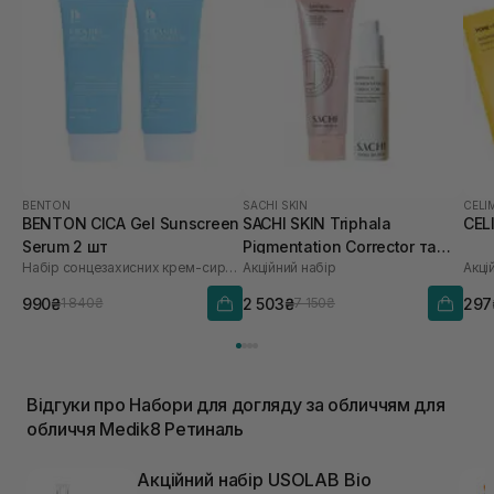
BENTON
SACHI SKIN
CELI
BENTON CICA Gel Sunscreen
SACHI SKIN Triphala
CEL
Serum 2 шт
Pigmentation Corrector та
Набір сонцезахисних крем-сироваток
Акційний набір
Акці
Saffron Luminous Cleanser
990₴
2 503₴
297
1 840₴
7 150₴
Відгуки про Набори для догляду за обличчям для
обличчя Medik8 Ретиналь
Акційний набір USOLAB Bio