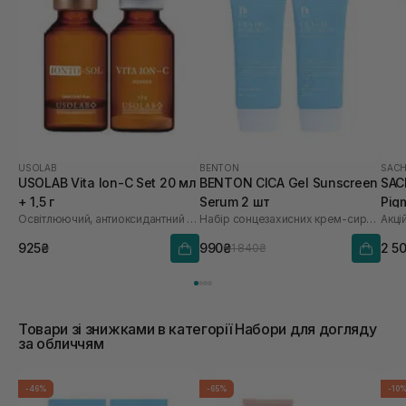
USOLAB
BENTON
SACH
USOLAB Vita Ion-C Set 20 мл
BENTON CICA Gel Sunscreen
SAC
+ 1,5 г
Serum 2 шт
Pig
Освітлюючий, антиоксидантний та омолоджуючий набір
Набір сонцезахисних крем-сироваток
Акці
Saf
925₴
990₴
2 5
1 840₴
Товари зі знижками в категорії Набори для догляду
за обличчям
-46%
-65%
-10