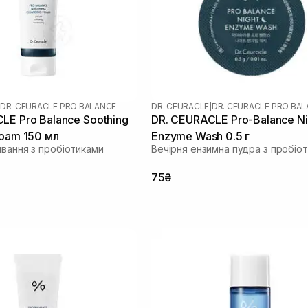
DR. CEURACLE PRO BALANCE
DR. CEURACLE
|
DR. CEURACLE PRO BA
LE Pro Balance Soothing
DR. CEURACLE Pro-Balance Ni
Foam 150 мл
Enzyme Wash 0.5 г
ивання з пробіотиками
Вечірня ензимна пудра з пробіо
75₴