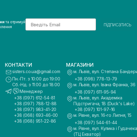
Email
ини
та отримуй
підписатись
влення
КОНТАКТИ
МАГАЗИНИ
sisters.co.ua@gmail.com
м. Львів, вул. Степана Бандер
Пн.-Пт. з 10:00 до 19:00
+38 (098) 778-13-79
Сб.-Нд. з 11:00 до 18:00
м. Львів, вул. Івана Франка, 36
Менеджер
+38 (097) 611-95-94
+38 (097) 612-54-81
м. Львів, вул. Академіка
+38 (097) 788-12-88
Підстригача, 1В (Duck's Lake)
+38 (097) 983-41-20
+38 (097) 101-97-16
+38 (068) 693-46-00
м. Рівне, вул. 16-го Липня, 15
+38 (068) 951-22-86
+38 (097) 544-61-44
м. Рівне, вул. Кулика і Гудачека
(ТЦ Екватор)