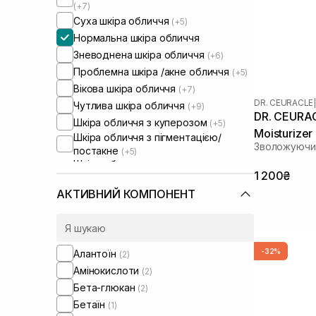
(+7)
Суха шкіра обличчя
(+5)
Нормальна шкіра обличчя
Зневоднена шкіра обличчя
(+6)
Проблемна шкіра /акне обличчя
(+5)
Вікова шкіра обличчя
(+7)
DR. CEURACLE
|
Чутлива шкіра обличчя
(+9)
DR. CEURAC
Шкіра обличчя з куперозом
(+5)
Moisturizer
Шкіра обличчя з пігментацією/
Зволожуючий
постакне
(+5)
Шкіра обличчя з розширеними
1 200₴
порами
(+5)
Шкіра обличчя з порушеним
АКТИВНИЙ КОМПОНЕНТ
барʼєром
(+5)
Шкіра обличчя з порушеним
мікробіомом
(+6)
-32%
Алантоїн
(2)
Амінокислоти
(2)
Бета-глюкан
(2)
Бетаїн
(1)