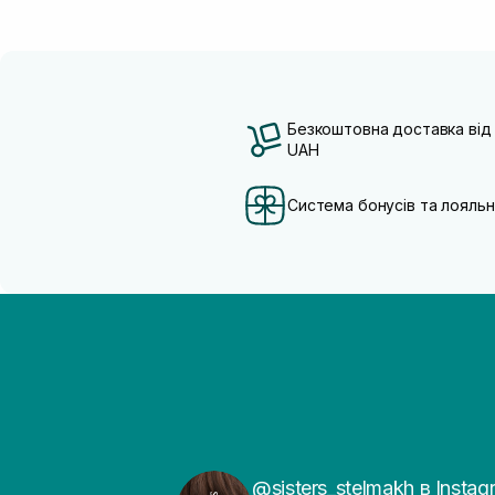
Безкоштовна доставка від
UAH
Система бонусів та лояльн
@sisters_stelmakh в Instag