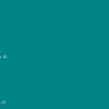
и, 45
, 23