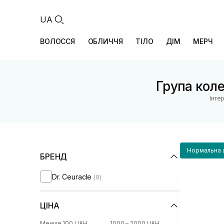
UA
ВОЛОССЯ
ОБЛИЧЧЯ
ТІЛО
ДІМ
МЕРЧ
Група коле
Інте
Нормальна 
БРЕНД
Dr. Ceuracle
(9)
ЦІНА
Менше 100 UAH
1000 – 2000 UAH