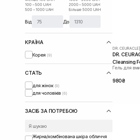
100 – 500 UAH
2000 – 5000 UAH
500 – 1000 UAH
Більше 5000 UAH
Від
До
КРАЇНА
DR. CEURACLE
|
DR. CEURAC
Корея
(9)
Cleansing 
Гель для вм
СТАТЬ
980₴
для жінок
(9)
для чоловіків
(6)
ЗАСІБ ЗА ПОТРЕБОЮ
Жирна/комбінована шкіра обличчя