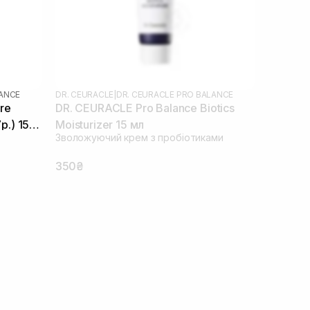
LANCE
DR. CEURACLE
|
DR. CEURACLE PRO BALANCE
re
DR. CEURACLE Pro Balance Biotics
р.) 155
Moisturizer 15 мл
Зволожуючий крем з пробіотиками
350₴