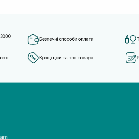
 3000
Безпечні способи оплати
ості
Кращі ціни та топ товари
ram