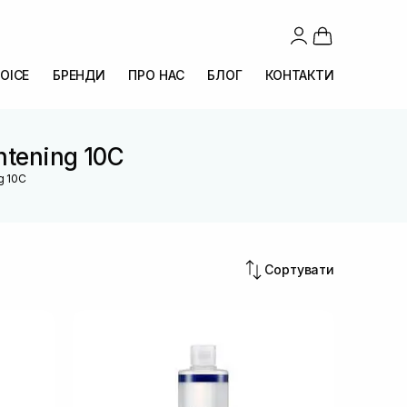
OICE
БРЕНДИ
ПРО НАС
БЛОГ
КОНТАКТИ
htening 10C
g 10C
Сортувати