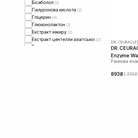
Бісаболол
(2)
Гіалуронова кислота
(2)
Гліцерин
(4)
Глюконолактон
(1)
Екстракт інжиру
(2)
Екстракт центелли азіатської
(2)
DR. CEURACLE
|
Ензими
(2)
DR. CEURAC
Ліпіди
(1)
Enzyme Was
Ранкова енз
Оливкова олія
(2)
г
Олія жожоба
(2)
893₴
1 310₴
Олія макадамії
(2)
Олія соняшнику
(2)
Олія цитрусових
(3)
Пробіотики
(9)
Саліцилова кислота
(1)