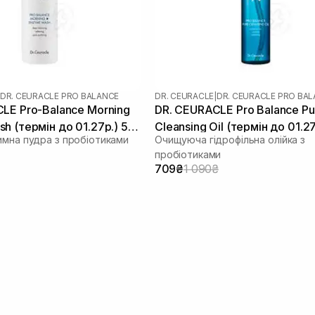
DR. CEURACLE PRO BALANCE
DR. CEURACLE
|
DR. CEURACLE PRO BA
LE Pro-Balance Morning
DR. CEURACLE Pro Balance Pu
h (термін до 01.27р.) 50
Cleansing Oil (термін до 01.27
имна пудра з пробіотиками
Очищуюча гідрофільна олійка з
мл
пробіотиками
709₴
1 090₴