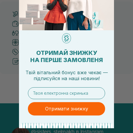
Безкоштовна доставка від 3000 UAH
Безпечні способи оплати
Тільки оригінальна косметика
Система бонусів та лояльності
ОТРИМАЙ ЗНИЖКУ
Кращі ціни та топ товари
НА ПЕРШЕ ЗАМОВЛЕНЯ
Рекомендації від косметологів
Твій вітальний бонус вже чекає —
підписуйся
на
наші новини!
email
Отримати знижку
@sisters_stelmakh в Instagram