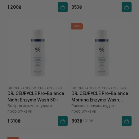
1 200₴
350₴
-32%
DR. CEURACLE
|
DR. CEURACLE PRO BALANCE
DR. CEURACLE
|
DR. CEURACLE PRO BALANCE
DR. CEURACLE Pro-Balance
DR. CEURACLE Pro-Balance
Night Enzyme Wash 50 г
Morning Enzyme Wash
Вечірня ензимна пудра з
Ранкова ензимна пудра з
(термін до 01.27р.) 50 г
пробіотиками
пробіотиками
1 310₴
893₴
1 310₴