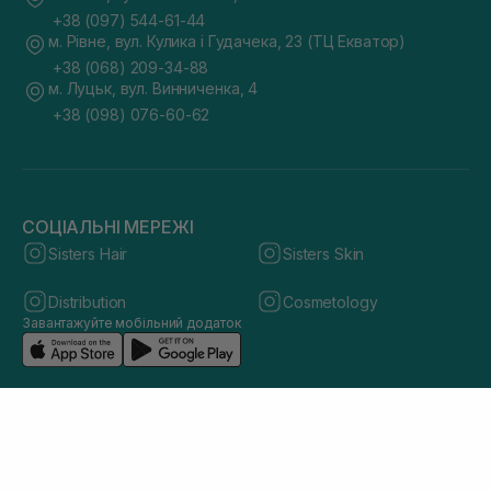
+38 (097) 544-61-44
м. Рівне, вул. Кулика і Гудачека, 23 (ТЦ Екватор)
+38 (068) 209-34-88
м. Луцьк, вул. Винниченка, 4
+38 (098) 076-60-62
СОЦІАЛЬНІ МЕРЕЖІ
Sisters Hair
Sisters Skin
Distribution
Cosmetology
Завантажуйте мобільний додаток
© 2026 sisters.co.ua. Всі права захищено