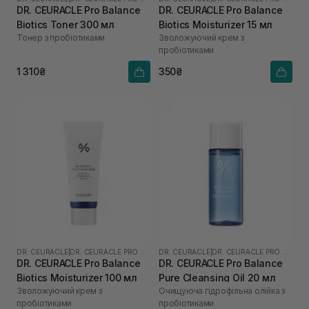
DR. CEURACLE Pro Balance
DR. CEURACLE Pro Balance
Biotics Toner 300 мл
Biotics Moisturizer 15 мл
Тонер з пробіотиками
Зволожуючий крем з
пробіотиками
1 310₴
350₴
DR. CEURACLE
|
DR. CEURACLE PRO BALANCE
DR. CEURACLE
|
DR. CEURACLE PRO BALANCE
DR. CEURACLE Pro Balance
DR. CEURACLE Pro Balance
Biotics Moisturizer 100 мл
Pure Cleansing Oil 20 мл
Зволожуючий крем з
Очищуюча гідрофільна олійка з
пробіотиками
пробіотиками