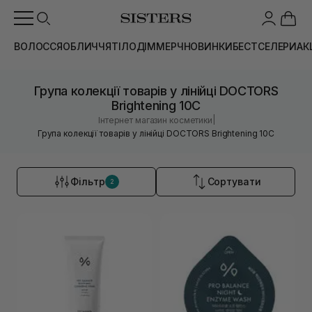
ВОЛОССЯ
ОБЛИЧЧЯ
ТІЛО
ДІМ
МЕРЧ
НОВИНКИ
БЕСТСЕЛЕРИ
АК
Група колекції товарів у лінійці DOCTORS
Brightening 10C
|
Інтернет магазин косметики
Група колекції товарів у лінійці DOCTORS Brightening 10C
Фільтр
Сортувати
2