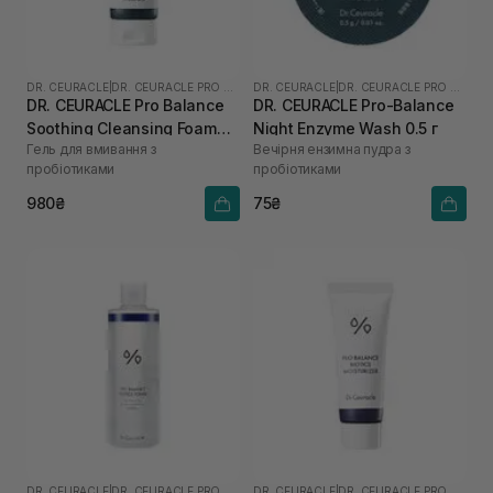
DR. CEURACLE
|
DR. CEURACLE PRO BALANCE
DR. CEURACLE
|
DR. CEURACLE PRO BALANCE
DR. CEURACLE Pro Balance
DR. CEURACLE Pro-Balance
Soothing Cleansing Foam
Night Enzyme Wash 0.5 г
Гель для вмивання з
Вечірня ензимна пудра з
150 мл
пробіотиками
пробіотиками
980₴
75₴
DR. CEURACLE
|
DR. CEURACLE PRO BALANCE
DR. CEURACLE
|
DR. CEURACLE PRO BALANCE