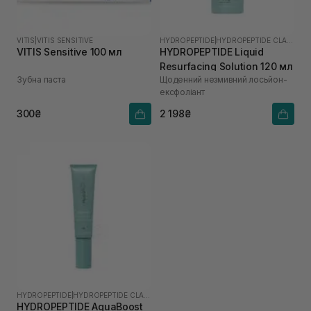
VITIS
|
VITIS SENSITIVE
HYDROPEPTIDE
|
HYDROPEPTIDE CLARIFY
VITIS Sensitive 100 мл
HYDROPEPTIDE Liquid
Resurfacing Solution 120 мл
Зубна паста
Щоденний незмивний лосьйон-
ексфоліант
300₴
2 198₴
HYDROPEPTIDE
|
HYDROPEPTIDE CLARIFY
HYDROPEPTIDE AquaBoost