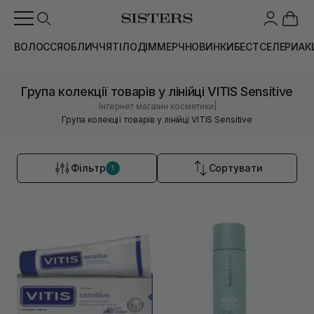
ВОЛОССЯ
ОБЛИЧЧЯ
ТІЛО
ДІМ
МЕРЧ
НОВИНКИ
БЕСТСЕЛЕРИ
АК
Група колекції товарів у лінійці VITIS Sensitive
|
Інтернет магазин косметики
Група колекції товарів у лінійці VITIS Sensitive
Фільтр
Сортувати
1