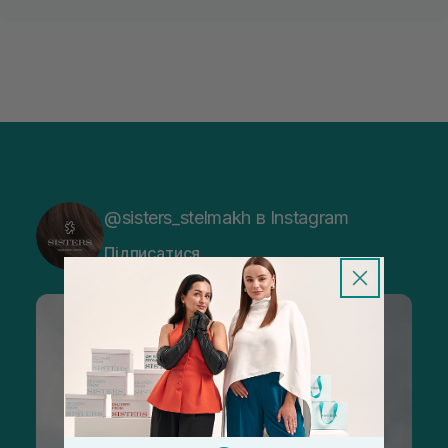
@sisters_stelmakh в Instagram
Підписатися