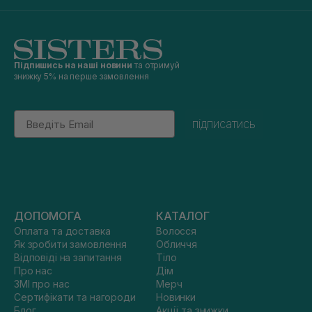
Підпишись на наші новини
та отримуй
знижку 5% на перше замовлення
Email
підписатись
ДОПОМОГА
КАТАЛОГ
Оплата та доставка
Волосся
Як зробити замовлення
Обличчя
Відповіді на запитання
Тіло
Про нас
Дім
ЗМІ про нас
Мерч
Сертифікати та нагороди
Новинки
Блог
Акції та знижки