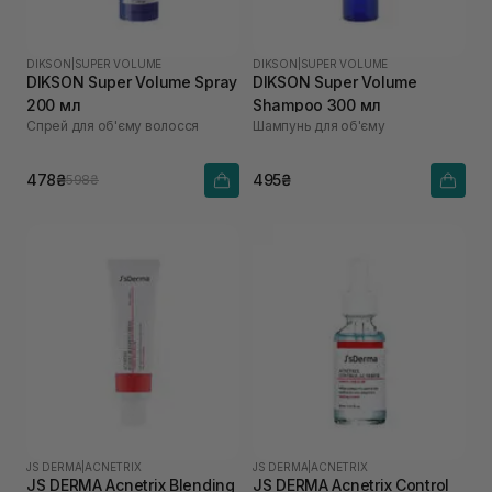
DIKSON
|
SUPER VOLUME
DIKSON
|
SUPER VOLUME
DIKSON Super Volume Spray
DIKSON Super Volume
200 мл
Shampoo 300 мл
Спрей для об'єму волосся
Шампунь для об'єму
478₴
495₴
598₴
JS DERMA
|
ACNETRIX
JS DERMA
|
ACNETRIX
JS DERMA Acnetrix Blending
JS DERMA Acnetrix Control