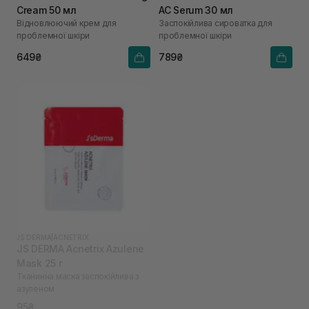
Cream 50 мл
AC Serum 30 мл
Відновлюючий крем для
Заспокійлива сироватка для
проблемної шкіри
проблемної шкіри
649₴
789₴
JS DERMA
|
ACNETRIX
JS DERMA Acnetrix Azulene
Mask 25 г
Тканинна маска заспокійлива з
азуленом
95₴