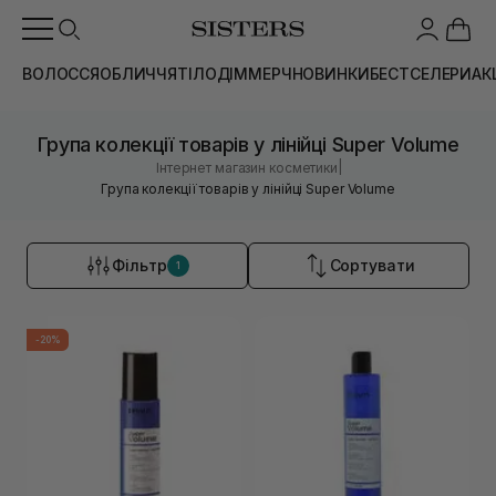
ВОЛОССЯ
ОБЛИЧЧЯ
ТІЛО
ДІМ
МЕРЧ
НОВИНКИ
БЕСТСЕЛЕРИ
АК
Група колекції товарів у лінійці Super Volume
|
Інтернет магазин косметики
Група колекції товарів у лінійці Super Volume
Фільтр
Сортувати
1
-20%