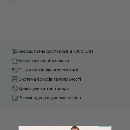
Безкоштовна доставка від 3000 UAH
Безпечні способи оплати
Тільки оригінальна косметика
Система бонусів та лояльності
Кращі ціни та топ товари
Рекомендації від косметологів