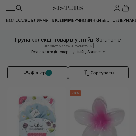
ВОЛОССЯ
ОБЛИЧЧЯ
ТІЛО
ДІМ
МЕРЧ
НОВИНКИ
БЕСТСЕЛЕРИ
АК
Група колекції товарів у лінійці Sprunchie
|
Інтернет магазин косметики
Група колекції товарів у лінійці Sprunchie
Фільтр
Сортувати
1
-30%