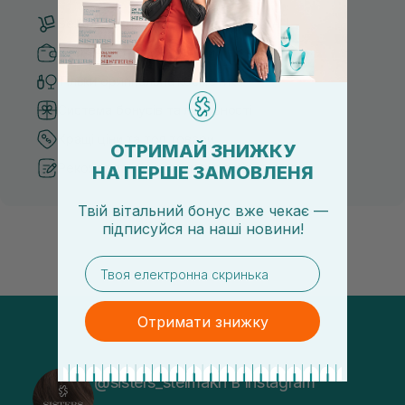
Безкоштовна доставка від 3000 UAH
Безпечні способи оплати
Тільки оригінальна косметика
Система бонусів та лояльності
Кращі ціни та топ товари
ОТРИМАЙ ЗНИЖКУ
Рекомендації від косметологів
НА ПЕРШЕ ЗАМОВЛЕНЯ
Твій вітальний бонус вже чекає —
підписуйся
на
наші новини!
email
Отримати знижку
@sisters_stelmakh в Instagram