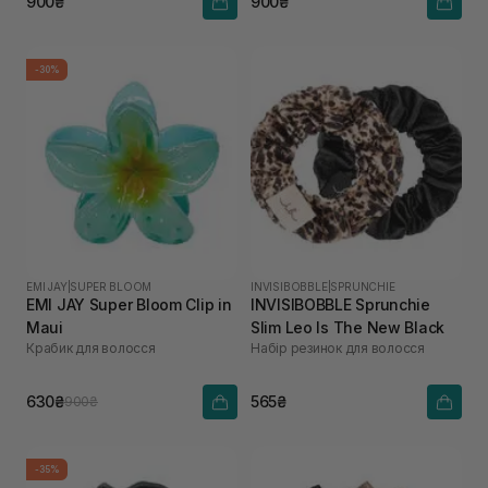
900₴
900₴
-30%
EMI JAY
|
SUPER BLOOM
INVISIBOBBLE
|
SPRUNCHIE
EMI JAY Super Bloom Clip in
INVISIBOBBLE Sprunchie
Maui
Slim Leo Is The New Black
Крабик для волосся
Набір резинок для волосся
630₴
565₴
900₴
-35%