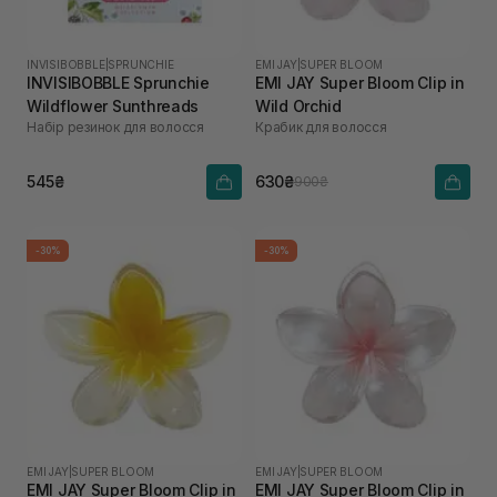
INVISIBOBBLE
|
SPRUNCHIE
EMI JAY
|
SUPER BLOOM
INVISIBOBBLE Sprunchie
EMI JAY Super Bloom Clip in
Wildflower Sunthreads
Wild Orchid
Набір резинок для волосся
Крабик для волосся
545₴
630₴
900₴
-30%
-30%
EMI JAY
|
SUPER BLOOM
EMI JAY
|
SUPER BLOOM
EMI JAY Super Bloom Clip in
EMI JAY Super Bloom Clip in