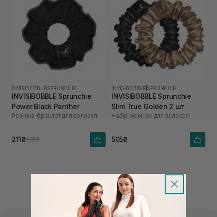
INVISIBOBBLE
|
SPRUNCHIE
INVISIBOBBLE
|
SPRUNCHIE
INVISIBOBBLE Sprunchie
INVISIBOBBLE Sprunchie
Power Black Panther
Slim True Golden 2 шт
Резинка-браслет для волосся
Набір резинок для волосся
211₴
505₴
325₴