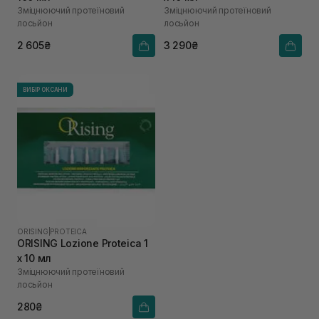
Зміцнюючий протеїновий
Зміцнюючий протеїновий
лосьйон
лосьйон
2 605₴
3 290₴
ВИБІР ОКСАНИ
ORISING
|
PROTEICA
ORISING Lozione Proteica 1
х 10 мл
Зміцнюючий протеїновий
лосьйон
280₴