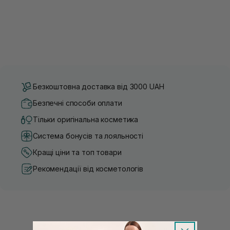
Безкоштовна доставка від 3000 UAH
Безпечні способи оплати
Тільки оригінальна косметика
Система бонусів та лояльності
Кращі ціни та топ товари
Рекомендації від косметологів