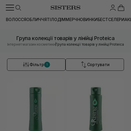
ВОЛОССЯ
ОБЛИЧЧЯ
ТІЛО
ДІМ
МЕРЧ
НОВИНКИ
БЕСТСЕЛЕРИ
АК
Група колекції товарів у лінійці Proteica
|
Інтернет магазин косметики
Група колекції товарів у лінійці Proteica
Фільтр
Сортувати
1