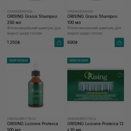
ORISING
|
GRASSA
ORISING
|
GRASSA
ORISING Grassi Shampoo
ORISING Grassi Shampoo
250 мл
100 мл
Фітоесенціальний шампунь для
Фітоесенціальний шампунь для
жирної шкіри голови
жирної шкіри голови
1 250₴
690₴
ВИБІР ОКСАНИ
ВИБІР ОКСАНИ
ORISING
|
PROTEICA
ORISING
|
PROTEICA
ORISING Lozione Proteica
ORISING Lozione Proteica 12
100 мл
х 10 мл