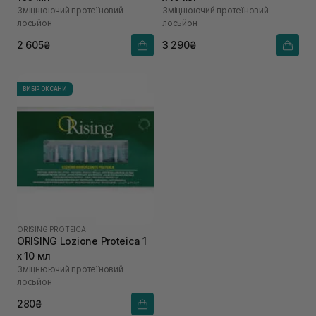
Зміцнюючий протеїновий
Зміцнюючий протеїновий
лосьйон
лосьйон
2 605₴
3 290₴
ВИБІР ОКСАНИ
ORISING
|
PROTEICA
ORISING Lozione Proteica 1
х 10 мл
Зміцнюючий протеїновий
лосьйон
280₴