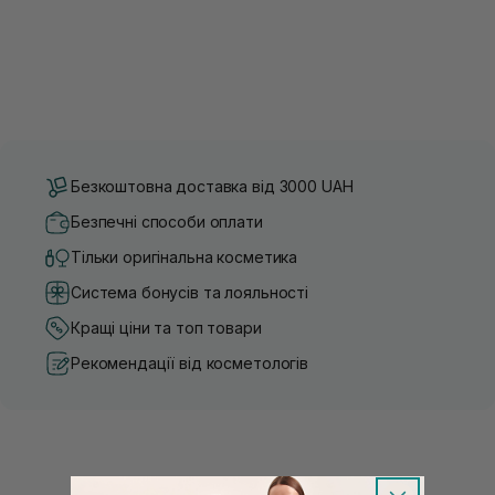
Безкоштовна доставка від 3000 UAH
Безпечні способи оплати
Тільки оригінальна косметика
Система бонусів та лояльності
Кращі ціни та топ товари
Рекомендації від косметологів