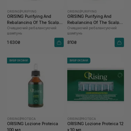
ORISING
|
PURIFYING
ORISING
|
PURIFYING
ORISING Purifying And
ORISING Purifying And
Rebalancing Of The Scalp
Rebalancing Of The Scalp
Очищаючий ребалансуючий
Очищаючий ребалансуючий
Shampoo 250 мл
Shampoo 100 мл
шампунь
шампунь
1 630₴
810₴
ВИБІР ОКСАНИ
ВИБІР ОКСАНИ
ORISING
|
PROTEICA
ORISING
|
PROTEICA
ORISING Lozione Proteica
ORISING Lozione Proteica 12
100 мл
х 10 мл