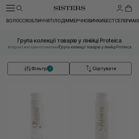
ВОЛОССЯ
ОБЛИЧЧЯ
ТІЛО
ДІМ
МЕРЧ
НОВИНКИ
БЕСТСЕЛЕРИ
АК
Група колекції товарів у лінійці Proteica
|
Інтернет магазин косметики
Група колекції товарів у лінійці Proteica
Фільтр
Сортувати
1