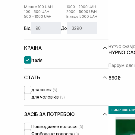
Менше 100 UAH
1000 – 2000 UAH
100 – 500 UAH
2000 – 5000 UAH
500 – 1000 UAH
Більше 5000 UAH
Від
До
HYPNO CASA
|
КРАЇНА
HYPNO CAS
Італія
Парфум для 
СТАТЬ
690₴
для жінок
(6)
для чоловіків
(3)
ВИБІР ОКСАН
ЗАСІБ ЗА ПОТРЕБОЮ
Пошкоджене волосся
(3)
Фарбоване волосся
(3)