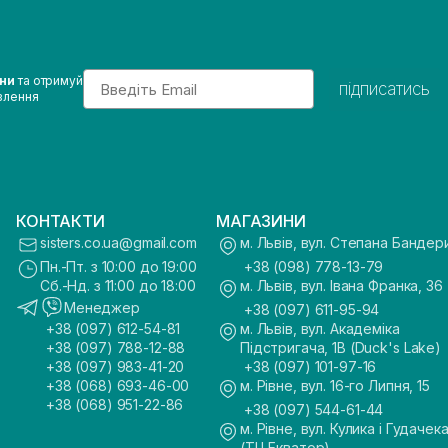
Email
ини
та отримуй
підписатись
влення
КОНТАКТИ
МАГАЗИНИ
sisters.co.ua@gmail.com
м. Львів, вул. Степана Бандер
Пн.-Пт. з 10:00 до 19:00
+38 (098) 778-13-79
Сб.-Нд. з 11:00 до 18:00
м. Львів, вул. Івана Франка, 36
Менеджер
+38 (097) 611-95-94
+38 (097) 612-54-81
м. Львів, вул. Академіка
+38 (097) 788-12-88
Підстригача, 1В (Duck's Lake)
+38 (097) 983-41-20
+38 (097) 101-97-16
+38 (068) 693-46-00
м. Рівне, вул. 16-го Липня, 15
+38 (068) 951-22-86
+38 (097) 544-61-44
м. Рівне, вул. Кулика і Гудачека
(ТЦ Екватор)