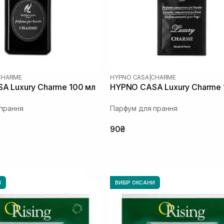
CHARME
HYPNO CASA
|
CHARME
A Luxury Charme 100 мл
HYPNO CASA Luxury Charme 
прання
Парфум для прання
90₴
И
ВИБІР ОКСАНИ