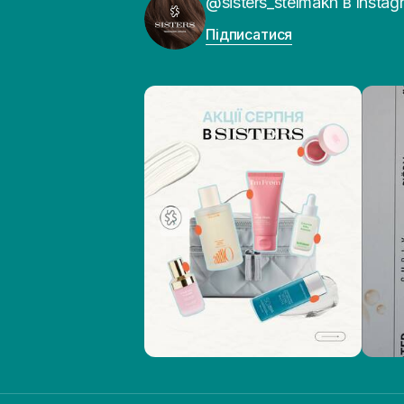
@sisters_stelmakh в Instag
Підписатися