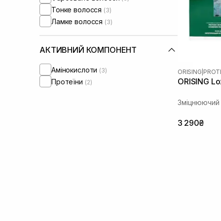
Тонке волосся
(3)
Ламке волосся
(3)
АКТИВНИЙ КОМПОНЕНТ
Амінокислоти
(3)
ORISING
|
PROT
ORISING Loz
Протеїни
(2)
Зміцнюючий 
3 290₴