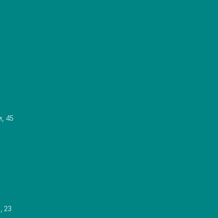
и, 45
, 23