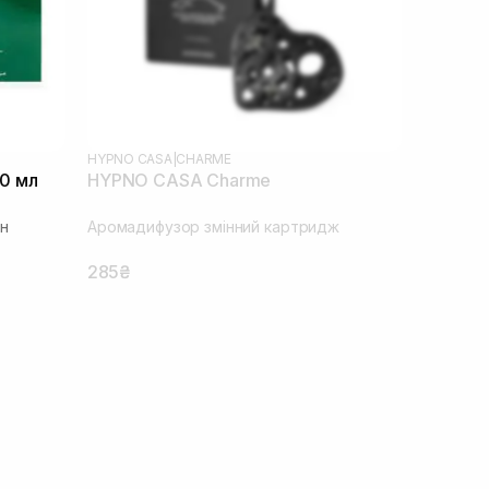
HYPNO CASA
|
CHARME
10 мл
HYPNO CASA Charme
н
Аромадифузор змінний картридж
285₴