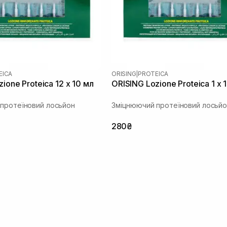
EICA
ORISING
|
PROTEICA
ione Proteica 12 х 10 мл
ORISING Lozione Proteica 1 х 
протеїновий лосьйон
Зміцнюючий протеїновий лосьйо
280₴