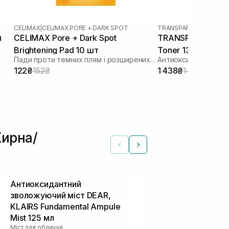
CELIMAX
|
CELIMAX PORE + DARK SPOT
TRANSPARENT-LAB
л
CELIMAX Pore + Dark Spot
TRANSPARENT-LAB
Brightening Pad 10 шт
Toner 130 мл
Пади проти темних плям і розширених пор
122₴
152₴
1 438₴
1 917₴
Жирна/
Антиоксидантний
Освіжаючий 
зволожуючий міст DEAR,
нормальної і
KLAIRS Fundamental Ampule
Skin Freshen
Тонери та тонік
Mist 125 мл
Міст для обличчя