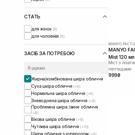
IS Clinical
(+1)
Instytutum
(+5)
Lalarecipe
СТАТЬ
(+5)
Manyo Factory
для жінок
(9)
Medicube
(+1)
для чоловіків
(6)
Medik8
(+5)
MANYO FACTO
Needly
(+5)
MANYO FAC
Numbuzin
(+1)
ЗАСІБ ЗА ПОТРЕБОЮ
Mist 120 мл
Purito
(+1)
Міст з лізат
Question and Answer
(+1)
пептидами
Real Barrier
(+1)
999₴
Жирна/комбінована шкіра обличчя
Rejuran
(+1)
Суха шкіра обличчя
(+6)
Rosy Drop
(+1)
Нормальна шкіра обличчя
(+6)
Round Lab
(+2)
Зневоднена шкіра обличчя
(+8)
Skin1004
(+3)
Проблемна шкіра /акне обличчя
Transparent-Lab
(+3)
(+8)
UIQ
(+4)
Вікова шкіра обличчя
(+9)
Usolab
(+4)
Чутлива шкіра обличчя
(+10)
VT Cosmetics
(+1)
Шкіра обличчя з куперозом
(+6)