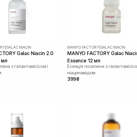
RY
|
GALAC NIACIN
MANYO FACTORY
|
GALAC NIACIN
ORY Galac Niacin 2.0
MANYO FACTORY Galac Niaci
 мл
Essence 12 мл
лена з галактомісісом і
Есенція посилена з галактомісісо
м
ніацинамідом
399₴