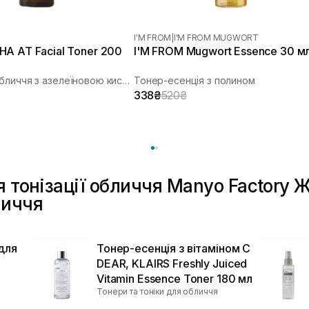
I'M FROM
|
I'M FROM MUGWORT
A AT Facial Toner 200
I'M FROM Mugwort Essence 30 м
Тонер для обличчя з азелеїновою кислотою
Тонер-есенція з полином
338₴
520₴
я тонізації обличчя Manyo Factory 
личчя
для
Тонер-есенція з вітаміном C
DEAR, KLAIRS Freshly Juiced
Vitamin Essence Toner 180 мл
Тонери та тоніки для обличчя