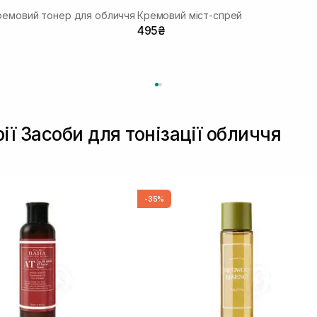
ремовий тонер для обличчя
Кремовий міст-спрей
495₴
ії Засоби для тонізації обличчя
-35%