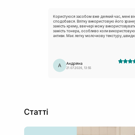
Користуюся засобом вже деякий час, мені ві
сподобався. Влітку використовую його зранк
замість крему, ввечері можу використовуват
замість тонера, особливо коли використовую
активи. Має легку молочкову текстуру, швидк
вбирається і не залишає липкості. Аромат тро
незвичний - нагадує суміш трав:)
Андріяна
А
21.07.2026, 13:55
Статті