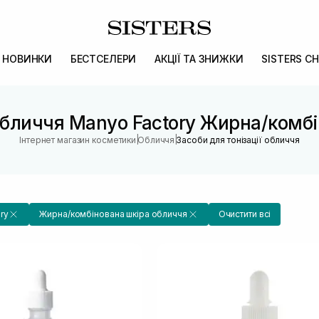
НОВИНКИ
БЕСТСЕЛЕРИ
АКЦІЇ ТА ЗНИЖКИ
SISTERS CH
 обличчя Manyo Factory Жирна/комб
|
|
Інтернет магазин косметики
Обличчя
Засоби для тонізації обличчя
ry
Жирна/комбінована шкіра обличчя
Очистити всі