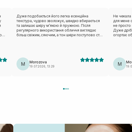
н
Дуже подобається його легка есенційна
Не чекала 
у
текстура, чудово зволожує, швидко вбирається
для мене о
и
та залишає шкіру м’якою й пружною. Після
не просто 
регулярного використання обличчя виглядає
Дуже дріб
о
більш свіжим, сяючим, а тон шкіри поступово стає
огортає о
хи
рівнішим.
відчуття с
виглядає 
природне 
подобаєть
після вмив
Morozova
Mo
M
освіжити о
M
19.07.2026, 13:29
19.