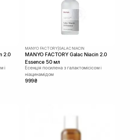
MANYO FACTORY
|
GALAC NIACIN
n 2.0
MANYO FACTORY Galac Niacin 2.0
Essence 50 мл
м і
Есенція посилена з галактомісісом і
ніацинамідом
999₴