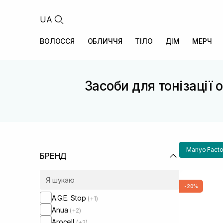
UA
ВОЛОССЯ
ОБЛИЧЧЯ
ТІЛО
ДІМ
МЕРЧ
Засоби для тонізації
Manyo Facto
БРЕНД
-20%
A.G.E. Stop
(+1)
Anua
(+2)
Arocell
(+2)