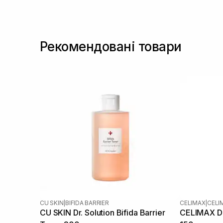
Мадекасосид
(1)
Ніацинамід
(3)
Олія сої
(1)
Рекомендовані товари
Пантенол
(5)
Пептиди
(1)
Пробіотики
(1)
Саліцилова кислота
(1)
Чайне дерево
(1)
CU SKIN
|
BIFIDA BARRIER
CELIMAX
|
CELI
CU SKIN Dr. Solution Bifida Barrier
CELIMAX Du