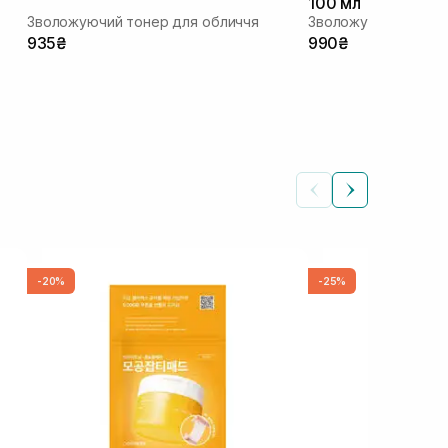
100 мл
Зволожуючий тонер для обличчя
935₴
990₴
-20%
-25%