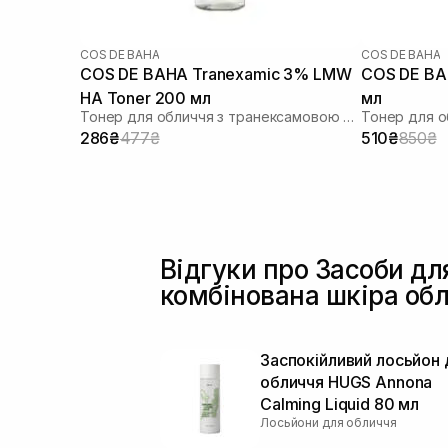
COS DE BAHA
COS DE BAHA
COS DE BAHA Tranexamic 3% LMW
COS DE BAH
HA Toner 200 мл
мл
Тонер для обличчя з транексамовою кислотою
286₴
477₴
510₴
850₴
Відгуки про Засоби дл
комбінована шкіра об
Заспокійливий лосьйон 
обличчя HUGS Annona
Calming Liquid 80 мл
Лосьйони для обличчя