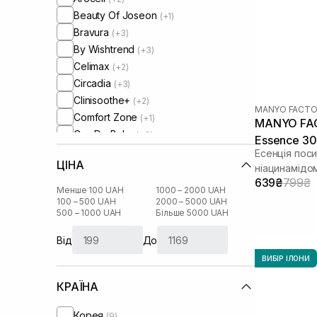
Beauty Of Joseon
(+1)
Bravura
(+3)
By Wishtrend
(+3)
Celimax
(+2)
Circadia
(+3)
Clinisoothe+
(+2)
MANYO FACTO
Comfort Zone
(+1)
MANYO FACT
Cos De Baha
(+3)
Essence 30
Cosmedix
(+1)
Есенція поси
ЦІНА
Cu Skin
ніацинамідо
(+6)
639₴
799₴
DCL
(+1)
Менше 100 UAH
1000 – 2000 UAH
DMK
100 – 500 UAH
2000 – 5000 UAH
(+4)
500 – 1000 UAH
Більше 5000 UAH
Dear, Klairs
(+9)
Dr. Althea
(+2)
Від
До
Dr. Ceuracle
(+8)
ВИБІР ІЛОНИ
Geek and Gorgeous
(+4)
КРАЇНА
HydroPeptide
(+4)
I'm From
(+14)
Корея
(9)