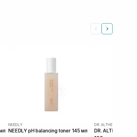
NEEDLY
DR. ALTHEA
|
DR. ALTHEA
 мл
NEEDLY pH balancing toner 145 мл
DR. ALTHEA 345 Re