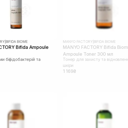
RY
|
BIFIDA BIOME
MANYO FACTORY
|
BIFIDA BIOME
TORY Bifida Ampoule
MANYO FACTORY Bifida Bio
Ampoule Toner 300 мл
ами біфідобактерій та
Тонер для захисту та відновлен
шкіри
1 169₴