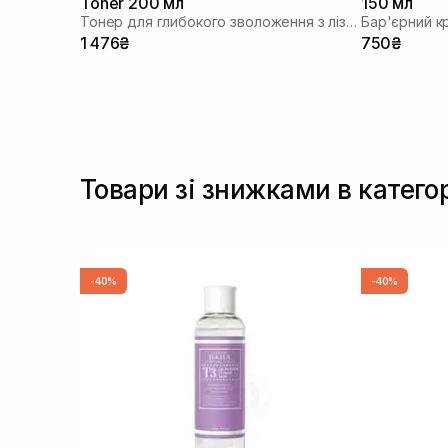
Toner 200 мл
150 мл
Тонер для глибокого зволоження з лізатом біфідобактерій 85%
Бар'єрний к
1 476₴
750₴
Товари зі знижками в категор
-40%
-40%