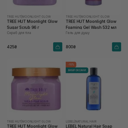
TREE HUT
|
MOONLIGHT GLOW
TREE HUT
|
MOONLIGHT GLOW
TREE HUT Moonlight Glow
TREE HUT Moonlight Glow
Sugar Scrub 96 г
Foaming Gel Wash 532 мл
Скраб для тіла
Гель для душу
425₴
800₴
-15%
ВИБІР ОКСАНИ
TREE HUT
|
MOONLIGHT GLOW
LEBEL
|
NATURAL HAIR
TREE HUT Moonlight Glow
LEBEL Natural Hair Soap