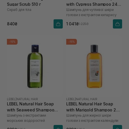
Sugar Scrub 510 г
with Cypress Shampoo 240
Скраб для тіла
Шампунь для чутливої шкіри
мл
голови з екстрактом кипарису
840₴
1 041₴
1 225₴
-15%
-15%
LEBEL
|
NATURAL HAIR
LEBEL
|
NATURAL HAIR
LEBEL Natural Hair Soap
LEBEL Natural Hair Soap
with Seaweed Shampoo
with Marigold Shampoo 240
Шампунь з екстрактами
Шампунь для жирної шкіри
240 мл
мл
морських водоростей
голови з екстрактом календули