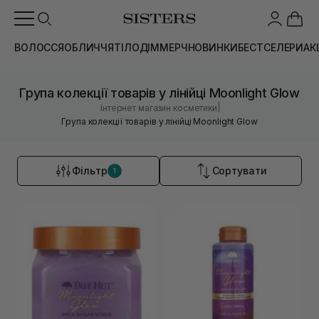
ВОЛОССЯ
ОБЛИЧЧЯ
ТІЛО
ДІМ
МЕРЧ
НОВИНКИ
БЕСТСЕЛЕРИ
АК
Група колекції товарів у лінійці Moonlight Glow
|
Інтернет магазин косметики
Група колекції товарів у лінійці Moonlight Glow
Фільтр
Сортувати
1