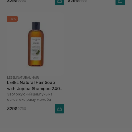
829₴
829₴
975₴
975₴
-15%
LEBEL
|
NATURAL HAIR
LEBEL Natural Hair Soap
with Jojoba Shampoo 240
Зволожуючий шампунь на
мл
основі екстракту жожоба
829₴
975₴