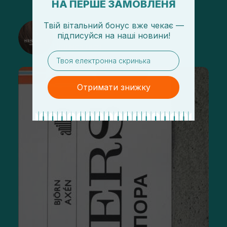
НА ПЕРШЕ ЗАМОВЛЕНЯ
Твій вітальний бонус вже чекає —
@sisters_stelmakh в Instagram
підписуйся
на
наші новини!
Підписатися
email
Отримати знижку