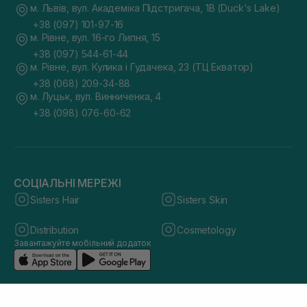
м. Львів, вул. Академіка Підстригача, 1В (Duck's Lake)
+38 (097) 101-97-16
м. Рівне, вул. 16-го Липня, 15
+38 (097) 544-61-44
м. Рівне, вул. Кулика і Гудачека, 23 (ТЦ Екватор)
+38 (068) 209-34-88
м. Луцьк, вул. Винниченка, 4
+38 (098) 076-60-62
СОЦІАЛЬНІ МЕРЕЖІ
Sisters Hair
Sisters Skin
Distribution
Cosmetology
Завантажуйте мобільний додаток