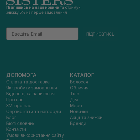
Підпишись на наші новини
та отримуй
знижку 5% на перше замовлення
Email
підписатись
ДОПОМОГА
КАТАЛОГ
Оплата та доставка
Волосся
Як зробити замовлення
Обличчя
Відповіді на запитання
Тіло
Про нас
Дім
ЗМІ про нас
Мерч
Сертифікати та нагороди
Новинки
Блог
Акції та знижки
Бюті словник
Бренди
Контакти
Умови використання сайту