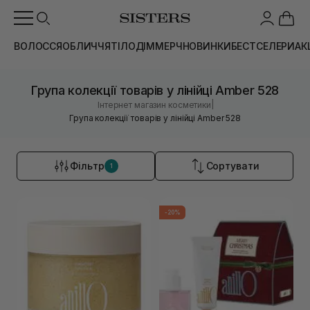
ВОЛОССЯ
ОБЛИЧЧЯ
ТІЛО
ДІМ
МЕРЧ
НОВИНКИ
БЕСТСЕЛЕРИ
АК
Група колекції товарів у лінійці Amber 528
|
Інтернет магазин косметики
Група колекції товарів у лінійці Amber 528
Фільтр
Сортувати
1
-20%