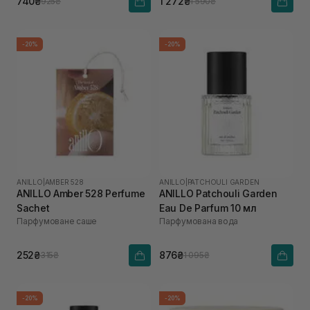
740₴
1 272₴
925₴
1 590₴
-20%
-20%
ANILLO
|
AMBER 528
ANILLO
|
PATCHOULI GARDEN
ANILLO Amber 528 Perfume
ANILLO Patchouli Garden
Sachet
Eau De Parfum 10 мл
Парфумоване саше
Парфумована вода
252₴
876₴
315₴
1 095₴
-20%
-20%