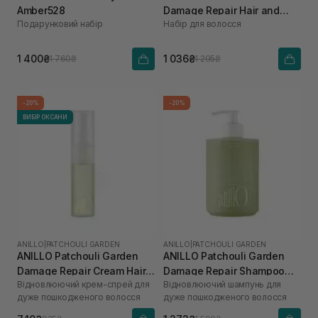
Amber528
Damage Repair Hair and
Подарунковий набір
Набір для волосся
Brush Set
1 400₴
1 036₴
1 760₴
1 295₴
-20%
-20%
ВИБІР ОКСАНИ
ANILLO
|
PATCHOULI GARDEN
ANILLO
|
PATCHOULI GARDEN
ANILLO Patchouli Garden
ANILLO Patchouli Garden
Damage Repair Cream Hair
Damage Repair Shampoo
Відновлюючий крем-спрей для
Відновлюючий шампунь для
Mist 70 мл
450 мл
дуже пошкодженого волосся
дуже пошкодженого волосся