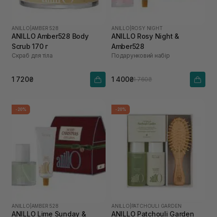
ANILLO
|
AMBER 528
ANILLO
|
ROSY NIGHT
ANILLO Amber528 Body
ANILLO Rosy Night &
Scrub 170 г
Amber528
Скраб для тіла
Подарунковий набір
1 720₴
1 400₴
1 760₴
-20%
-20%
ANILLO
|
AMBER 528
ANILLO
|
PATCHOULI GARDEN
ANILLO Lime Sunday &
ANILLO Patchouli Garden