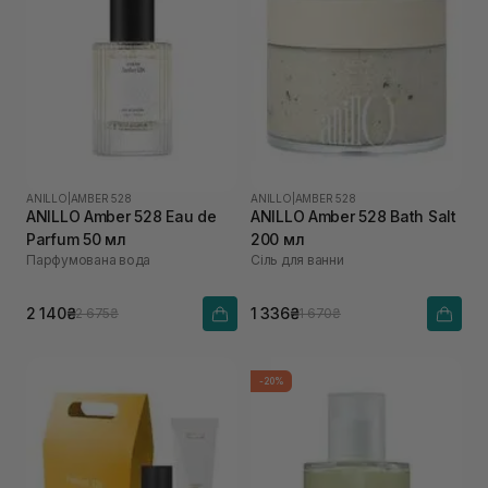
ANILLO
|
AMBER 528
ANILLO
|
AMBER 528
ANILLO Amber 528 Eau de
ANILLO Amber 528 Bath Salt
Parfum 50 мл
200 мл
Парфумована вода
Сіль для ванни
2 140₴
1 336₴
2 675₴
1 670₴
-20%