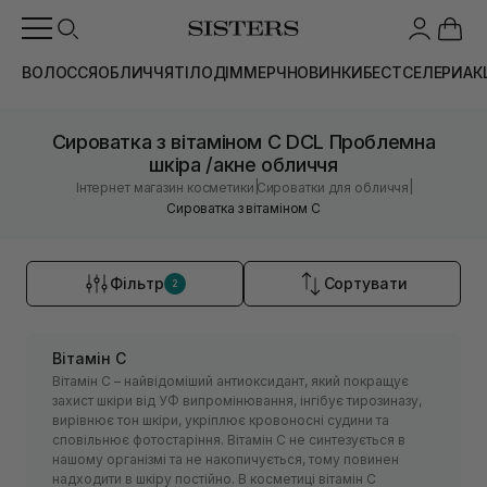
ВОЛОССЯ
ОБЛИЧЧЯ
ТІЛО
ДІМ
МЕРЧ
НОВИНКИ
БЕСТСЕЛЕРИ
АК
Сироватка з вітаміном С DCL Проблемна
шкіра /акне обличчя
|
|
Інтернет магазин косметики
Сироватки для обличчя
Сироватка з вітаміном С
Фільтр
Сортувати
2
Вітамін С
Вітамін С – найвідоміший антиоксидант, який покращує
захист шкіри від УФ випромінювання, інгібує тирозиназу,
вирівнює тон шкіри, укріплює кровоносні судини та
сповільнює фотостаріння. Вітамін С не синтезується в
нашому організмі та не накопичується, тому повинен
надходити в шкіру постійно. В косметиці вітамін С