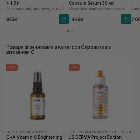
+ 1,5 г
Capsule Serum 30 мл
Освітлюючий, антиоксидантний та омолоджуючий набір
Мультивітамінна сироватка для обличчя з інкапсульованим вітаміном С
925₴
1 449₴
2 6
Товари зі знижками в категорії Сироватка з
вітаміном С
-30%
-15%
QUESTION AND ANSWER
JS DERMA
|
JS DERMA PROJECT EDITION
Q+A Vitamin C Brightening
JS DERMA Project Edition