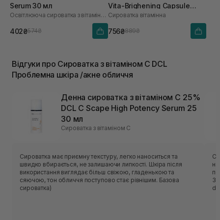
Serum 30 мл
Vita-Brighening Capsule
Освітлююча сироватка з вітаміном C
Сироватка вітамінна
Ampoule 50 мл
402₴
756₴
574₴
889₴
Відгуки про Сироватка з вітаміном С DCL
Проблемна шкіра /акне обличчя
Денна сироватка з вітаміном С 25%
DCL C Scape High Potency Serum 25
30 мл
Сироватка з вітаміном С
Сироватка має приємну текстуру, легко наноситься та
Си
швидко вбирається, не залишаючи липкості. Шкіра після
на
використання виглядає більш свіжою, гладенькою та
по
сяючою, тон обличчя поступово стає рівнішим. Базова
Зʼ
сироватка)
de