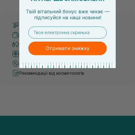
засобу для себе стає справжнім викликом. 2025 р...
завдяки великій кількості ко
Твій вітальний бонус вже чекає —
підписуйся
на
наші новини!
Безкоштовна доставка від 3000 UAH
email
Безпечні способи оплати
Тільки оригінальна косметика
Отримати знижку
Система бонусів та лояльності
Кращі ціни та топ товари
Рекомендації від косметологів