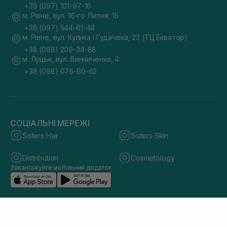
+38 (097) 101-97-16
м. Рівне, вул. 16-го Липня, 15
+38 (097) 544-61-44
м. Рівне, вул. Кулика і Гудачека, 23 (ТЦ Екватор)
+38 (068) 209-34-88
м. Луцьк, вул. Винниченка, 4
+38 (098) 076-60-62
СОЦІАЛЬНІ МЕРЕЖІ
Sisters Hair
Sisters Skin
Distribution
Cosmetology
Завантажуйте мобільний додаток