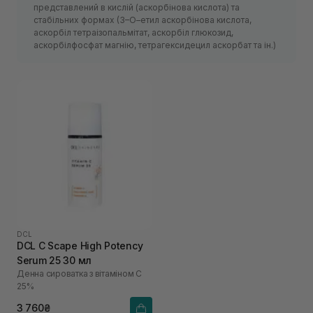
представлений в кислій (аскорбінова кислота) та
стабільних формах (3–О–етил аскорбінова кислота,
аскорбіл тетраізопальмітат, аскорбіл глюкозид,
аскорбілфосфат магнію, тетрагексидецил аскорбат та ін.)
DCL
DCL C Scape High Potency
Serum 25 30 мл
Денна сироватка з вітаміном С
25%
3 760₴