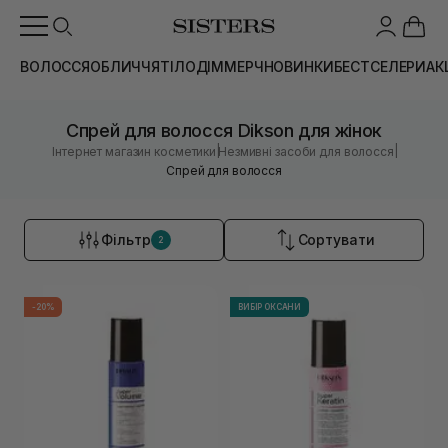
ВОЛОССЯ
ОБЛИЧЧЯ
ТІЛО
ДІМ
МЕРЧ
НОВИНКИ
БЕСТСЕЛЕРИ
АК
Спрей для волосся Dikson для жінок
|
|
Інтернет магазин косметики
Незмивні засоби для волосся
Спрей для волосся
Фільтр
Сортувати
2
-20%
ВИБІР ОКСАНИ