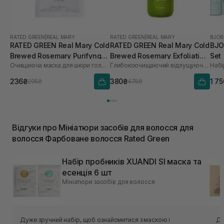
RATED GREEN
|
REAL MARY
RATED GREEN
|
REAL MARY
BJOR
RATED GREEN Real Mary Cold
RATED GREEN Real Mary Cold
BJO
Brewed Rosemary Purifyng
Brewed Rosemary Exfoliating
Set
Очищаюча маска для шкіри голови з морською сіллю
Глибокоочищаючий відлущуючий шампунь з соком розмарину
Набі
Scalp Scaler 50 мл
Scalp Shampoo 100 мл
236₴
380₴
1 7
295₴
475₴
Відгуки про Мініатюри засобів для волосся для
волосся Фарбоване волосся Rated Green
Набір пробників XUANDI SI маска та
есенція 6 шт
Мініатюри засобів для волосся
Дуже зручний набір, щоб ознайомитися з маскою і
Ду