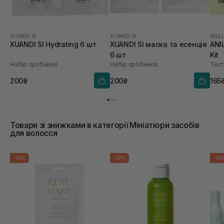
XUANDI SI
XUANDI SI
ANIL
XUANDI SI Hydrating 6 шт
XUANDI SI маска та есенція
ANI
6 шт
Kit
Набір пробників
Набір пробників
Тест
200₴
200₴
165
Товари зі знижками в категорії Мініатюри засобів
для волосся
-20%
-20%
-26