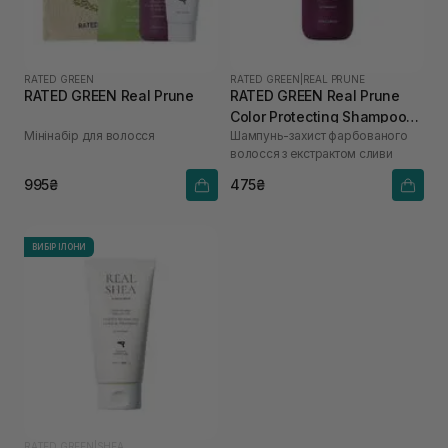
RATED GREEN
RATED GREEN
|
REAL PRUNE
RATED GREEN Real Prune
RATED GREEN Real Prune
Color Protecting Shampoo
Мінінабір для волосся
Шампунь-захист фарбованого
100 мл
волосся з екстрактом сливи
995₴
475₴
ВИБІР ІЛОНИ
RATED GREEN
|
SHEA