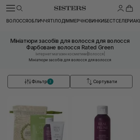
ВОЛОССЯ
ОБЛИЧЧЯ
ТІЛО
ДІМ
МЕРЧ
НОВИНКИ
БЕСТСЕЛЕРИ
АК
Мініатюри засобів для волосся для волосся
Фарбоване волосся Rated Green
|
|
Інтернет магазин косметики
Волосся
Мініатюри засобів для волосся для волосся
Фільтр
Сортувати
2