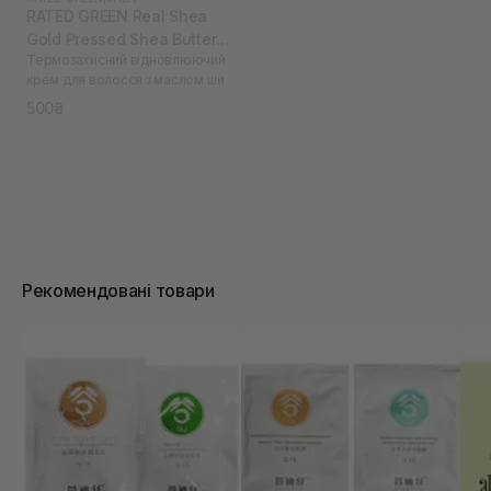
RATED GREEN Real Shea
Gold Pressed Shea Butter
Термозахисний відновлюючий
Leave-in Treatment 50 мл
крем для волосся з маслом ши
500₴
Рекомендовані товари