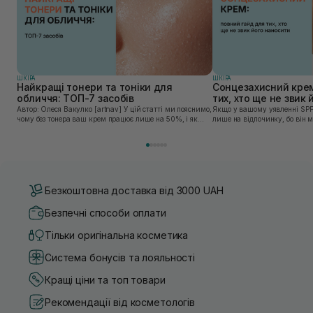
ШКIРА
ШКIРА
Найкращі тонери та тоніки для
Сонцезахисний крем
обличчя: ТОП-7 засобів
тих, хто ще не звик
Автор: Олеся Вакулко [artnav] У цій статті ми пояснимо,
Якщо у вашому уявленні SPF
чому без тонера ваш крем працює лише на 50%, і як
лише на відпочинку, бо він 
знайти засіб під потреби саме вашої шкіри. Хибною є
шкірі, може бути вибагливи
думка, що тонізація — це зайвий е...
чи скочується під макіяжем і
Безкоштовна доставка від 3000 UAH
Безпечні способи оплати
Тільки оригінальна косметика
Система бонусів та лояльності
Кращі ціни та топ товари
Рекомендації від косметологів