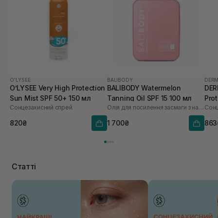
O’LYSEE
BALIBODY
DERM
O’LYSEE Very High Protection
BALIBODY Watermelon
DER
Sun Mist SPF 50+ 150 мл
Tanning Oil SPF 15 100 мл
Pro
Cонцезахисний спрей
Олія для посилення засмаги з насінням кавуна
мл
820₴
1 700₴
863
Статті