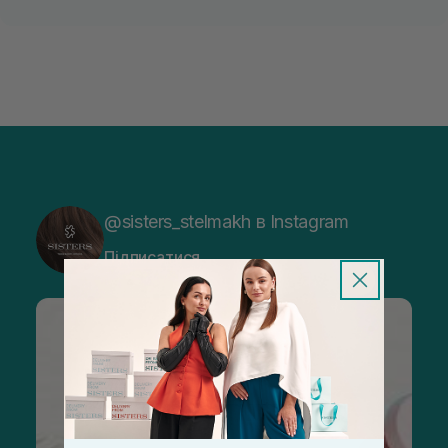
@sisters_stelmakh в Instagram
Підписатися