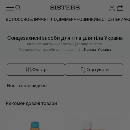
ВОЛОССЯ
ОБЛИЧЧЯ
ТІЛО
ДІМ
МЕРЧ
НОВИНКИ
БЕСТСЕЛЕРИ
АК
Сонцезахисні засоби для тіла для тіла Україна
|
|
Інтернет магазин косметики
Догляд за тілом
|
Сонцезахисні засоби для тіла для тіла
Країна: Україна
Фільтр
Сортувати
Нічого не знайдено.
Рекомендовані товари