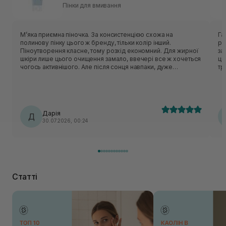
Пінки для вмивання
Мʼяка приємна піночка. За консистенцією схожа на
Гарн
полинову пінку цього ж бренду, тільки колір інший.
рі
Піноутворення класне, тому розхід економний. Для жирної
засобу. Аромат відс
шкіри лише цього очищення замало, ввечері все ж хочеться
ць
чогось активнішого. Але після сонця навпаки, дуже
тригерить. У с
делікатно очищає, не пересушуючи шкіру. На розацеа
то
очисник не тригерив, отже тест на чутливість пройшов
очисник. Із мі
успішно.
пр
крише
кр
Дарія
Д
30.07.2026, 00:24
Статті