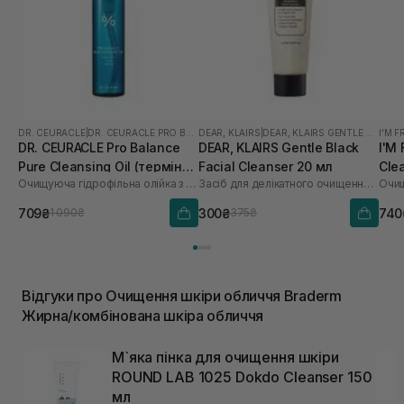
DR. CEURACLE
|
DR. CEURACLE PRO BALANCE
DEAR, KLAIRS
|
DEAR, KLAIRS GENTLE BLACK
I'M 
DR. CEURACLE Pro Balance
DEAR, KLAIRS Gentle Black
I'M
Pure Cleansing Oil (термін
Facial Cleanser 20 мл
Cle
Очищуюча гідрофільна олійка з пробіотиками
Засіб для делікатного очищення обличчя
Очищ
до 01.27р.) 155 мл
709₴
300₴
740
1 090₴
375₴
Відгуки про Очищення шкіри обличчя Braderm
Жирна/комбінована шкіра обличчя
М`яка пінка для очищення шкіри
ROUND LAB 1025 Dokdo Cleanser 150
мл