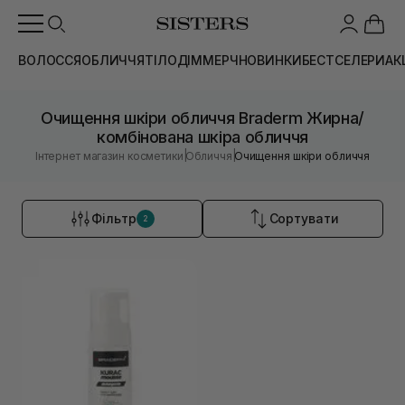
ВОЛОССЯ
ОБЛИЧЧЯ
ТІЛО
ДІМ
МЕРЧ
НОВИНКИ
БЕСТСЕЛЕРИ
АК
Очищення шкіри обличчя Braderm Жирна/
комбінована шкіра обличчя
|
|
Інтернет магазин косметики
Обличчя
Очищення шкіри обличчя
Фільтр
Сортувати
2