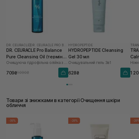
DR. CEURACLE
|
DR. CEURACLE PRO BALANCE
HYDROPEPTIDE
TRAN
DR. CEURACLE Pro Balance
HYDROPEPTIDE Cleansing
TRA
Pure Cleansing Oil (термін
Gel 30 мл
Cal
Очищуюча гідрофільна олійка з пробіотиками
Очищувальний гель 3в1
до 01.27р.) 155 мл
мл
709₴
628₴
1 2
1 090₴
Товари зі знижками в категорії Очищення шкіри
обличчя
-35%
-20%
-20