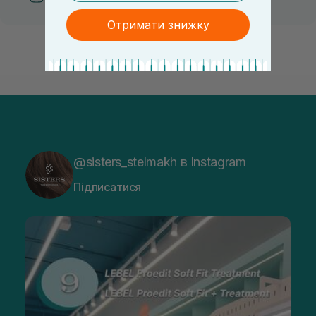
Отримати знижку
@sisters_stelmakh в Instagram
Підписатися