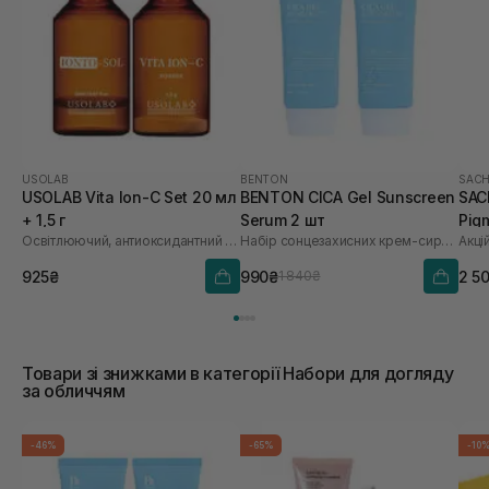
USOLAB
BENTON
SACH
USOLAB Vita Ion-C Set 20 мл
BENTON CICA Gel Sunscreen
SAC
+ 1,5 г
Serum 2 шт
Pig
Освітлюючий, антиоксидантний та омолоджуючий набір
Набір сонцезахисних крем-сироваток
Акці
Saf
925₴
990₴
2 5
1 840₴
Товари зі знижками в категорії Набори для догляду
за обличчям
-46%
-65%
-10