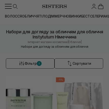
ВОЛОССЯ
ОБЛИЧЧЯ
ТІЛО
ДІМ
МЕРЧ
НОВИНКИ
БЕСТСЕЛЕРИ
АК
Набори для догляду за обличчям для обличчя
Instytutum Німеччина
|
|
Інтернет магазин косметики
Обличчя
Набори для догляду за обличчям для обличчя
Фільтр
Сортувати
2
-11%