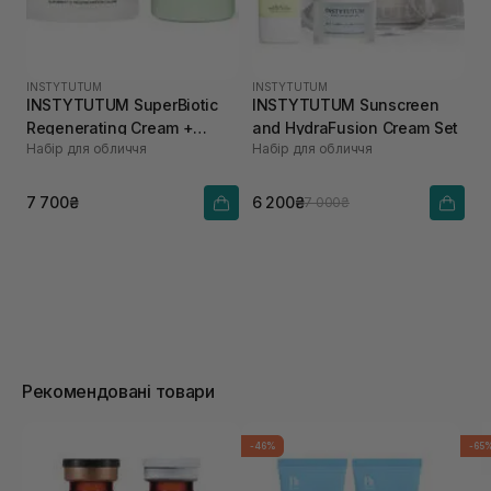
INSTYTUTUM
INSTYTUTUM
INSTYTUTUM SuperBiotic
INSTYTUTUM Sunscreen
Regenerating Cream +
and HydraFusion Cream Set
Набір для обличчя
Набір для обличчя
REFILL POD 50 мл, 50 мл
7 700₴
6 200₴
7 000₴
Рекомендовані товари
-46%
-65