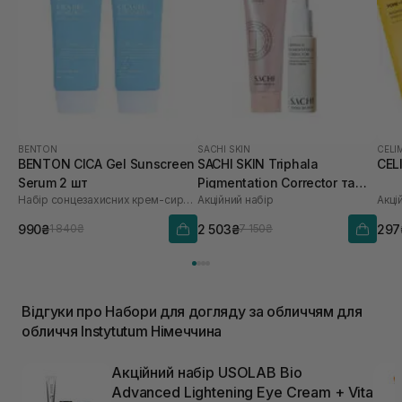
BENTON
SACHI SKIN
CELI
BENTON CICA Gel Sunscreen
SACHI SKIN Triphala
CEL
Serum 2 шт
Pigmentation Corrector та
Набір сонцезахисних крем-сироваток
Акційний набір
Акці
Saffron Luminous Cleanser
990₴
2 503₴
297
1 840₴
7 150₴
Відгуки про Набори для догляду за обличчям для
обличчя Instytutum Німеччина
Акційний набір USOLAB Bio
Advanced Lightening Eye Cream + Vita