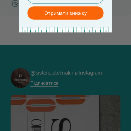
Рекомендації від косметологів
Отримати знижку
@sisters_stelmakh в Instagram
Підписатися