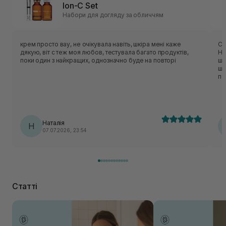
Ion-C Set
Набори для догляду за обличчям
крем просто вау, не очікувала навіть, шкіра мені каже
Су
дякую, віт с теж моя любов, тестувала багато продуктів,
Ні
поки один з найкращих, однозначно буде на повторі
шк
шк
по
Наталія
Н
07.07.2026, 23:54
Статті