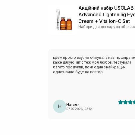
Акційний набір USOLAB 
Advanced Lightening Ey
Cream + Vita Ion-C Set
Набори для догляду за обличч
крем просто вау, не очікувала навіть, шкіра м
каже дякую, віт с теж моя любов, тестувала
багато продуктів, поки один з найкращих,
однозначно буде на повторі
Наталія
Н
07.07.2026, 23:54