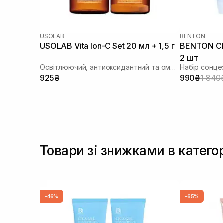
USOLAB
BENTON
USOLAB Vita Ion-C Set 20 мл + 1,5 г
BENTON CI
2 шт
Освітлюючий, антиоксидантний та омолоджуючий набір
Набір сонце
925₴
990₴
1 840
Товари зі знижками в катего
-46%
-65%