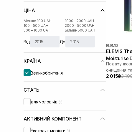
ЦІНА
Менше 100 UAH
1000 – 2000 UAH
100 – 500 UAH
2000 – 5000 UAH
500 – 1000 UAH
Більше 5000 UAH
Від
До
ELEMIS
ELEMIS The
Moisturise 
КРАЇНА
Подарункови
очищення та
Великобританія
2 015₴
3 10
СТАТЬ
для чоловіків
(1)
АКТИВНИЙ КОМПОНЕНТ
Екстракт морінги
(1)