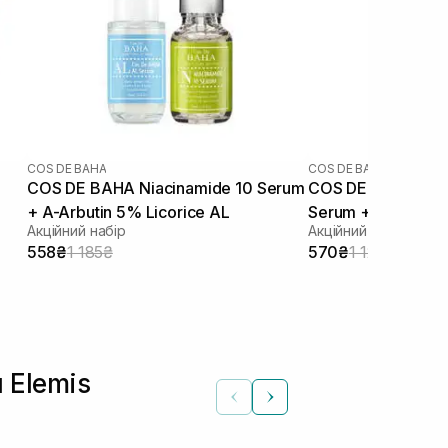
COS DE BAHA
COS DE BAHA
COS DE BAHA Niacinamide 10 Serum
COS DE BAHA Sali
+ A-Arbutin 5% Licorice AL
Serum + Azelaic A
Акційний набір
Акційний набір
558₴
1 185₴
570₴
1 125₴
 Elemis