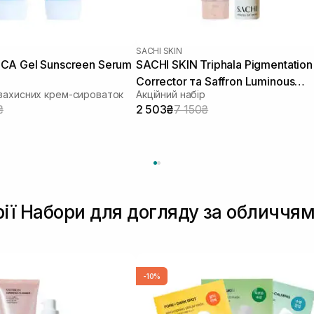
SACHI SKIN
CA Gel Sunscreen Serum
SACHI SKIN Triphala Pigmentation
Corrector та Saffron Luminous
захисних крем-сироваток
Акційний набір
Cleanser
₴
2 503₴
7 150₴
рії Набори для догляду за обличчя
-10%