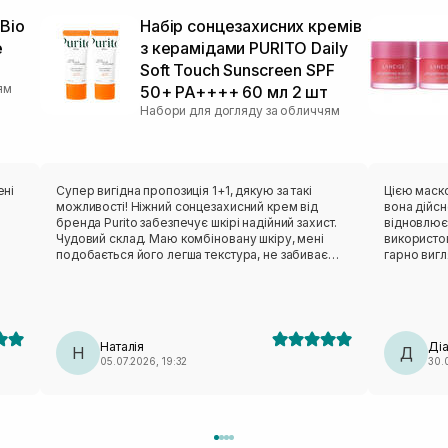
Bio
Набір сонцезахисних кремів
e
з керамідами PURITO Daily
Soft Touch Sunscreen SPF
ям
50+ PA++++ 60 мл 2 шт
Набори для догляду за обличчям
ені
Супер вигідна пропозиція 1+1, дякую за такі
Цією маско
можливості! Ніжний сонцезахисний крем від
вона дійсн
бренда Purito забезпечує шкірі надійний захист.
відновлює
Чудовий склад. Маю комбіновану шкіру, мені
використов
подобається його легша текстура, не забиває
гарно вигл
пори, наношу із задоволенням!
Наталія
Ді
Н
Д
05.07.2026, 19:32
30.