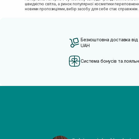
швидкістю світла, а ринок популярної косметики переповнен
новими пропозиціями, вибір засобу для себе стає справжнім
викликом. 2025 р...
Безкоштовна доставка від
UAH
Система бонусів та лояльн