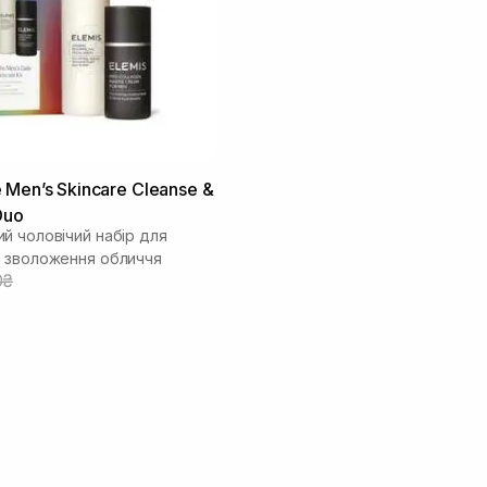
 Men’s Skincare Cleanse &
Duo
й чоловічий набір для
 зволоження обличчя
0₴