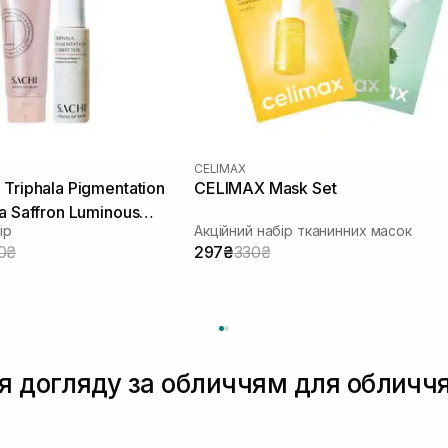
CELIMAX
Triphala Pigmentation
CELIMAX Mask Set
а Saffron Luminous
ір
Акційний набір тканинних масок
0₴
297₴
330₴
я догляду за обличчям для обличчя