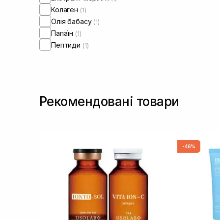
Колаген
(1)
Олія бабасу
(1)
Папаїн
(1)
Пептиди
(1)
Рекомендовані товари
-46%