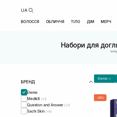
UA
ВОЛОССЯ
ОБЛИЧЧЯ
ТІЛО
ДІМ
МЕРЧ
Набори для догл
Інт
Elemis
БРЕНД
Elemis
-35%
Medik8
(+1)
Question and Answer
(+1)
Sachi Skin
(+6)