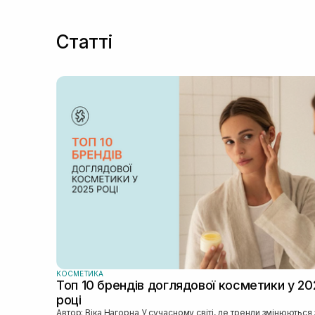
Статті
КОСМЕТИКА
Топ 10 брендів доглядової косметики у 20
році
Автор: Віка Нагорна У сучасному світі, де тренди змінюються зі