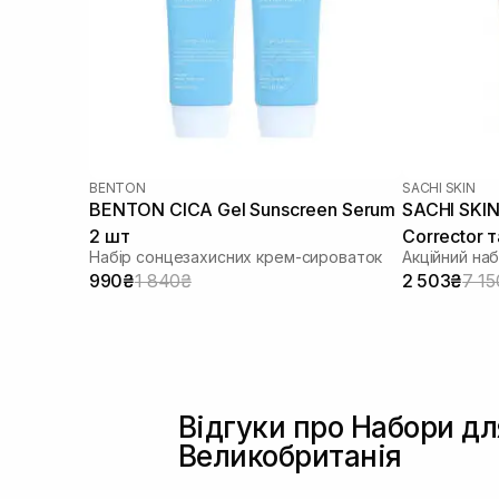
BENTON
SACHI SKIN
BENTON CICA Gel Sunscreen Serum
SACHI SKIN 
2 шт
Corrector т
Набір сонцезахисних крем-сироваток
Акційний наб
Cleanser
990₴
1 840₴
2 503₴
7 15
Відгуки про Набори дл
Великобританія