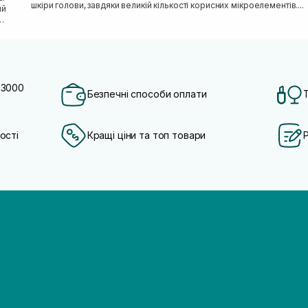
шкіри голови, завдяки великій кількості корисних мікроелементів....
ий
 3000
Безпечні способи оплати
ості
Кращі ціни та топ товари