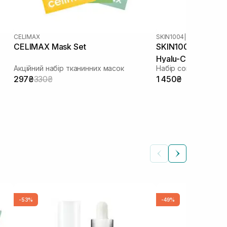
CELIMAX
SKIN1004
|
CELIMAX Mask Set
SKIN1004 Madagas
Hyalu-Cica Water-
Акційний набір тканинних масок
297₴
330₴
1 450₴
м
-53%
-49%