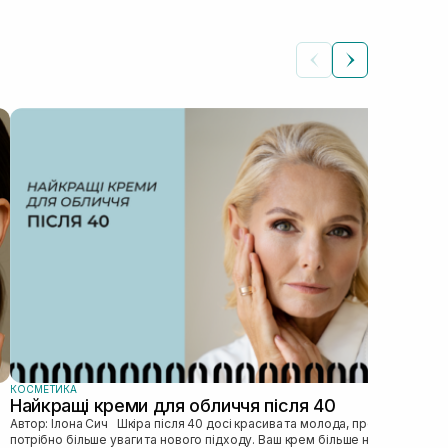
КОС
Як
Автор: Ілона Сич
зас
прав
пі...
КОСМЕТИКА
Найкращі креми для обличчя після 40
Автор: Ілона Сич Шкіра після 40 досі красива та молода, просто їй
потрібно більше уваги та нового підходу. Ваш крем більше не може