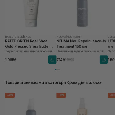
RATED GREEN
|
SHEA
NEUMA
|
NEU REPAIR
LEBE
RATED GREEN Real Shea
NEUMA Neu Repair Leave-in
LEB
Gold Pressed Shea Butter
Treatment 150 мл
мл
Термозахисний відновлюючий крем для волосся з маслом ши
Незмивний відновлюючий засіб для волосся
Leave-in Treatment 150 мл
1 065₴
714₴
1 5
1 190₴
Товари зі знижками в категорії Крем для волосся
-40%
-20%
-20