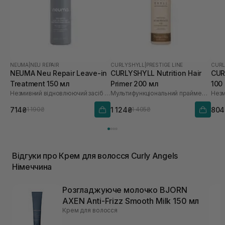
NEUMA
|
NEU REPAIR
CURLYSHYLL
|
PRESTIGE LINE
CURL
NEUMA Neu Repair Leave-in
CURLYSHYLL Nutrition Hair
CUR
Treatment 150 мл
Primer 200 мл
100
Незмивний відновлюючий засіб для волосся
Мультифункціональний праймер для волосся
714₴
1 124₴
804
1 190₴
1 405₴
Відгуки про Крем для волосся Curly Angels
Німеччина
Розгладжуюче молочко BJORN
AXEN Anti-Frizz Smooth Milk 150 мл
Крем для волосся