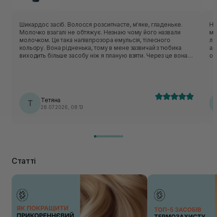
Шикардос засіб. Волосся розсипчасте, м'яке, гладеньке.
На
Молочко взагалі не обтяжує. Незнаю чому його назвали
ме
молочком. Це така напівпрозора емульсія, тілесного
ли
кольору. Вона рідненька, тому в мене зазвичай з тюбика
ар
виходить більше засобу ніж я планую взяти. Через це вона
ос
не дуже економна. В мене фарбоване каре, засобу
ли
наносила трохи більше ніж мигдальний горіх. Якщо по
пр
закінченню цієї баночки, моє волосся не змінить свої
в 
потреби, то я сто відсотків повторю.
пі
со
Тетяна
Т
во
28.07.2026, 08:13
я 
ви
мо
ле
ви
во
ви
Статті
ду
пр
зм
це
ко
ма
ду