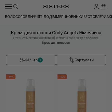
ВОЛОССЯ
ОБЛИЧЧЯ
ТІЛО
ДІМ
МЕРЧ
НОВИНКИ
БЕСТСЕЛЕРИ
АК
Крем для волосся Curly Angels Німеччина
|
|
Інтернет магазин косметики
Незмивні засоби для волосся
Крем для волосся
Фільтр
Сортувати
2
-50%
-50%