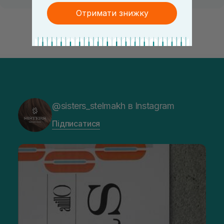
Отримати знижку
@sisters_stelmakh в Instagram
Підписатися