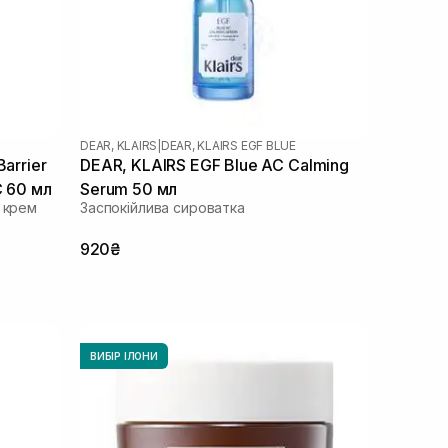
DEAR, KLAIRS
|
DEAR, KLAIRS EGF BLUE
arrier
DEAR, KLAIRS EGF Blue AC Calming
C 60 мл
Serum 50 мл
й крем
Заспокійлива сироватка
920₴
ВИБІР ІЛОНИ