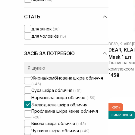
Dear, Klairs
Dr. Althea
(+11)
Dr. Ceuracle
СТАТЬ
(+35)
Dr.Reju-All
(+2)
для жінок
(30)
El’Code
(+1)
для чоловіків
(15)
Erborian
(+8)
DEAR, KLAIRS
|
D
Geek and Gorgeous
(+1)
DEAR, KLAIR
Genesis
(+2)
ЗАСІБ ЗА ПОТРЕБОЮ
Mask 1 шт
Heveblue
(+1)
Тканинна мас
House of Hur
(+3)
комплексом
Hugs
(+2)
145₴
Жирна/комбінована шкіра обличчя
HydroPeptide
(+22)
(+46)
I'm From
(+37)
Суха шкіра обличчя
(+51)
IS Clinical
(+7)
Нормальна шкіра обличчя
(+59)
Image Skincare
(+5)
Зневоднена шкіра обличчя
-20%
Instytutum
(+15)
Проблемна шкіра /акне обличчя
ВИБІР ІЛОНИ
Isehan
(+28)
(+1)
Вікова шкіра обличчя
(+43)
Lagom
(+1)
Чутлива шкіра обличчя
(+49)
Lalarecipe
(+8)