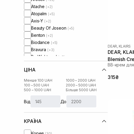
Atache
(+2)
Atopalm
(+5)
Axis-Y
(+2)
Beauty Of Joseon
(+5)
Benton
(+2)
Biodance
(+5)
DEAR, KLAIRS
Bravura
(+3)
DEAR, KLAIR
By Wishtrend
(+7)
Blemish Cr
Celimax
(+11)
ВВ-крем для
ЦІНА
Centellian24
(+1)
315₴
Circadia
(+4)
Менше 100 UAH
1000 – 2000 UAH
ColoreScience
100 – 500 UAH
2000 – 5000 UAH
(+5)
500 – 1000 UAH
Більше 5000 UAH
Comfort Zone
(+3)
Cos De Baha
(+3)
Від
До
Cosmedix
(+2)
Cu Skin
(+46)
КРАЇНА
DCL
(+5)
DMK
(+6)
Корея
(30)