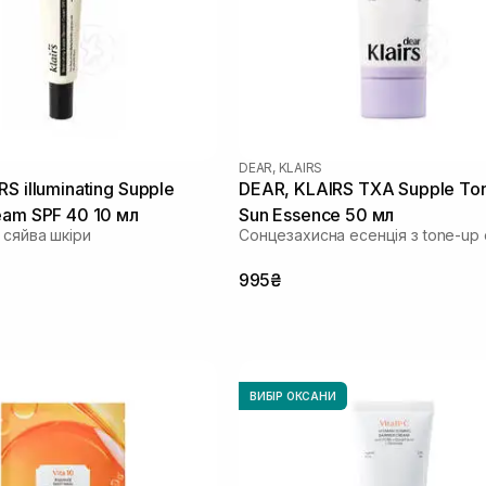
DEAR, KLAIRS
S illuminating Supple
DEAR, KLAIRS TXA Supple To
eam SPF 40 10 мл
Sun Essence 50 мл
 сяйва шкіри
Сонцезахисна есенція з tone-up
995₴
ВИБІР ОКСАНИ