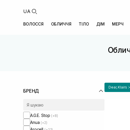
UA
ВОЛОССЯ
ОБЛИЧЧЯ
ТІЛО
ДІМ
МЕРЧ
Облич
Dear, Klairs
БРЕНД
A.G.E. Stop
(+8)
Anua
(+2)
Arocell
(+22)