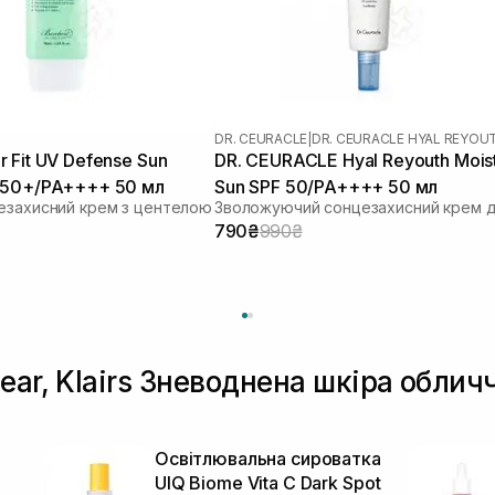
DR. CEURACLE
|
DR. CEURACLE HYAL REYOU
 Fit UV Defense Sun
DR. CEURACLE Hyal Reyouth Mois
 50+/PA++++ 50 мл
Sun SPF 50/PA++++ 50 мл
езахисний крем з центелою
790₴
990₴
ear, Klairs Зневоднена шкіра облич
й
Освітлювальна сироватка
UIQ Biome Vita C Dark Spot