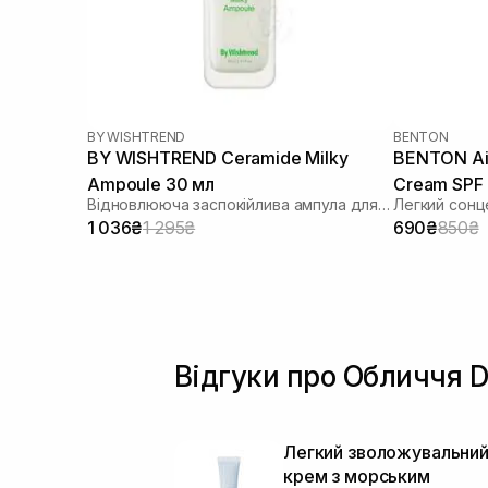
BY WISHTREND
BENTON
BY WISHTREND Ceramide Milky
BENTON Air
Ampoule 30 мл
Cream SPF
Відновлююча заспокійлива ампула для обличчя
Легкий сонц
1 036₴
1 295₴
690₴
850₴
Відгуки про Обличчя D
Легкий зволожувальни
крем з морським