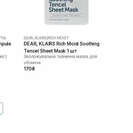
NTAL
DEAR, KLAIRS
|
RICH MOIST
mpule
DEAR, KLAIRS Rich Moist Soothing
Tencel Sheet Mask 1 шт
іст
Зволожувальна тканинна маска для
обличчя
170₴