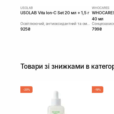
USOLAB
WHOCARES
USOLAB Vita Ion-C Set 20 мл + 1,5 г
WHOCARES B
40 мл
Освітлюючий, антиоксидантний та омолоджуючий набір
Сонцезахисн
925₴
799₴
Товари зі знижками в катего
-20%
-19%