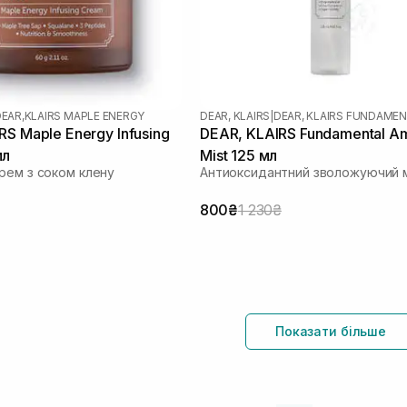
EAR,KLAIRS MAPLE ENERGY
DEAR, KLAIRS
|
DEAR, KLAIRS FUNDAME
RS Maple Energy Infusing
DEAR, KLAIRS Fundamental A
мл
Mist 125 мл
рем з соком клену
Антиоксидантний зволожуючий м
800₴
1 230₴
Показати більше