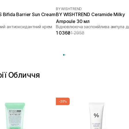
BY WISHTREND
ifida Barrier Sun Cream
BY WISHTREND Ceramide Milky
Ampoule 30 мл
ий антиоксидантний крем
1 036₴
1 295₴
рії Обличчя
-20%