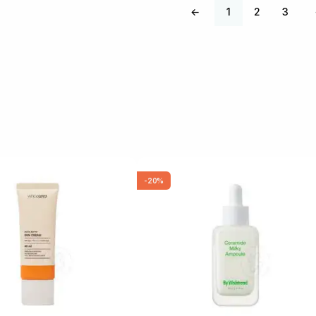
←
1
2
3
-20%