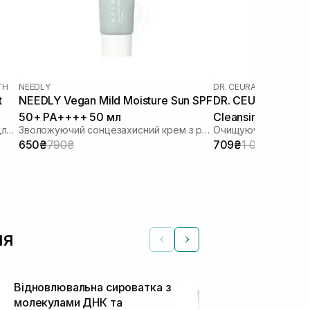
TH
NEEDLY
DR. CEURACLE
|
DR. CEU
t
NEEDLY Vegan Mild Moisture Sun SPF
DR. CEURACLE Pro
50+ PA++++ 50 мл
Cleansing Oil (тер
Зволожуючий сонцезахисний крем для обличчя з гіалуроновою кислотою
Зволожуючий сонцезахисний крем з рослинним скваланом
мл
650₴
790₴
709₴
1 090₴
чя
Відновлювальна сироватка з
Зволожуюч
молекулами ДНК та
сонцезахисн