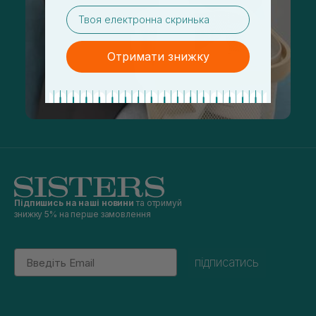
email
Отримати знижку
Підпишись на наші новини
та отримуй
знижку 5% на перше замовлення
Email
підписатись