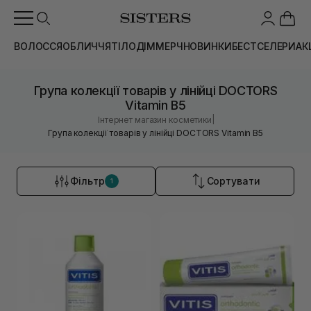
ВОЛОССЯ
ОБЛИЧЧЯ
ТІЛО
ДІМ
МЕРЧ
НОВИНКИ
БЕСТСЕЛЕРИ
АК
Група колекції товарів у лінійці DOCTORS
Vitamin B5
|
Інтернет магазин косметики
Група колекції товарів у лінійці DOCTORS Vitamin B5
Фільтр
Сортувати
1