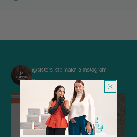
@sisters_stelmakh в Instagram
Підписатися