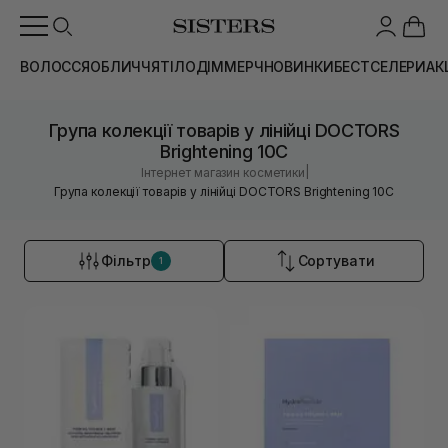
ВОЛОССЯ
ОБЛИЧЧЯ
ТІЛО
ДІМ
МЕРЧ
НОВИНКИ
БЕСТСЕЛЕРИ
АК
Група колекції товарів у лінійці DOCTORS
Brightening 10C
|
Інтернет магазин косметики
Група колекції товарів у лінійці DOCTORS Brightening 10C
Фільтр
Сортувати
1