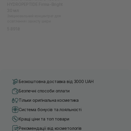
HYDROPEPTIDE Firma-Bright
30 мл
Зміцнювальний концентрат для
освітлення і захисту шкіри
5 891₴
Безкоштовна доставка від 3000 UAH
Безпечні способи оплати
Тільки оригінальна косметика
Система бонусів та лояльності
Кращі ціни та топ товари
Рекомендації від косметологів