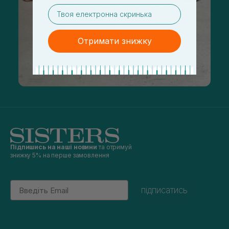
email
Отримати знижку
Підпишись на наші новини
та отримуй
знижку 5% на перше замовлення
Email
підписатись