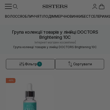
ВОЛОССЯ
ОБЛИЧЧЯ
ТІЛО
ДІМ
МЕРЧ
НОВИНКИ
БЕСТСЕЛЕРИ
АК
Група колекції товарів у лінійці DOCTORS
Brightening 10C
|
Інтернет магазин косметики
Група колекції товарів у лінійці DOCTORS Brightening 10C
Фільтр
Сортувати
1
-40%