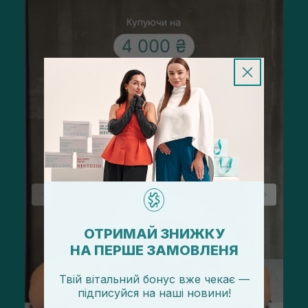
ОТРИМАЙ ЗНИЖКУ
НА ПЕРШЕ ЗАМОВЛЕНЯ
Твій вітальний бонус вже чекає —
підписуйся
на
наші новини!