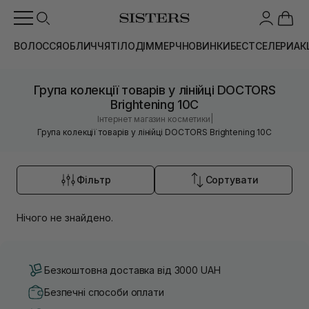
ВОЛОССЯ
ОБЛИЧЧЯ
ТІЛО
ДІМ
МЕРЧ
НОВИНКИ
БЕСТСЕЛЕРИ
АК
Група колекції товарів у лінійці DOCTORS
Brightening 10C
|
Інтернет магазин косметики
Група колекції товарів у лінійці DOCTORS Brightening 10C
Фільтр
Сортувати
Нічого не знайдено.
Безкоштовна доставка від 3000 UAH
Безпечні способи оплати