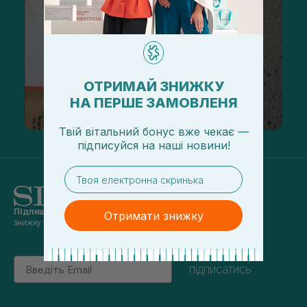
ОТРИМАЙ ЗНИЖКУ
НА ПЕРШЕ ЗАМОВЛЕНЯ
Твій вітальний бонус вже чекає —
підписуйся
на
наші новини!
email
Підпишись на наші новини
та отримуй
Отримати знижку
знижку 5% на перше замовлення
Email
підписатись