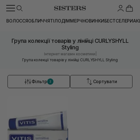
ВОЛОССЯ
ОБЛИЧЧЯ
ТІЛО
ДІМ
МЕРЧ
НОВИНКИ
БЕСТСЕЛЕРИ
АК
Група колекції товарів у лінійці CURLYSHYLL
Styling
|
Інтернет магазин косметики
Група колекції товарів у лінійці CURLYSHYLL Styling
Фільтр
Сортувати
2