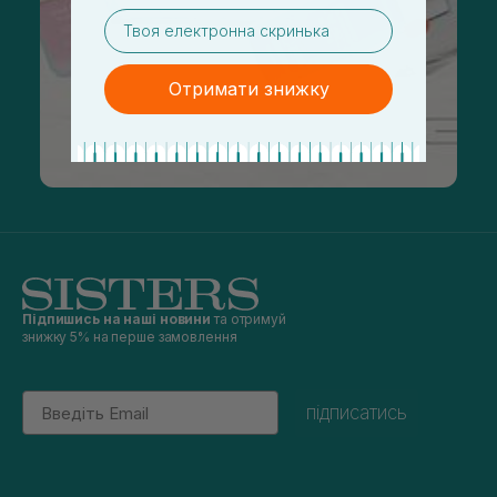
email
Отримати знижку
Підпишись на наші новини
та отримуй
знижку 5% на перше замовлення
Email
підписатись