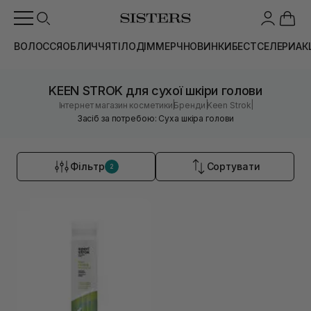
ВОЛОССЯ
ОБЛИЧЧЯ
ТІЛО
ДІМ
МЕРЧ
НОВИНКИ
БЕСТСЕЛЕРИ
АК
KEEN STROK для сухої шкіри голови
|
|
|
Інтернет магазин косметики
Бренди
Keen Strok
Засіб за потребою: Суха шкіра голови
Фільтр
Сортувати
2