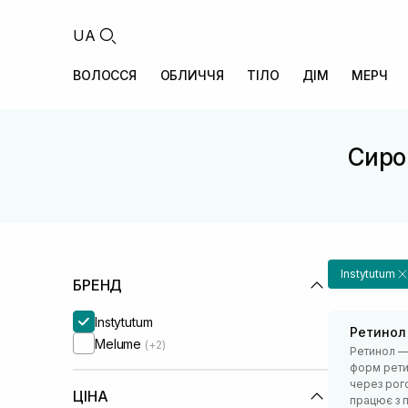
UA
ВОЛОССЯ
ОБЛИЧЧЯ
ТІЛО
ДІМ
МЕРЧ
Сиро
Instytutum
БРЕНД
Instytutum
Ретинол
Melume
(+2)
Ретинол — 
форм рети
через рого
ЦІНА
працює з п