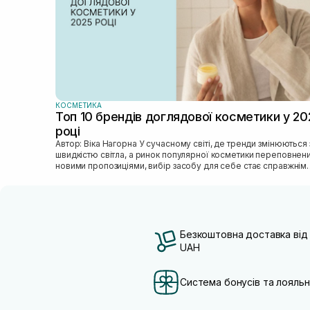
КОСМЕТИКА
Топ 10 брендів доглядової косметики у 20
році
Автор: Віка Нагорна У сучасному світі, де тренди змінюються зі
швидкістю світла, а ринок популярної косметики переповнен
новими пропозиціями, вибір засобу для себе стає справжнім
викликом. 2025 р...
Безкоштовна доставка від
UAH
Система бонусів та лояльн