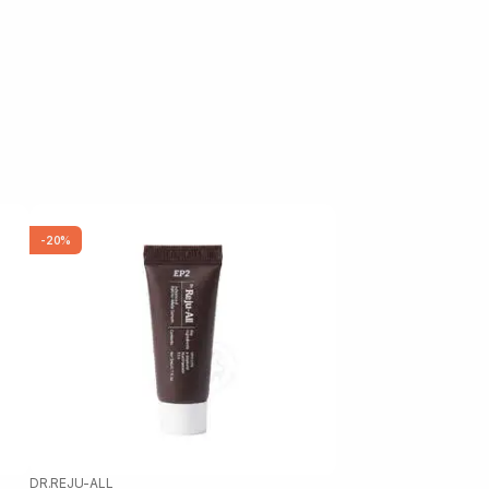
-20%
DR.REJU-ALL