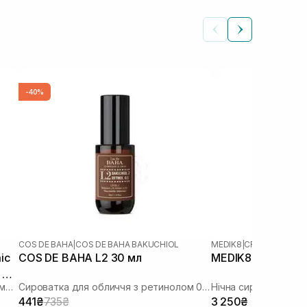
-40%
COS DE BAHA
|
COS DE BAHA BAKUCHIOL
MEDIK8
|
CRYSTAL RETI
ic
COS DE BAHA L2 30 мл
MEDIK8 Crystal Ret
 RT
Сироватка з ретинолом та транексамовою кислотою
Сироватка для обличчя з ретинолом 0,5% та бакучіолом 2%
441₴
735₴
3 250₴