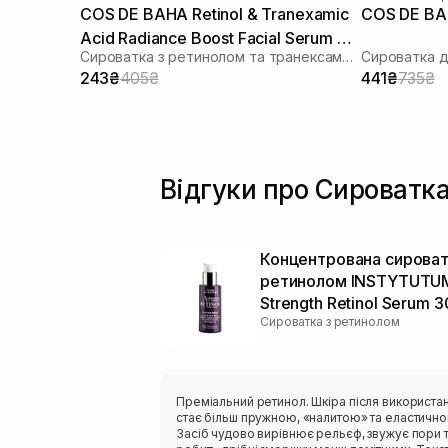
COS DE BAHA Retinol & Tranexamic
Acid Radiance Boost Facial Serum RT
Сироватка з ретинолом та транексамовою кислотою
30 мл
243₴
405₴
441₴
735₴
Відгуки про Сироватка
Концентрована сироват
ретинолом INSTYTUTUM
Strength Retinol Serum 3
Сироватка з ретинолом
Преміальний ретинол. Шкіра після використа
стає більш пружною, «налитою» та еластично
Засіб чудово вирівнює рельєф, звужує пори 