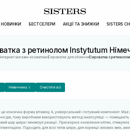
НОВИНКИ
БЕСТСЕЛЕРИ
АКЦІЇ ТА ЗНИЖКИ
SISTERS CH
ватка з ретинолом Instytutum Німе
|
|
Інтернет магазин косметики
Сироватки для обличчя
Сироватка з ретинолом
Німеччина
Очистити всі
це класична форма вітаміну А, універсальний і потужний компонент. Має 
ноїдів, тому виробники використовують метод інкапсуляції — поміщають
вий шар шкіри і мінімізує реакції. Прискорює оновлення клітин, стимулю
ігментацією. Підходить для всіх типів шкіри, для корекції вікових змін, акне