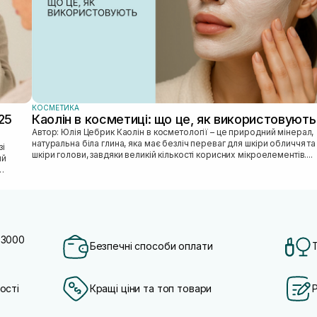
КОСМЕТИКА
25
Каолін в косметиці: що це, як використовують
Автор: Юлія Цебрик Каолін в косметології – це природний мінерал,
натуральна біла глина, яка має безліч переваг для шкіри обличчя та
шкіри голови, завдяки великій кількості корисних мікроелементів....
ий
 3000
Безпечні способи оплати
ості
Кращі ціни та топ товари