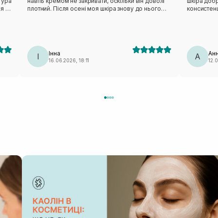
тура
навіть кремом не закривати, оскільки він доволі
шкіра добр
я і
плотний. Після осені моя шкіра знову до нього
консистенц
у та
«звикала», але після адаптації користуюся
помітила, 
кожний вечір. Вже друга пляшечка. Такої сяючої,
звузились,
«дзеркальної» шкіри не було в мене давно, тож
освітлилас
засіб можу радити жирній шкірі з висипаннями та
виключила 
комедонами.
користуват
Інна
Ан
І
А
16.06.2026, 18:11
12.