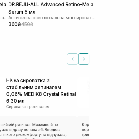
ela
DR.REJU-ALL Advanced Retino-Mela
Serum 5 мл
Антивікова освітлювальна сироватка з ретиноїдом та транексамовою кислотою
Антивікова освітлювальна міні сироватка з ретиноїдом та транексамовою кислотою
360₴
450₴
Нічна сироватка зі
Нічна сирова
стабільним ретиналем
стабільним 
0,06% MEDIK8 Crystal Retinal
0,01% MEDIK8
6 30 мл
1 30 мл
Сироватка з ретинолом
Сироватка з рет
рший мій ретинол. Можливо й не
Користуюсь цим ретиналем вже 
 але відразу почала з 6. Вводила
перший косметичний ретиналь. Купувала щоб
 ніякого дискомфорту не відчувала,
тримати акне під контролем. В цілому нарікань