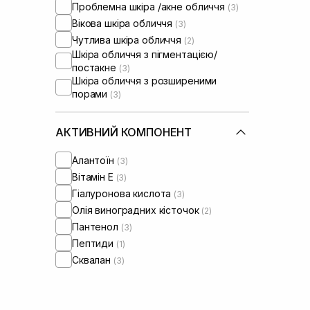
Проблемна шкіра /акне обличчя
(3)
Вікова шкіра обличчя
(3)
Чутлива шкіра обличчя
(2)
Шкіра обличчя з пігментацією/
постакне
(3)
Шкіра обличчя з розширеними
порами
(3)
АКТИВНИЙ КОМПОНЕНТ
Алантоїн
(3)
Вітамін Е
(3)
Гіалуронова кислота
(3)
Олія виноградних кісточок
(2)
Пантенол
(3)
Пептиди
(1)
Сквалан
(3)