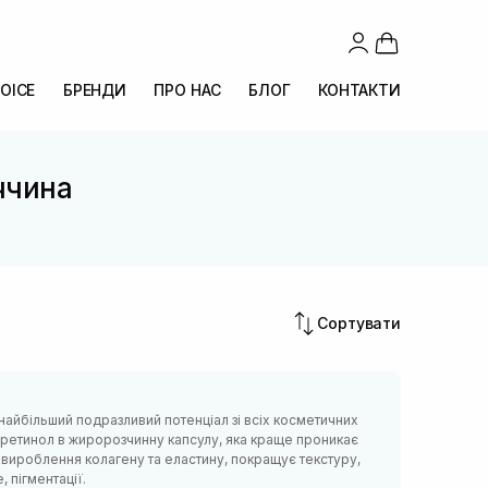
OICE
БРЕНДИ
ПРО НАС
БЛОГ
КОНТАКТИ
ччина
Сортувати
найбільший подразливий потенціал зі всіх косметичних
 ретинол в жиророзчинну капсулу, яка краще проникає
є вироблення колагену та еластину, покращує текстуру,
, пігментації.