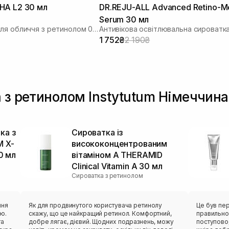
COS DE BAHA L2 30 мл
DR.REJU-ALL Advanced Retino-M
Serum 30 мл
Сироватка для обличчя з ретинолом 0,5% та бакучіолом 2%
1 752₴
2 190₴
 з ретинолом Instytutum Німеччина
ка з
Сироватка із
 X-
висококонцентрованим
0 мл
вітаміном A THERAMID
Clinical Vitamin A 30 мл
Сироватка з ретинолом
ння
Як для продвинутого користувача ретинолу
Це був пе
ю.
скажу, що це найкращий ретинол. Комфортний,
правильно,
та
добре лягає, дієвий. Щодних подразнень, можу
поступово,