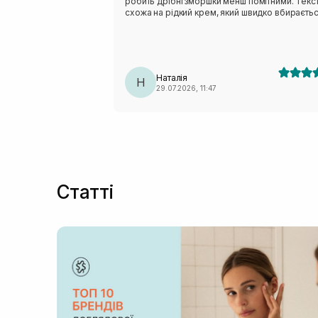
робить дрібні зморшки менш помітними. Текс
схожа на рідкий крем, який швидко вбираєтьс
не залишає відчуття липкості. Завдяки сквалан
гіалуроновій кислоті у складі цей ретинол не
сушить шкіру, як класичний ретинол.
Наталія
Н
29.07.2026, 11:47
Статті