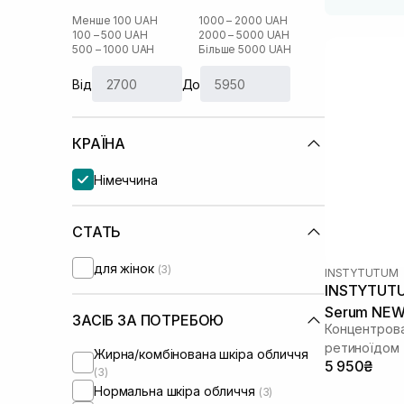
Менше 100 UAH
1000 – 2000 UAH
100 – 500 UAH
2000 – 5000 UAH
500 – 1000 UAH
Більше 5000 UAH
Від
До
КРАЇНА
Німеччина
СТАТЬ
для жінок
(3)
INSTYTUTUM
INSTYTUTUM
Serum NEW
ЗАСІБ ЗА ПОТРЕБОЮ
Концентрова
ретиноїдом​
Жирна/комбінована шкіра обличчя
5 950₴
(3)
Нормальна шкіра обличчя
(3)