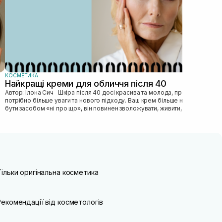
КОСМЕТИКА
Найкращі креми для обличчя після 40
Автор: Ілона Сич Шкіра після 40 досі красива та молода, просто їй
потрібно більше уваги та нового підходу. Ваш крем більше не може
бути засобом «ні про що», він повинен зволожувати, живити, покр...
Тільки оригінальна косметика
Рекомендації від косметологів