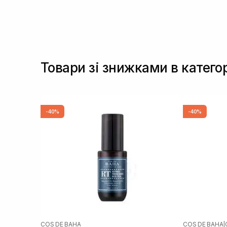
Товари зі знижками в катего
-40%
-40%
COS DE BAHA
COS DE BAHA
|