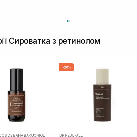
рії Сироватка з ретинолом
-20%
COS DE BAHA BAKUCHIOL
DR.REJU-ALL