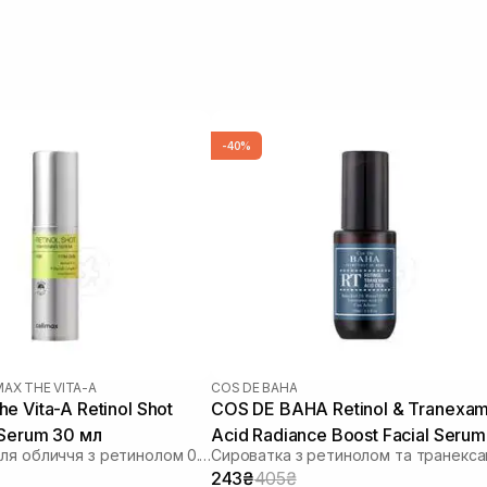
-40%
MAX THE VITA-A
COS DE BAHA
e Vita-A Retinol Shot
COS DE BAHA Retinol & Tranexam
 Serum 30 мл
Acid Radiance Boost Facial Serum
Сироватка для обличчя з ретинолом 0.1% і пептидами
30 мл
243₴
405₴