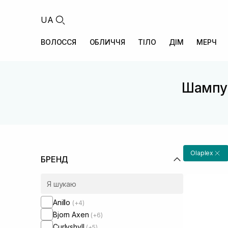
UA
ВОЛОССЯ
ОБЛИЧЧЯ
ТІЛО
ДІМ
МЕРЧ
Шампун
Olaplex
БРЕНД
Anillo
(+4)
Bjorn Axen
(+6)
Curlyshyll
(+5)