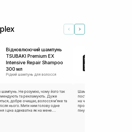
plex
Відновлюючий шампунь
Шампунь дл
TSUBAKI Premium EX
використанн
Intensive Repair Shampoo
волосся LOL
300 мл
Morte Subit
Рідкий шампунь для волосся
Hidratante 2
Рідкий шампунь 
 шампунь. Не розумію, чому його так
Шампунь,який підійде сухій шкі
омендують та рекламують. Дуже
постійну основу і нормальному
иться, добре очищає, волосся мʼяке та
на чергування із більш інтенси
ісля нього. Мити ним голову одне
промиванні варіантом. Даний 
я і ціна адекватна як на мене.
піну і так прекрасно очищає шк
ую!
відчувається свіжість(хоча в 
нормальна, літом швидше масн
так класно очистить). Не викли
чи лупу. Чудово зволожує шкіру