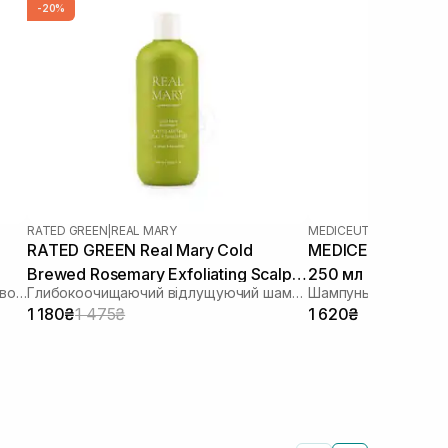
-20%
RATED GREEN
|
REAL MARY
MEDICEUTICALS
|
SCALP
RATED GREEN Real Mary Cold
MEDICEUTICALS X
Brewed Rosemary Exfoliating Scalp
250 мл
Укріплюючий шампунь від випадіння волосся
Глибокоочищаючий відлущуючий шампунь з соком розмарину
Shampoo 400 ml
1 180₴
1 475₴
1 620₴