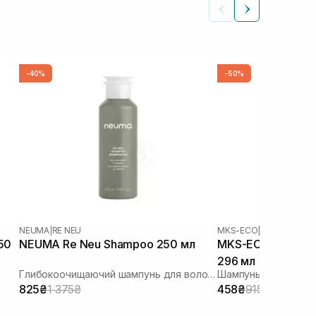
-40%
-50%
NEUMA
|
RE NEU
MKS-ECO
|
FINE HAIR
50
NEUMA Re Neu Shampoo 250 мл
MKS-ECO Nourish 
296 мл
Глибокоочищаючий шампунь для волосся
Шампунь для тонко
825₴
1 375₴
458₴
915₴