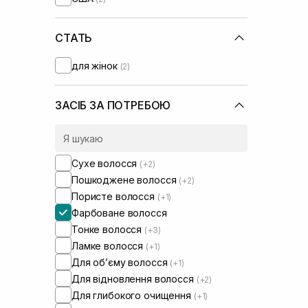
СТАТЬ
для жінок
(2)
ЗАСІБ ЗА ПОТРЕБОЮ
Сухе волосся
(+2)
Пошкоджене волосся
(+2)
Пористе волосся
(+1)
Фарбоване волосся
Тонке волосся
(+3)
Ламке волосся
(+1)
Для обʼєму волосся
(+1)
Для відновлення волосся
(+2)
Для глибокого очищення
(+1)