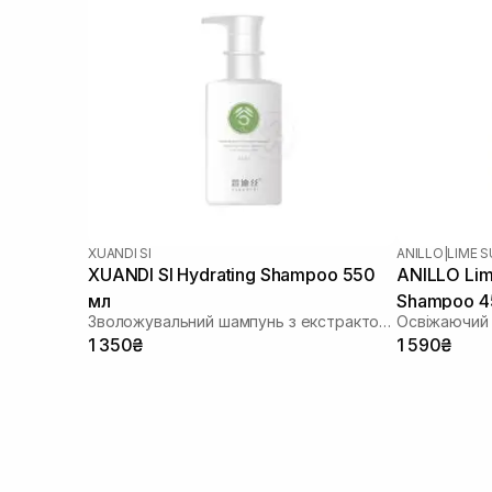
XUANDI SI
ANILLO
|
LIME 
XUANDI SI Hydrating Shampoo 550
ANILLO Lim
мл
Shampoo 4
Зволожувальний шампунь з екстрактом зерна
Освіжаючий
1 350₴
1 590₴