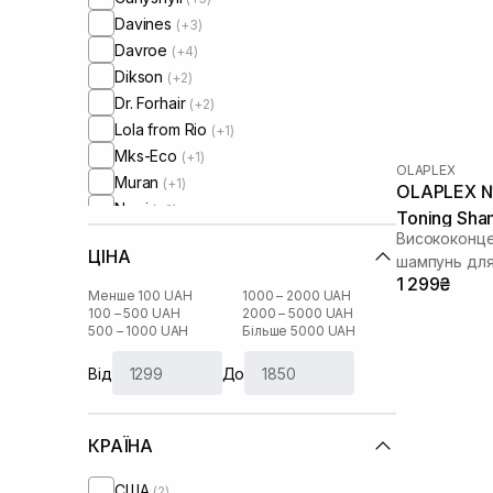
Davines
(+3)
Davroe
(+4)
Dikson
(+2)
Dr. Forhair
(+2)
Lola from Rio
(+1)
Mks-Eco
(+1)
OLAPLEX
Muran
(+1)
OLAPLEX №
Neqi
(+2)
Toning Sha
Olaplex
Висококонце
ЦІНА
Oliere Paris
шампунь для
(+1)
1 299₴
Oribe
(+3)
Менше 100 UAH
1000 – 2000 UAH
Orising
100 – 500 UAH
2000 – 5000 UAH
(+3)
500 – 1000 UAH
Більше 5000 UAH
Rated Green
(+2)
Tsubaki
(+2)
Від
До
КРАЇНА
США
(2)