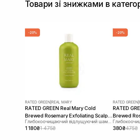
Товари зі знижками в катего
-20%
-20%
RATED GREEN
|
REAL MARY
RATED GREEN
|
RATED GREEN Real Mary Cold
RATED GREE
Brewed Rosemary Exfoliating Scalp
Brewed Ros
Глибокоочищаючий відлущуючий шампунь з соком розмарину
Shampoo 400 ml
Shampoo 1
1 180₴
1 475₴
380₴
475₴