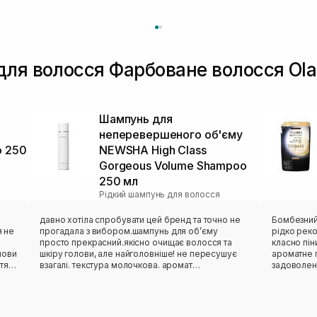
для волосся Фарбоване волосся Ola
Шампунь для
неперевершеного об'єму
o 250
NEWSHA High Class
Gorgeous Volume Shampoo
250 мл
Рідкий шампунь для волосся
давно хотіла спробувати цей бренд та точно не
Бомбезний
я не
прогадала з вибором.шампунь для обʼєму
рідко рек
просто прекрасний.якісно очищає волосся та
класно пін
лови
шкіру голови, але найголовніше! не пересушує
ароматне п
ття
взагалі. текстура молочкова. аромат
задоволенн
божественний. це справді такий люкс
Рекоменд
е.
догляд,після якого відчуття комфорту і розкіші.
ую
дуже раджу! використовую разом із
кондиціонером від цього бренду classic daily.