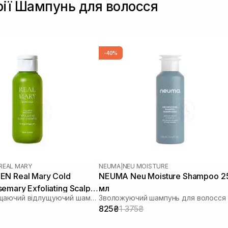
рії Шампунь для волосся
-40%
REAL MARY
NEUMA
|
NEU MOISTURE
N Real Mary Cold
NEUMA Neu Moisture Shampoo 2
emary Exfoliating Scalp
мл
Глибокоочищаючий відлущуючий шампунь з соком розмарину
Зволожуючий шампунь для волосся
00 мл
825₴
1 375₴