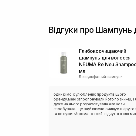
Відгуки про Шампунь 
Глибокоочищаючий
шампунь для волосся
NEUMA Re Neu Shampo
мл
Безсульфатний шампунь
один із моїх улюблених продуктів цього
бренду.мені запропонували його по знижці, і 
дуже на нього розраховувала.але коли
спробувала…це вау! класно очищує шкіру го
та не сушить!аромат свіжий. відчуття після ми
голови - не передати словами. відчуття
прохолоди на шкірі голови це щось нереальн
коли маю складний день завжди використов
цей шампунь,він начебто знімає стресс цією