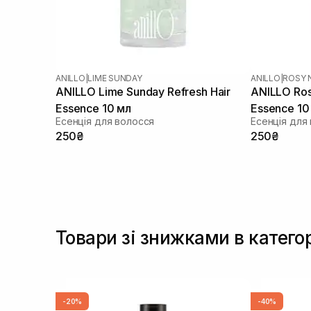
ANILLO
|
LIME SUNDAY
ANILLO
|
ROSY 
ANILLO Lime Sunday Refresh Hair
ANILLO Rosy
Essence 10 мл
Essence 10
Есенція для волосся
Есенція для
250₴
250₴
Товари зі знижками в катего
-20%
-40%