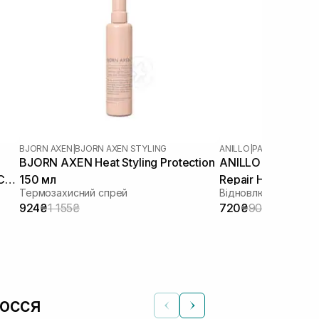
BJORN AXEN
|
BJORN AXEN STYLING
ANILLO
|
PATCHOULI GA
BJORN AXEN Heat Styling Protection
ANILLO Patchouli
C
150 мл
Repair Hair Essen
Термозахисний спрей
924₴
1 155₴
720₴
900₴
лосся