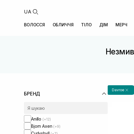
UA
ВОЛОССЯ
ОБЛИЧЧЯ
ТІЛО
ДІМ
МЕРЧ
Незмивн
Davroe
БРЕНД
Anillo
(+12)
Bjorn Axen
(+9)
Curlyshyll
(+7)