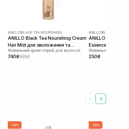
ANILLO
|
BLACK TEA NOURISHING
ANILLO
|
BLACK TEA NOU
ANILLO Black Tea Nourishing Cream
ANILLO Black Tea 
Hair Mist для зволоження та
Essence 10 мл
Живильний крем-спрей для волосся
розгладження волосся 70 мл
740₴
925₴
250₴
-20%
-20%