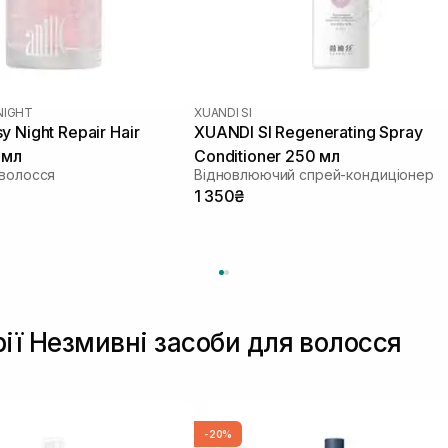
NIGHT
XUANDI SI
 Night Repair Hair
XUANDI SI Regenerating Spray
 мл
Conditioner 250 мл
 волосся
Відновлюючий спрей-кондиціонер
1 350₴
рії Незмивні засоби для волосся
-20%