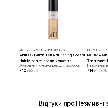
ANILLO
|
BLACK TEA NOURISHING
NEUMA
|
NEU RE
ANILLO Black Tea Nourishing Cream
NEUMA Neu 
Hair Mist для зволоження та
Treatment 
Живильний крем-спрей для волосся
розгладження волосся 70 мл
740₴
925₴
714₴
1 190₴
Відгуки про Незмивні 