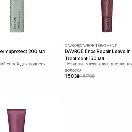
DAVROE
|
DAVROE_TREATMENT
ermaprotect 200 мл
DAVROE Ends Repair Leave In
Treatment 150 мл
ий спрей для волосся
Незмивна маска для відновленн
волосся
1 503₴
1 670₴