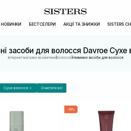
НОВИНКИ
БЕСТСЕЛЕРИ
АКЦІЇ ТА ЗНИЖКИ
SISTERS CH
і засоби для волосся Davroe Сухе
|
|
Інтернет магазин косметики
Волосся
Незмивні засоби для волосся
Сухе волосся
Очистити всі
-10%