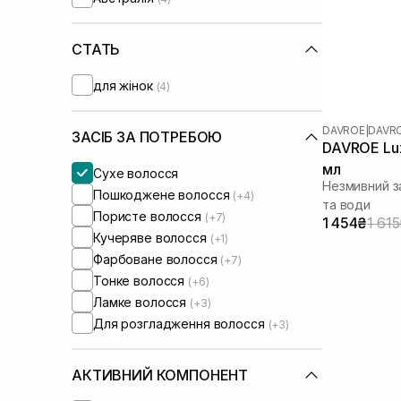
Tigi
(+2)
Tokio Inkarami
(+2)
Tsubaki
СТАТЬ
(+2)
Unove
(+4)
для жінок
(4)
Xuandi Si
(+2)
DAVROE
|
DAVR
ЗАСІБ ЗА ПОТРЕБОЮ
DAVROE Lux
мл
Сухе волосся
Незмивний за
Пошкоджене волосся
(+4)
та води
Пористе волосся
(+7)
1 454₴
1 61
Кучеряве волосся
(+1)
Фарбоване волосся
(+7)
Тонке волосся
(+6)
Ламке волосся
(+3)
Для розгладження волосся
(+3)
АКТИВНИЙ КОМПОНЕНТ