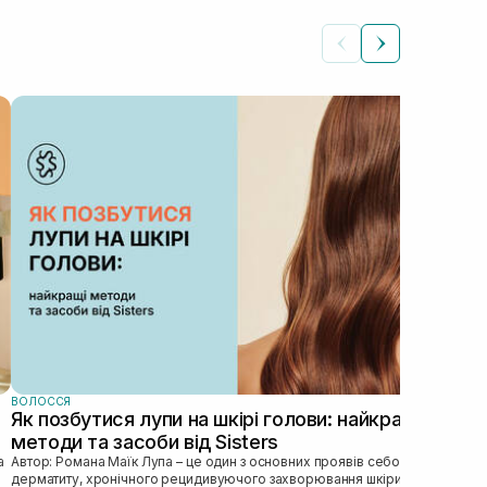
ВОЛ
Ма
ви
пр
Гла
пра
том
догл
ВОЛОССЯ
Як позбутися лупи на шкірі голови: найкращі
методи та засоби від Sisters
Автор: Романа Маїк Лупа – це один з основних проявів себорейного
дерматиту, хронічного рецидивуючого захворювання шкіри голови,