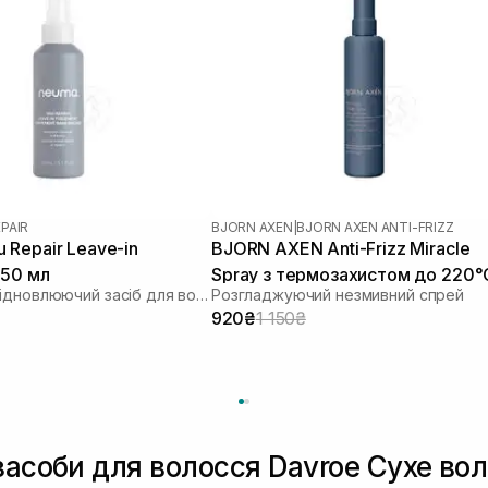
PAIR
BJORN AXEN
|
BJORN AXEN ANTI-FRIZZ
Repair Leave-in
BJORN AXEN Anti-Frizz Miracle
150 мл
Spray з термозахистом до 220°
Незмивний відновлюючий засіб для волосся
Розгладжуючий незмивний спрей
для всіх типів волосся 150 мл
920₴
1 150₴
засоби для волосся Davroe Сухе во