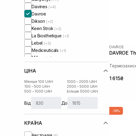
Davines
(+4)
Davroe
Dikson
(+2)
Keen Strok
(+2)
La Biosthetique
(+1)
Lebel
(+3)
DAVROE
Mediceuticals
(+1)
DAVROE Th
Milbon
(+1)
Mks-Eco
(+2)
Термозахисн
ЦІНА
Moremo
(+3)
1 615₴
Muran
(+3)
Менше 100 UAH
1000 – 2000 UAH
Neqi
100 – 500 UAH
2000 – 5000 UAH
(+6)
500 – 1000 UAH
Більше 5000 UAH
Neuma
(+4)
Newsha
(+3)
Від
До
Olaplex
(+3)
-10%
Oliere Paris
(+4)
КРАЇНА
Orising
(+3)
Rated Green
(+5)
Австралія
(4)