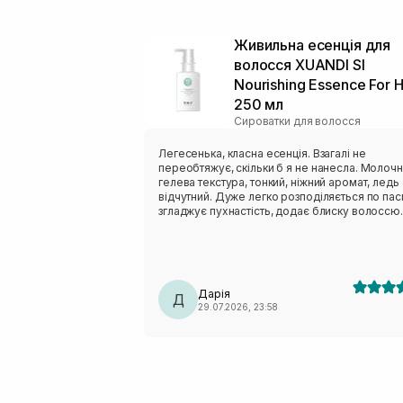
Живильна есенція для
волосся XUANDI SI
Nourishing Essence For H
250 мл
Сироватки для волосся
Легесенька, класна есенція. Взагалі не
переобтяжує, скільки б я не нанесла. Молочно-
гелева текстура, тонкий, ніжний аромат, ледь
відчутний. Дуже легко розподіляється по пасмах,
згладжує пухнастість, додає блиску волоссю.
Тестера вистачає на дуууууже довго, розхід
економний. Моє пористе, освітлене, пухнасте
волосся дуже радіє цьому засобу.
Дарія
Д
29.07.2026, 23:58