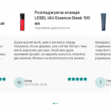
Розгладжуюча есенція
LEBEL IAU Essence Sleek 100
air
мл
Сироватки для волосся
Дуже крутий засіб, довго вагалась перед
Шикардос з
покупкою, бо не дешево, але і обʼєм 100 мл і така
гладеньке.
якість вартують цієї ціни. Засіб має дуже
чому його 
приємний аромат, не жирнить волосся, потрібно
напівпрозо
два натиски. Можна і на вологе волосся, можна і
рідненька,
після сушки. Поки, що найкраща есенція з усіх, що
виходить б
пробувала. Рекомендасьон!
Через це 
фарбоване
ніж мигдал
баночки, м
Юлія
Те
Ю
я сто відс
Т
28.07.2026, 09:18
28.