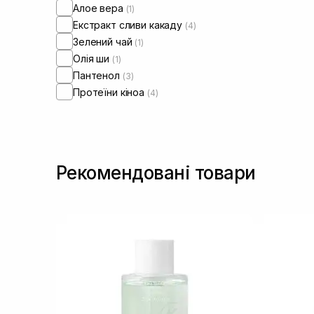
Алое вера
(1)
Екстракт сливи какаду
(4)
Зелений чай
(1)
Олія ши
(1)
Пантенол
(3)
Протеїни кіноа
(4)
Рекомендовані товари