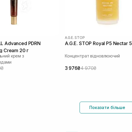
A.G.E. STOP
LL Advanced PDRN
A.G.E. STOP Royal P5 Nectar 
ng Cream 20 г
ьний крем з
Концентрат відновлюючий
идами
0₴
3 976₴
4 970₴
Показати більше