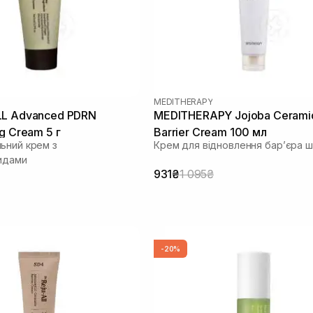
MEDITHERAPY
LL Advanced PDRN
MEDITHERAPY Jojoba Cerami
g Cream 5 г
Barrier Cream 100 мл
ьний крем з
Крем для відновлення барʼєра ш
идами
931₴
1 095₴
-20%