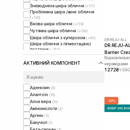
Зневоднена шкіра обличчя
(+117)
Проблемна шкіра /акне обличчя
(+135)
Вікова шкіра обличчя
(+174)
Чутлива шкіра обличчя
(+139)
Шкіра обличчя з куперозом
(+90)
DR.REJU-ALL
Шкіра обличчя з пігментацією/
DR.REJU-A
постакне
(+160)
Barrier Cr
Шкіра обличчя з розширеними
Відновлювал
порами
(+106)
АКТИВНИЙ КОМПОНЕНТ
керамідами
Шкіра обличчя з порушеним
1 272₴
1 59
барʼєром
Шкіра обличчя з порушеним
мікробіомом
(+76)
Аденозин
(6)
Жирна шкіра голови
(+9)
Алантоїн
(10)
Суха шкіра голови
(+12)
Алое вера
-20%
(10)
Чутлива шкіра голови
(+9)
Амінокислоти
(2)
ВИБІР ОКСАН
Проблемна шкіра голови
(+9)
Аргінін
Від випадіння та для стимуляції
(3)
росту волосся
(+9)
Бакучіол
(1)
Від лупи
(+3)
Бета-глюкан
(3)