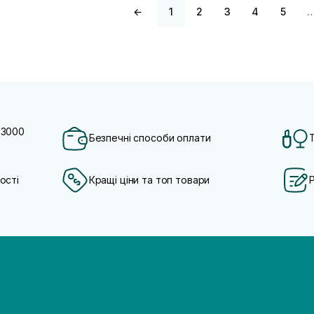
←
1
2
3
4
5
 3000
Безпечні способи оплати
ості
Кращі ціни та топ товари