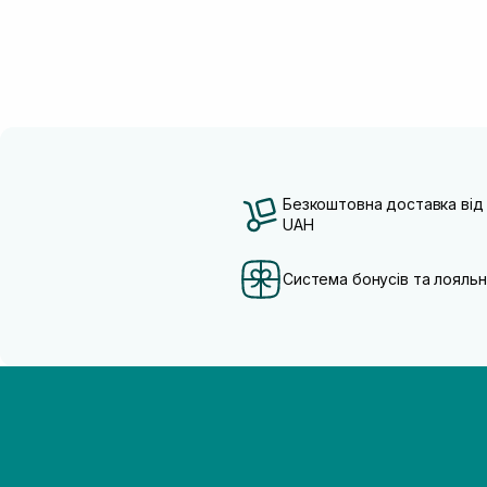
Екстракт м’яти
(1)
обличчя
(+4)
Екстракт полину
(6)
Для реконструції
(+6)
Екстракт портулаку
(4)
Проти набряків
(+2)
Екстракт рисових висівок
(6)
Від синців під очима
(+2)
Екстракт ромашки
(3)
Екстракт сливи какаду
(1)
Екстракт центелли азіатської
(12)
Ектоїн
(3)
Безкоштовна доставка від
Зелений чай
(3)
UAH
Кераміди
(20)
Колаген
(5)
Система бонусів та лояльн
Лактобіонова кислота
(1)
Лізат біфідобактерій
(8)
Лінолева кислота
(1)
Мадекасосид
(5)
Ніацинамід
(31)
Оксид цинку
(2)
Оливкова олія
(4)
Олія аргани
(1)