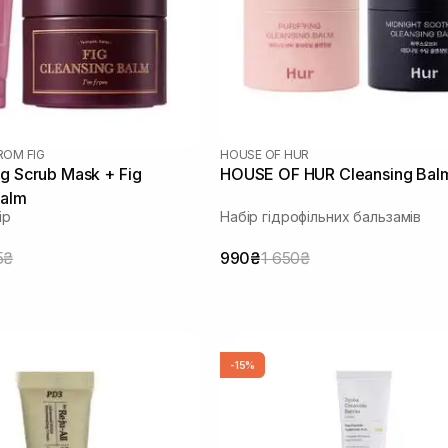
FROM FIG
HOUSE OF HUR
g Scrub Mask + Fig
HOUSE OF HUR Cleansing Bal
Balm
ір
Набір гідрофільних бальзамів
5₴
990₴
1 650₴
-15%