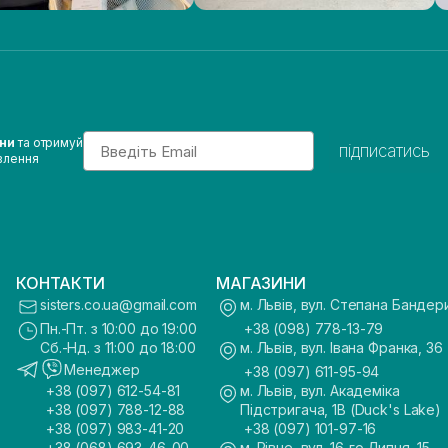
Email
ини
та отримуй
підписатись
влення
КОНТАКТИ
МАГАЗИНИ
sisters.co.ua@gmail.com
м. Львів, вул. Степана Бандер
Пн.-Пт. з 10:00 до 19:00
+38 (098) 778-13-79
Сб.-Нд. з 11:00 до 18:00
м. Львів, вул. Івана Франка, 36
Менеджер
+38 (097) 611-95-94
+38 (097) 612-54-81
м. Львів, вул. Академіка
+38 (097) 788-12-88
Підстригача, 1В (Duck's Lake)
+38 (097) 983-41-20
+38 (097) 101-97-16
+38 (068) 693-46-00
м. Рівне, вул. 16-го Липня, 15