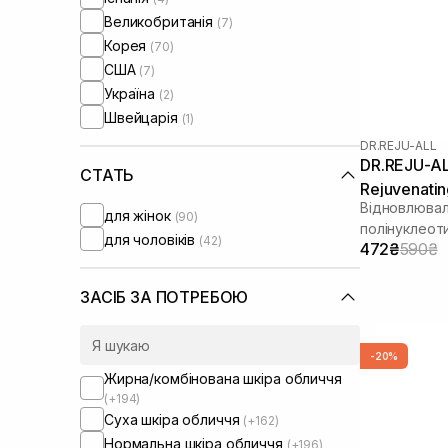
Question and Answer
(3)
Великобританія
(7)
Real Barrier
(7)
Корея
(70)
Sachi Skin
(1)
США
(7)
Skin1004
(1)
Україна
(2)
Sorted Skin
(1)
Швейцарія
(1)
Theramid
(1)
DR.REJU-ALL
Transparent-Lab
(3)
DR.REJU-A
WhoCares
СТАТЬ
(2)
Rejuvenatin
Відновлювал
для жінок
(90)
полінуклеот
для чоловіків
(42)
472₴
590₴
ЗАСІБ ЗА ПОТРЕБОЮ
-20%
Жирна/комбінована шкіра обличчя
(+194)
Суха шкіра обличчя
(+162)
Нормальна шкіра обличчя
(+196)