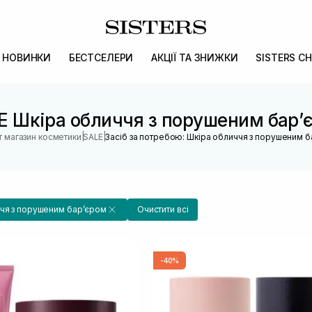
НОВИНКИ
БЕСТСЕЛЕРИ
АКЦІЇ ТА ЗНИЖКИ
SISTERS CH
E Шкіра обличчя з порушеним барʼ
|
|
т магазин косметики
SALE
Засіб за потребою: Шкіра обличчя з порушеним 
чя з порушеним барʼєром
Очистити всі
-40%