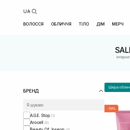
UA
ВОЛОССЯ
ОБЛИЧЧЯ
ТІЛО
ДІМ
МЕРЧ
SAL
Інтерне
Шкіра облич
БРЕНД
-30%
A.G.E. Stop
(1)
Arocell
(5)
Beauty Of Joseon
(4)