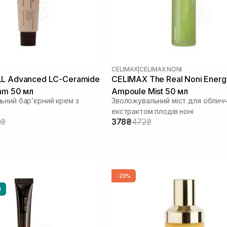
CELIMAX
|
CELIMAX NONI
LL Advanced LC-Ceramide
CELIMAX The Real Noni Energ
eam 50 мл
Ampoule Mist 50 мл
ьний бар’єрний крем з
Зволожувальний міст для обличч
екстрактом плодів ноні
0₴
378₴
472₴
-20%
И