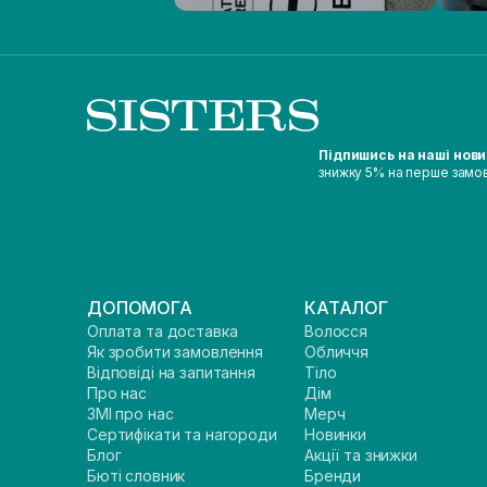
Токоферол
(6)
Трипептид міді
(1)
Фітостероли
(3)
Цинк
(1)
MLE
(3)
Підпишись на наші нов
знижку 5% на перше замо
ДОПОМОГА
КАТАЛОГ
Оплата та доставка
Волосся
Як зробити замовлення
Обличчя
Відповіді на запитання
Тіло
Про нас
Дім
ЗМІ про нас
Мерч
Сертифікати та нагороди
Новинки
Блог
Акції та знижки
Бюті словник
Бренди