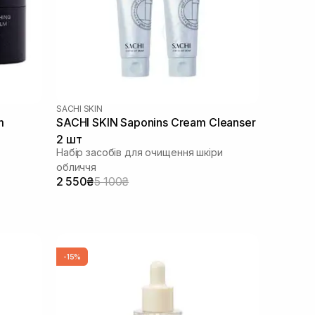
SACHI SKIN
m
SACHI SKIN Saponins Cream Cleanser
2 шт
Набір засобів для очищення шкіри
обличчя
2 550₴
5 100₴
-15%