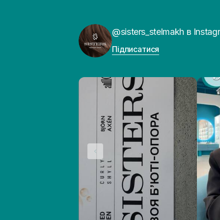
Олія виноградних кісточок
(7)
Олія жожоба
(5)
Олія макадамії
@sisters_stelmakh в Instag
(3)
Олія мигдалю
(2)
Підписатися
Олія сої
(4)
Олія соняшнику
(6)
Олія цитрусових
(2)
Олія ши
(6)
Папаїн
(1)
Пантенол
(22)
Пептиди
(10)
Полінуклеотиди
(5)
Пребіотики
(2)
Пробіотики
(5)
Ретиніл пальмітат
(2)
Ресвератрол
(1)
Розмарин
(4)
Сечовина
(2)
Сквалан
(13)