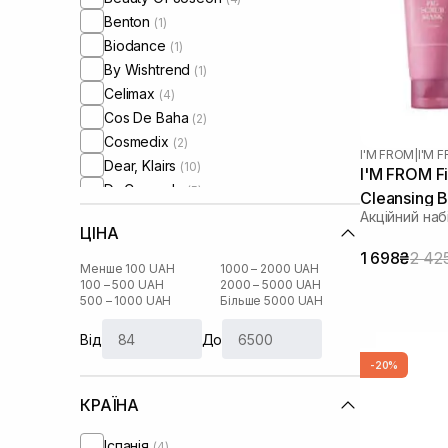
Benton
(1)
Biodance
(1)
By Wishtrend
(1)
Celimax
(4)
Cos De Baha
(2)
Cosmedix
(2)
I'M FROM
|
I'M 
Dear, Klairs
(10)
I'M FROM Fi
Dr. Ceuracle
(5)
Cleansing 
Dr.Reju-All
(3)
Акційний наб
ЦІНА
Heveblue
(1)
1 698₴
2 42
House of Hur
(1)
Менше 100 UAH
1000 – 2000 UAH
I'm From
100 – 500 UAH
2000 – 5000 UAH
(14)
500 – 1000 UAH
Більше 5000 UAH
Image Skincare
(5)
Manyo Factory
(6)
Від
До
Medicube
(2)
-20%
Medik8
(2)
КРАЇНА
Meditherapy
(1)
Needly
(2)
Іспанія
(4)