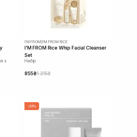
I'M FROM
|
I'M FROM RICE
y
I'M FROM Rice Whip Facial Cleanser
Set
я з
Набір
855₴
1 315₴
-20%