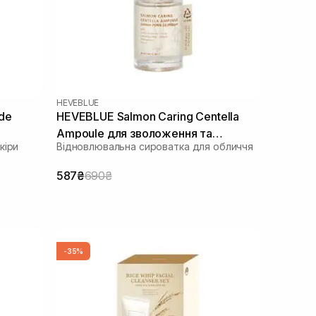
HEVEBLUE
de
HEVEBLUE Salmon Caring Centella
Ampoule для зволоження та
кіри
Відновлювальна сироватка для обличчя
зміцнення бар'єру 30 мл
587₴
690₴
-35%