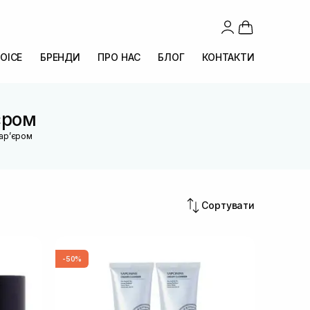
OICE
БРЕНДИ
ПРО НАС
БЛОГ
КОНТАКТИ
єром
барʼєром
Сортувати
-50%