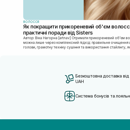
ВОЛОССЯ
Як покращити прикореневий об'єм волосс
практичні поради від Sisters
Автор: Віка Нагорна [artnav] Отримати прикореневий об’єм волосся
можна лише через комплексний підхід: правильне очищення 
голови, грамотну техніку сушіння та використання стайлінгу, яки
Безкоштовна доставка від
UAH
Система бонусів та лояльн