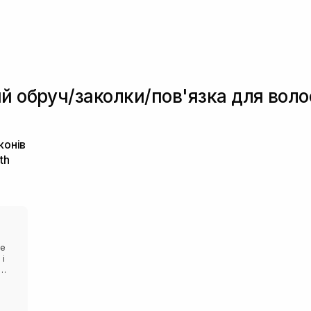
й обруч/заколки/пов'язка для воло
конів
th
це
 і
ю на
ись