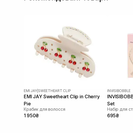
EMI JAY
|
SWEETHEART CLIP
INVISIBOBBLE
EMI JAY Sweetheart Clip in Cherry
INVISIBOBBL
Pie
Set
Крабик для волосся
Набір для с
1 950₴
695₴