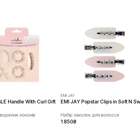
EMI JAY
E Handle With Curl Gift
EMI JAY Popstar Clips in Soft N S
творення локонів
Набір заколок для волосся
1 850₴