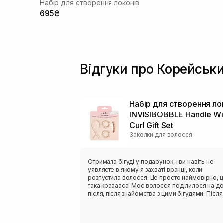
Набір для створення локонів
695₴
Відгуки про Корейськи
Набір для створення ло
INVISIBOBBLE Handle Wi
Curl Gift Set
Заколки для волосся
Отримала бігуді у подарунок, і ви навіть не
уявляєте в якому я захваті вранці, коли
розпустила волосся. Це просто наймовірно, 
така крааааса! Моє волосся поділилося на до
після, після знайомства з цими бігудями. Після
шампуню не наносила інші змивні та незмивні
засоби, щоб не переобтяжити волосся. Робл
трохи змочене волосся на ніч) Кучері тримал