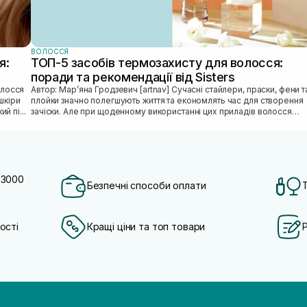
ВОЛОССЯ
я:
ТОП-5 засобів термозахисту для волосся:
поради та рекомендації від Sisters
Автор: Марʼяна Гродзевич [artnav] Сучасні стайлери, праски, фени та
шкіри
плойки значно полегшують життя та економлять час для створення
й пі...
зачіски. Але при щоденному використанні цих приладів волосся
може...
 3000
Безпечні способи оплати
ості
Кращі ціни та топ товари