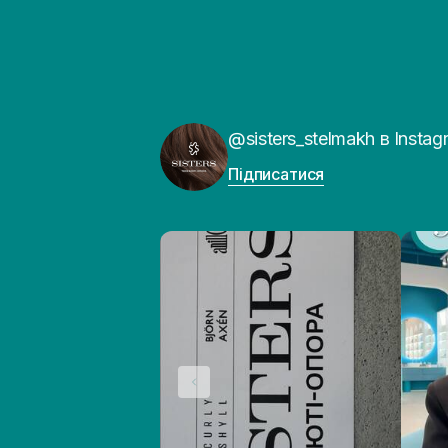
@sisters_stelmakh в Instag
Підписатися