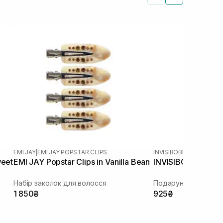
EMI JAY
|
EMI JAY POPSTAR CLIPS
INVISIBOBBLE
weet
EMI JAY Popstar Clips in Vanilla Bean
INVISIBOBBLE Gift 
Набір заколок для волосся
1 850₴
925₴