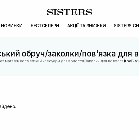
НОВИНКИ
БЕСТСЕЛЕРИ
АКЦІЇ ТА ЗНИЖКИ
SISTERS CH
ький обруч/заколки/пов'язка для 
|
|
|
нет магазин косметики
Аксесуари для волосся
Заколки для волосся
Країна:
найдено.