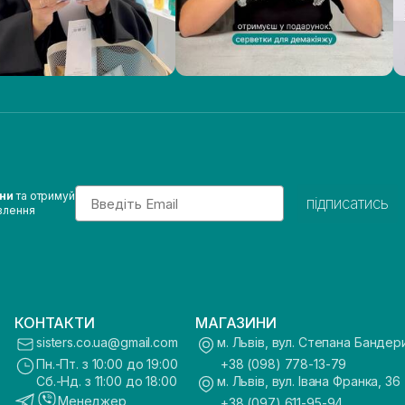
Email
ини
та отримуй
підписатись
влення
КОНТАКТИ
МАГАЗИНИ
sisters.co.ua@gmail.com
м. Львів, вул. Степана Бандер
Пн.-Пт. з 10:00 до 19:00
+38 (098) 778-13-79
Сб.-Нд. з 11:00 до 18:00
м. Львів, вул. Івана Франка, 36
Менеджер
+38 (097) 611-95-94