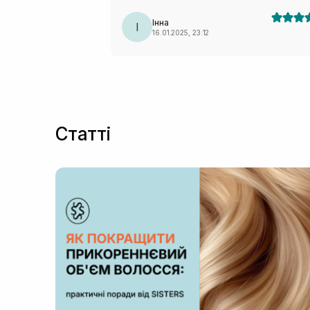
цілий день і отримала море компліментів! Ду
крутий і якісний продукт!
Інна
І
16.01.2025, 23:12
Статті