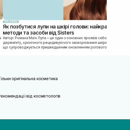
ВОЛОССЯ
Як позбутися лупи на шкірі голови: найкращі
методи та засоби від Sisters
Автор: Романа Маїк Лупа – це один з основних проявів себорейного
дерматиту, хронічного рецидивуючого захворювання шкіри голови,
що супроводжується пришвидшеним оновленням рогового
епітелію, порушен...
Тільки оригінальна косметика
Рекомендації від косметологів