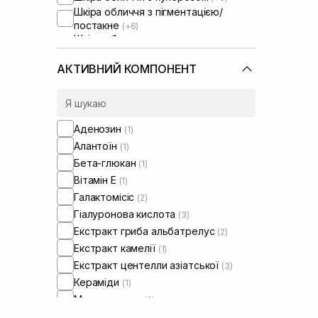
Шкіра обличчя з пігментацією/
постакне
(+6)
Шкіра обличчя з розширеними
порами
(+5)
Шкіра обличчя з порушеним
АКТИВНИЙ КОМПОНЕНТ
барʼєром
Шкіра обличчя з порушеним
мікробіомом
(+6)
Аденозин
(1)
Алантоїн
(1)
Бета-глюкан
(1)
Вітамін Е
(1)
Галактомісіс
(2)
Гіалуронова кислота
(3)
Екстракт гриба альбатрелус
(2)
Екстракт камелії
(1)
Екстракт центелли азіатської
(3)
Кераміди
(1)
Мадекасосид
(2)
Ніацинамід
(2)