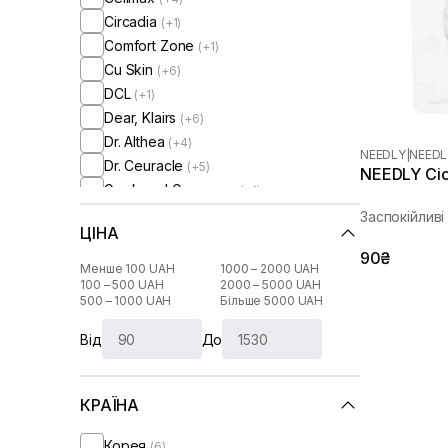
Circadia
(+1)
Comfort Zone
(+1)
Cu Skin
(+6)
DCL
(+1)
Dear, Klairs
(+6)
Dr. Althea
(+4)
NEEDLY
|
NEEDL
Dr. Ceuracle
(+5)
NEEDLY Cica
Geek and Gorgeous
(+1)
Hugs
(+2)
Заспокійлив
ЦІНА
I'm From
(+11)
90₴
Lalarecipe
(+2)
Менше 100 UAH
1000 – 2000 UAH
Manyo Factory
100 – 500 UAH
2000 – 5000 UAH
(+8)
500 – 1000 UAH
Більше 5000 UAH
Medik8
(+1)
Needly
Від
До
Question and Answer
(+1)
Real Barrier
(+1)
КРАЇНА
Rosy Drop
(+1)
Round Lab
(+1)
Корея
(6)