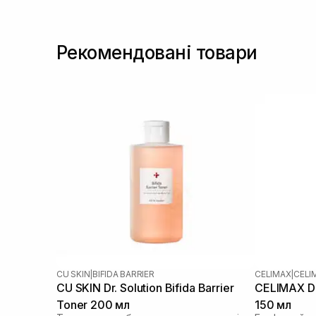
Олія авокадо
(1)
Олія макадамії
(1)
Рекомендовані товари
Пантенол
(5)
Розмарин
(1)
Сквалан
(1)
CU SKIN
|
BIFIDA BARRIER
CELIMAX
|
CELI
CU SKIN Dr. Solution Bifida Barrier
CELIMAX Du
Toner 200 мл
150 мл