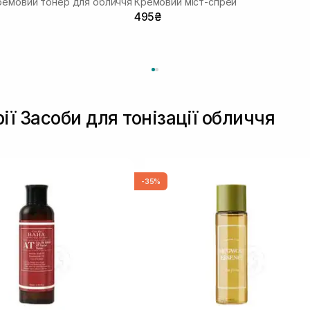
ремовий тонер для обличчя
Кремовий міст-спрей
495₴
ії Засоби для тонізації обличчя
-35%