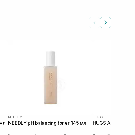
NEEDLY
HUGS
 мл
NEEDLY pH balancing toner 145 мл
HUGS Annona Calm