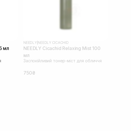
NEEDLY
|
NEEDLY CICACHID
5 мл
NEEDLY Cicachid Relaxing Mist 100
мл
я
Заспокійливий тонер-міст для обличчя
750₴