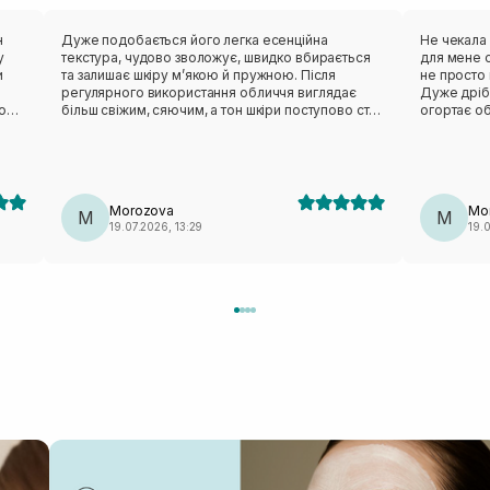
н
Дуже подобається його легка есенційна
Не чекала 
у
текстура, чудово зволожує, швидко вбирається
для мене о
и
та залишає шкіру м’якою й пружною. Після
не просто 
регулярного використання обличчя виглядає
Дуже дріб
о
більш свіжим, сяючим, а тон шкіри поступово стає
огортає о
хи
рівнішим.
відчуття с
виглядає 
природне 
подобаєть
після вмив
Morozova
Mo
M
освіжити о
M
19.07.2026, 13:29
19.