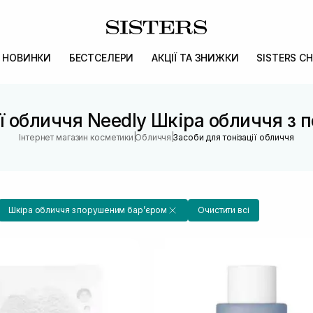
НОВИНКИ
БЕСТСЕЛЕРИ
АКЦІЇ ТА ЗНИЖКИ
SISTERS CH
ії обличчя Needly Шкіра обличчя з
|
|
Інтернет магазин косметики
Обличчя
Засоби для тонізації обличчя
Шкіра обличчя з порушеним барʼєром
Очистити всі