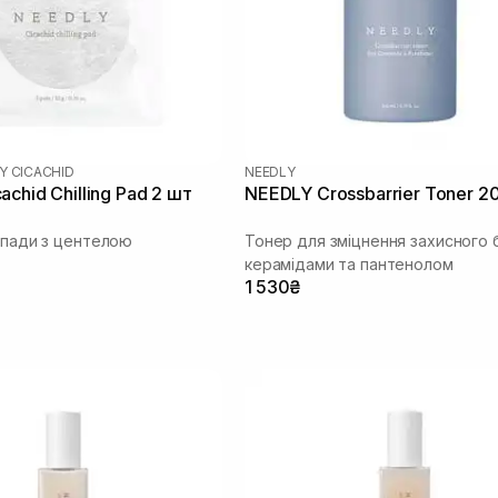
Y CICACHID
NEEDLY
chid Chilling Pad 2 шт
NEEDLY Crossbarrier Toner 2
і пади з центелою
Тонер для зміцнення захисного 
керамідами та пантенолом
1 530₴