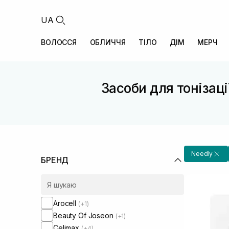
UA
ВОЛОССЯ
ОБЛИЧЧЯ
ТІЛО
ДІМ
МЕРЧ
Засоби для тонізац
Needly
БРЕНД
Arocell
(+1)
Beauty Of Joseon
(+1)
Celimax
(+4)