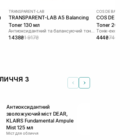
TRANSPARENT-LAB
COS DE BAHA
л
TRANSPARENT-LAB A5 Balancing
COS DE BAHA AHA 
Toner 130 мл
Toner 200 мл
Антиоксидантний та балансуючий тонер
Тонік-ексфоліант з 
1 438₴
1 917₴
444₴
740₴
бличчя з
Антиоксидантний
Освіжаючий 
зволожуючий міст DEAR,
нормальної і
KLAIRS Fundamental Ampule
Skin Freshen
Тонери та тонік
Mist 125 мл
Міст для обличчя