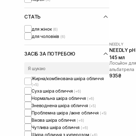
Skin1004
(+1)
Transparent-Lab
(+1)
UIQ
СТАТЬ
(+2)
Usolab
(+3)
для жінок
(6)
для чоловіків
(6)
NEEDLY
NEEDLY pH 
ЗАСІБ ЗА ПОТРЕБОЮ
145 мл
Лосьйон для
альбатрела
935₴
Жирна/комбінована шкіра обличчя
(+5)
Суха шкіра обличчя
(+6)
Нормальна шкіра обличчя
(+6)
Зневоднена шкіра обличчя
(+5)
Проблемна шкіра /акне обличчя
(+5)
Вікова шкіра обличчя
(+6)
Чутлива шкіра обличчя
(+6)
Шкіра обличчя з куперозом
(+6)