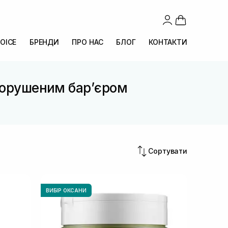
OICE
БРЕНДИ
ПРО НАС
БЛОГ
КОНТАКТИ
 порушеним барʼєром
Сортувати
ВИБІР ОКСАНИ