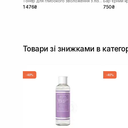
Тонер для глибокого зволоження з лізатом біфідобактерій 85%
Бар'єрний к
1 476₴
750₴
Товари зі знижками в категор
-40%
-40%