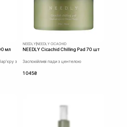
NEEDLY
|
NEEDLY CICACHID
00 мл
NEEDLY Cicachid Chilling Pad 70 шт
бар’єру з
Заспокійливі пади з центелою
1 045₴