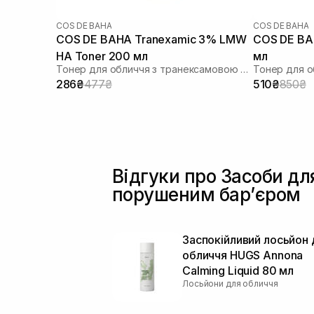
COS DE BAHA
COS DE BAHA
COS DE BAHA Tranexamic 3% LMW
COS DE BAH
HA Toner 200 мл
мл
Тонер для обличчя з транексамовою кислотою
286₴
477₴
510₴
850₴
Відгуки про Засоби дл
порушеним барʼєром
Заспокійливий лосьйон 
обличчя HUGS Annona
Calming Liquid 80 мл
Лосьйони для обличчя