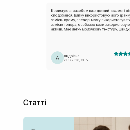
Користуюся засобом вже деякий час, мені ві
сподобався. Влітку використовую його зранк
замість крему, ввечері можу використовуват
замість тонера, особливо коли використовую
активи. Має легку молочкову текстуру, швидк
вбирається і не залишає липкості. Аромат тро
незвичний - нагадує суміш трав:)
Андріяна
А
21.07.2026, 13:55
Статті