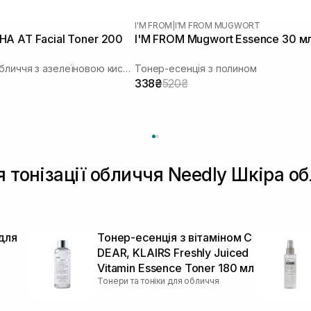
I'M FROM
|
I'M FROM MUGWORT
A AT Facial Toner 200
I'M FROM Mugwort Essence 30 м
Тонер для обличчя з азелеїновою кислотою
Тонер-есенція з полином
338₴
520₴
я тонізації обличчя Needly Шкіра о
для
Тонер-есенція з вітаміном C
DEAR, KLAIRS Freshly Juiced
Vitamin Essence Toner 180 мл
Тонери та тоніки для обличчя