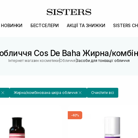
НОВИНКИ
БЕСТСЕЛЕРИ
АКЦІЇ ТА ЗНИЖКИ
SISTERS CH
ї обличчя Cos De Baha Жирна/комбі
|
|
Інтернет магазин косметики
Обличчя
Засоби для тонізації обличчя
a
Жирна/комбінована шкіра обличчя
Очистити всі
-40%