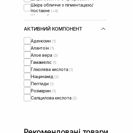
Шкіра обличчя з пігментацією/
постакне
(+4)
Шкіра обличчя з розширеними
порами
(+3)
АКТИВНИЙ КОМПОНЕНТ
Аденозин
(1)
Алантоїн
(1)
Алое вера
(3)
Гамамеліс
(1)
Гліколева кислота
(1)
Ніацинамід
(2)
Пептиди
(1)
Розмарин
(1)
Саліцилова кислота
(2)
Рекомендовані товари