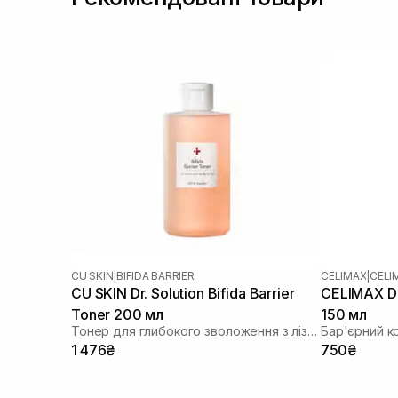
CU SKIN
|
BIFIDA BARRIER
CELIMAX
|
CELI
CU SKIN Dr. Solution Bifida Barrier
CELIMAX Du
Toner 200 мл
150 мл
Тонер для глибокого зволоження з лізатом біфідобактерій 85%
Бар'єрний к
1 476₴
750₴