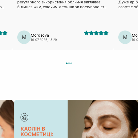
регулярного використання обличчя виглядає
Дуже дріб
о
більш свіжим, сяючим, а тон шкіри поступово стає
огортає о
хи
рівнішим.
відчуття с
виглядає 
природне 
подобаєть
після вмив
Morozova
Mo
M
освіжити о
M
19.07.2026, 13:29
19.