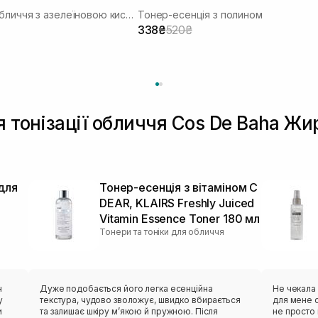
Тонер для обличчя з азелеїновою кислотою
Тонер-есенція з полином
338₴
520₴
я тонізації обличчя Cos De Baha Ж
для
Тонер-есенція з вітаміном C
DEAR, KLAIRS Freshly Juiced
Vitamin Essence Toner 180 мл
Тонери та тоніки для обличчя
н
Дуже подобається його легка есенційна
Не чекала 
у
текстура, чудово зволожує, швидко вбирається
для мене о
и
та залишає шкіру м’якою й пружною. Після
не просто 