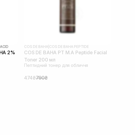
 ACID
COS DE BAHA
|
COS DE BAHA PEPTIDE
BHA 2%
COS DE BAHA PT M.A Peptide Facial
Toner 200 мл
Пептидний тонер для обличчя
474₴
790₴