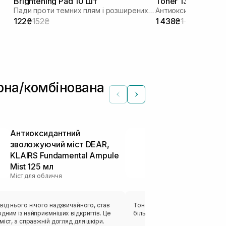
Brightening Pad 10 шт
Toner 130 мл
Пади проти темних плям і розширених пор
122₴
152₴
1 438₴
1 917₴
ирна/комбінована
Антиоксидантний
Освіжаючий 
зволожуючий міст DEAR,
нормальної і
KLAIRS Fundamental Ampule
Skin Freshen
Тонери та тонік
Mist 125 мл
Міст для обличчя
від нього нічого надзвичайного, став
Тонер просто базовий чекала 
дним із найприємніших відкриттів. Це
більшого, чи буду його повтор
міст, а справжній догляд для шкіри.