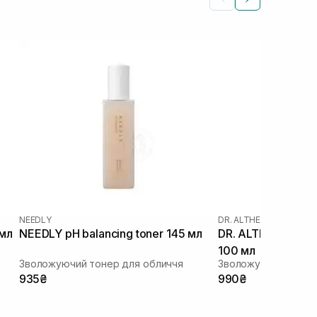
NEEDLY
DR. ALTHEA
|
DR. ALTHEA
 мл
NEEDLY pH balancing toner 145 мл
DR. ALTHEA 345 Re
100 мл
Зволожуючий тонер для обличчя
935₴
990₴