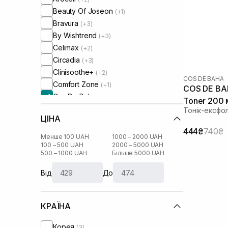
Beauty Of Joseon
(+1)
Bravura
(+3)
By Wishtrend
(+3)
Celimax
(+2)
Circadia
(+3)
Clinisoothe+
(+2)
COS DE BAHA
Comfort Zone
(+1)
COS DE BAH
Cos De Baha
Toner 200 
Cosmedix
(+1)
Тонік-ексфол
ЦІНА
Cu Skin
(+6)
444₴
740₴
DCL
(+1)
Менше 100 UAH
1000 – 2000 UAH
DMK
100 – 500 UAH
2000 – 5000 UAH
(+4)
500 – 1000 UAH
Більше 5000 UAH
Dear, Klairs
(+9)
Dr. Althea
(+2)
Від
До
Dr. Ceuracle
(+8)
Geek and Gorgeous
(+4)
КРАЇНА
HydroPeptide
(+4)
I'm From
(+14)
Корея
(3)