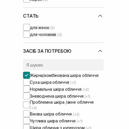
IS Clinical
(+1)
Instytutum
(+5)
Lalarecipe
СТАТЬ
(+5)
Manyo Factory
(+9)
для жінок
(3)
Medicube
(+1)
для чоловіків
(3)
Medik8
(+5)
Needly
(+5)
Numbuzin
(+1)
ЗАСІБ ЗА ПОТРЕБОЮ
Purito
(+1)
Question and Answer
(+1)
Real Barrier
(+1)
Жирна/комбінована шкіра обличчя
Rejuran
(+1)
Суха шкіра обличчя
(+1)
Rosy Drop
(+1)
Нормальна шкіра обличчя
(+2)
Round Lab
(+2)
Зневоднена шкіра обличчя
(+1)
Skin1004
(+3)
Проблемна шкіра /акне обличчя
Transparent-Lab
(+3)
(+4)
UIQ
(+4)
Вікова шкіра обличчя
(+2)
Usolab
(+4)
Чутлива шкіра обличчя
(+1)
VT Cosmetics
(+1)
Шкіра обличчя з куперозом
(+1)