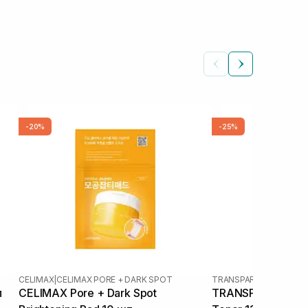
-20%
-25%
CELIMAX
|
CELIMAX PORE + DARK SPOT
TRANSPARENT-LAB
л
CELIMAX Pore + Dark Spot
TRANSPARENT-LAB