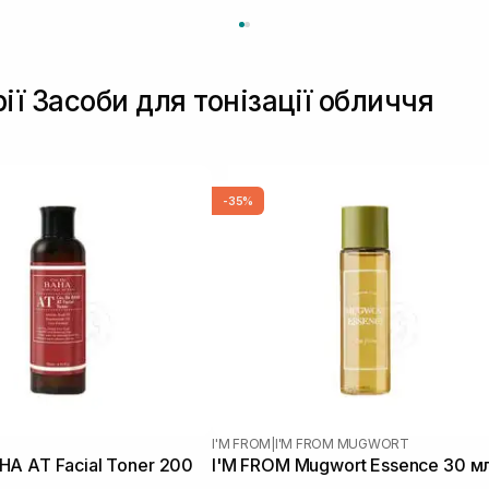
ії Засоби для тонізації обличчя
-35%
I'M FROM
|
I'M FROM MUGWORT
A AT Facial Toner 200
I'M FROM Mugwort Essence 30 м