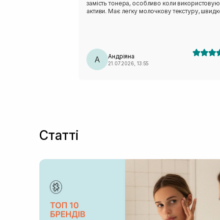
замість тонера, особливо коли використовую
активи. Має легку молочкову текстуру, швидк
вбирається і не залишає липкості. Аромат тро
незвичний - нагадує суміш трав:)
Андріяна
А
21.07.2026, 13:55
Статті