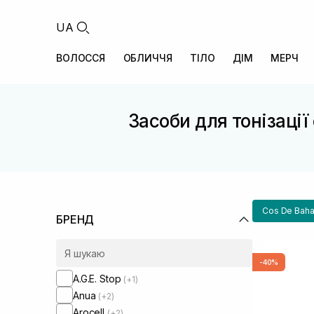
UA
ВОЛОССЯ
ОБЛИЧЧЯ
ТІЛО
ДІМ
МЕРЧ
Засоби для тонізаці
Cos De Bah
БРЕНД
-40%
A.G.E. Stop
(+1)
Anua
(+2)
Arocell
(+2)