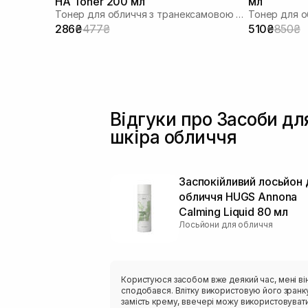
HA Toner 200 мл
мл
Тонер для обличчя з транексамовою кислотою
286₴
477₴
510₴
850₴
Відгуки про Засоби дл
шкіра обличчя
Заспокійливий лосьйон 
обличчя HUGS Annona
Calming Liquid 80 мл
Лосьйони для обличчя
Користуюся засобом вже деякий час, мені ві
сподобався. Влітку використовую його зранк
замість крему, ввечері можу використовуват