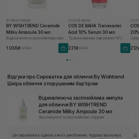
BY WISHTREND
COS DE BAHA
COS 
BY WISHTREND Ceramide
COS DE BAHA Tranexamic
COS
Milky Ampoule 30 мл
Acid 10% Serum 30 мл
20%
Відновлююча заспокійлива ампула для обличчя
Транексамова сироватка 10%
Серу
1 036₴
221₴
212
1 295₴
369₴
Відгуки про Сироватки для обличчя By Wishtrend
Шкіра обличчя з порушеним барʼєром
Відновлююча заспокійлива ампула
для обличчя BY WISHTREND
Ceramide Milky Ampoule 30 мл
Зволожуючі та заспокійливі серуми
Ця сироватка є одною з моїх улюблених. Чудово зволожує
Це