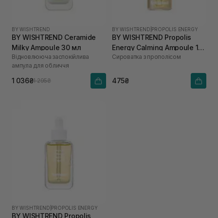
BY WISHTREND
BY WISHTREND
|
PROPOLIS ENERGY
BY WISHTREND Ceramide
BY WISHTREND Propolis
Milky Ampoule 30 мл
Energy Calming Ampoule 10
Відновлююча заспокійлива
Сироватка з прополісом
мл
ампула для обличчя
1 036₴
475₴
1 295₴
BY WISHTREND
|
PROPOLIS ENERGY
BY WISHTREND Propolis