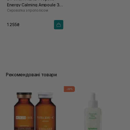
Energy Calming Ampoule 30
Сироватка з прополісом
мл
1 255₴
Рекомендовані товари
-20%