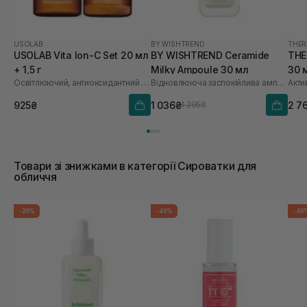
USOLAB
BY WISHTREND
THER
USOLAB Vita Ion-C Set 20 мл
BY WISHTREND Ceramide
THE
+ 1,5 г
Milky Ampoule 30 мл
30 
Освітлюючий, антиоксидантний та омолоджуючий набір
Відновлююча заспокійлива ампула для обличчя
925₴
1 036₴
2 7
1 295₴
Товари зі знижками в категорії Сироватки для
обличчя
-20%
-40%
-40