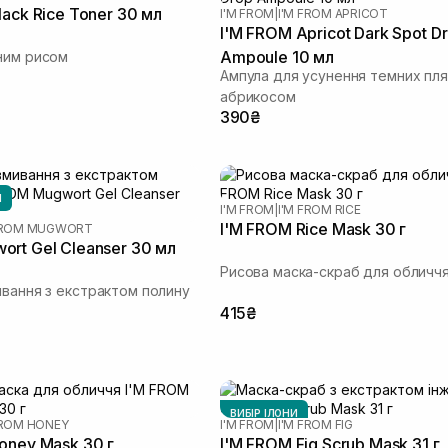
lack Rice Toner 30 мл
I'M FROM
|
I'M FROM APRICOT
I'M FROM Apricot Dark Spot D
Ampoule 10 мл
ним рисом
Ампула для усунення темних пля
абрикосом
390₴
И
I'M FROM
|
I'M FROM RICE
I'M FROM Rice Mask 30 г
 FROM MUGWORT
rt Gel Cleanser 30 мл
Рисова маска-скраб для обличч
ивання з екстрактом полину
415₴
ВИБІР ІЛОНИ
FROM HONEY
I'M FROM
|
I'M FROM FIG
oney Mask 30 г
I'M FROM Fig Scrub Mask 31 г