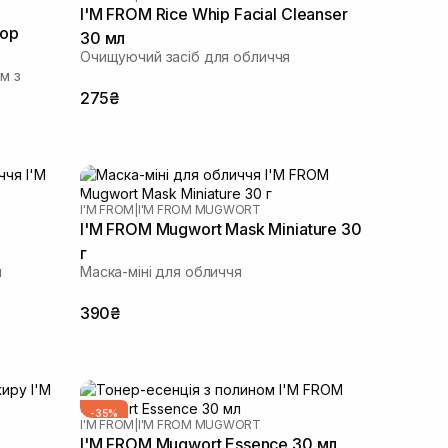
I'M FROM Rice Whip Facial Cleanser
rop
30 мл
Очищуючий засіб для обличчя
м з
275₴
I'M FROM
|
I'M FROM MUGWORT
I'M FROM Mugwort Mask Miniature 30
г
я
Маска-міні для обличчя
390₴
-35%
I'M FROM
|
I'M FROM MUGWORT
ВИБІР ОКСАНИ
I'M FROM Mugwort Essence 30 мл