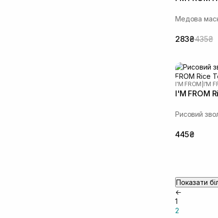
Медова маск
283₴
435₴
I'M FROM
|
I'M 
I'M FROM R
Рисовий зв
445₴
Показати бі
←
1
2