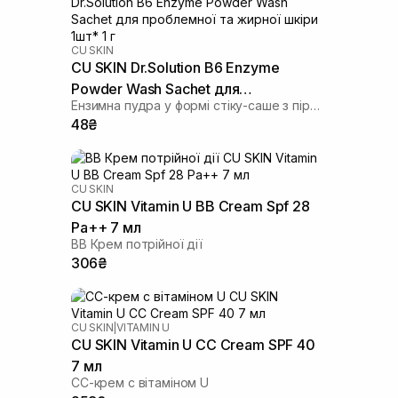
CU SKIN
CU SKIN Dr.Solution B6 Enzyme
Powder Wash Sachet для
Ензимна пудра у формі стіку-саше з піридоксином та каламіном
проблемної та жирної шкіри 1шт* 1
48₴
г
CU SKIN
CU SKIN Vitamin U BB Cream Spf 28
Pa++ 7 мл
BB Крем потрійної дії
306₴
CU SKIN
|
VITAMIN U
CU SKIN Vitamin U CC Cream SPF 40
7 мл
СС-крем с вітаміном U