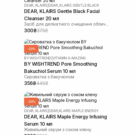
DEAR, KLAIRS
|
DEAR, KLAIRS GENTLE BLACK
DEAR, KLAIRS Gentle Black Facial
Cleanser 20 мл
Засіб для делікатного очищення обличчя
300₴
375₴
-20%
BY WISHTREND
|
VITAMIN A-MAZING
BY WISHTREND Pore Smoothing
Bakuchiol Serum 10 мл
Сироватка з бакучіолом
356₴
445₴
-20%
DEAR, KLAIRS
|
DEAR,KLAIRS MAPLE ENERGY
DEAR, KLAIRS Maple Energy Infusing
Serum 10 мл
Живильний серум з соком клену