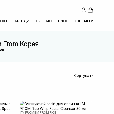
OICE
БРЕНДИ
ПРО НАС
БЛОГ
КОНТАКТИ
m From Корея
ччя
Сортувати
I'M FROM
|
I'M FROM RICE