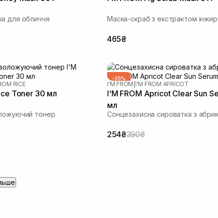
а для обличчя
Маска-скраб з екстрактом інжир
465₴
-35%
FROM RICE
I'M FROM
|
I'M FROM APRICOT
ice Toner 30 мл
I'M FROM Apricot Clear Sun S
мл
оложуючий тонер
Сонцезахисна сироватка з абри
254₴
390₴
льше