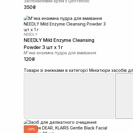
Заспокійливий крем з центелою
350₴
NEEDLY
NEEDLY Mild Enzyme Cleansing
Powder 3 шт х 1 г
М'яка ензимна пудра для вмивання
120₴
Товари зі знижками в категорії Мініатюри засобів д
-20%