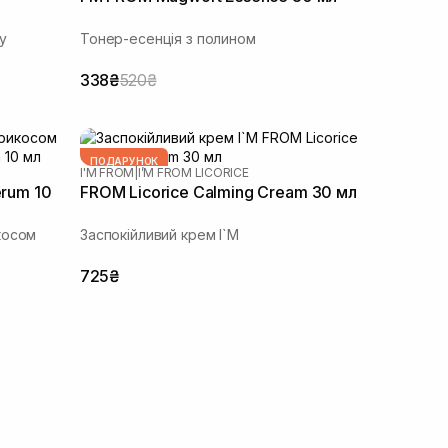
у
Тонер-есенція з полином
338₴
520₴
ПОДАРУНОК
I'M FROM
|
I’M FROM LICORICE
erum 10
FROM Licorice Calming Cream 30 мл
косом
Заспокійливий крем I`M
725₴