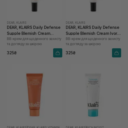
DEAR, KLAIRS
DEAR, KLAIRS
DEAR, KLAIRS Daily Defense
DEAR, KLAIRS Daily Defense
Supple Blemish Cream
Supple Blemish Cream Ivory
BB-крем для щоденного захисту
BB-крем для щоденного захисту
Natural Beige 10 г
Beige 10 г
та догляду за шкірою
та догляду за шкірою
325₴
325₴
DEAR, KLAIRS
|
DEAR, KLAIRS VITAMIN
DEAR, KLAIRS
|
RICH MOIST