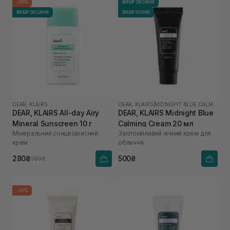
-20%
ВИБІР ОКСАНИ
ВИБІР ОКСАНИ
ВИБІР ІЛОНИ
DEAR, KLAIRS
DEAR, KLAIRS
|
MIDNIGHT BLUE CALMING
DEAR, KLAIRS All-day Airy
DEAR, KLAIRS Midnight Blue
Mineral Sunscreen 10 г
Calming Cream 20 мл
Мінеральний сонцезахисний
Заспокійливий нічний крем для
крем
обличчя
280₴
500₴
350₴
-20%