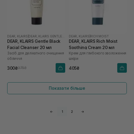
DEAR, KLAIRS
|
DEAR, KLAIRS GENTLE BLACK
DEAR, KLAIRS
|
RICH MOIST
DEAR, KLAIRS Gentle Black
DEAR, KLAIRS Rich Moist
Facial Cleanser 20 мл
Soothing Cream 20 мл
Засіб для делікатного очищення
Крем для глибокого зволоження
обличчя
шкіри
300₴
405₴
375₴
Показати більше
←
1
2
→