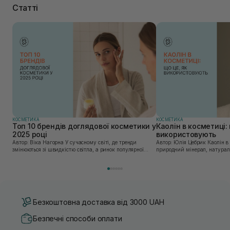
Статті
КОСМЕТИКА
КОСМЕТИКА
Топ 10 брендів доглядової косметики у
Каолін в косметиці: 
2025 році
використовують
Автор: Віка Нагорна У сучасному світі, де тренди
Автор: Юлія Цебрик Каолін в косметології – це
змінюються зі швидкістю світла, а ринок популярної
природний мінерал, натураль
косметики переповнений новими пропозиціями, вибір
безліч переваг для шкіри обл
засобу для себе стає справжнім викликом. 2025 р...
завдяки великій кількості ко
Безкоштовна доставка від 3000 UAH
Безпечні способи оплати