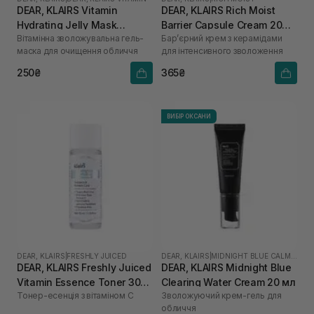
DEAR, KLAIRS Vitamin
DEAR, KLAIRS Rich Moist
Hydrating Jelly Mask
Barrier Capsule Cream 20
Вітамінна зволожувальна гель-
Бар’єрний крем з керамідами
Cleanser 20 мл
мл
маска для очищення обличчя
для інтенсивного зволоження
250₴
365₴
ВИБІР ОКСАНИ
DEAR, KLAIRS
|
FRESHLY JUICED
DEAR, KLAIRS
|
MIDNIGHT BLUE CALMING
DEAR, KLAIRS Freshly Juiced
DEAR, KLAIRS Midnight Blue
Vitamin Essence Toner 30
Clearing Water Cream 20 мл
Тонер-есенція з вітаміном C
Зволожуючий крем-гель для
мл
обличчя