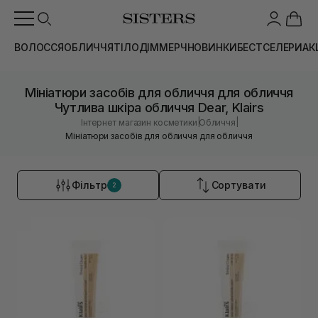
ВОЛОССЯ
ОБЛИЧЧЯ
ТІЛО
ДІМ
МЕРЧ
НОВИНКИ
БЕСТСЕЛЕРИ
АК
Мініатюри засобів для обличчя для обличчя
Чутлива шкіра обличчя Dear, Klairs
|
|
Інтернет магазин косметики
Обличчя
Мініатюри засобів для обличчя для обличчя
Фільтр
Сортувати
2