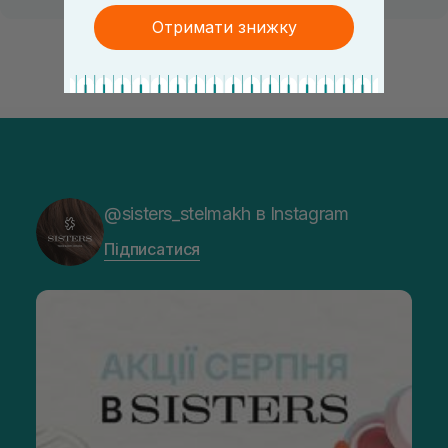
Отримати знижку
@sisters_stelmakh в Instagram
Підписатися