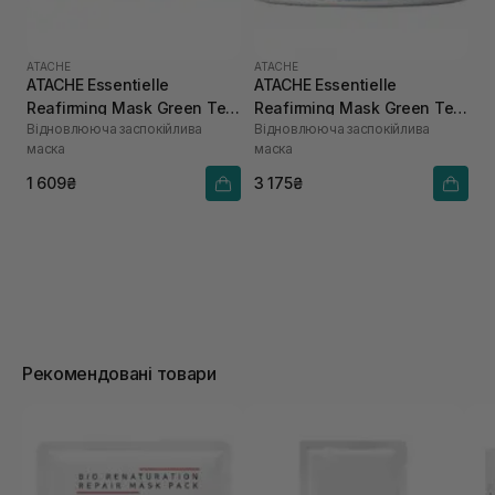
ATACHE
ATACHE
ATACHE Essentielle
ATACHE Essentielle
Reafirming Mask Green Tea
Reafirming Mask Green Tea
Відновлююча заспокійлива
Відновлююча заспокійлива
50 мл
200 мл
маска
маска
1 609₴
3 175₴
Рекомендовані товари