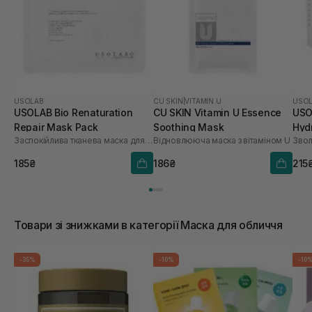
USOLAB
CU SKIN
|
VITAMIN U
USO
USOLAB Bio Renaturation
CU SKIN Vitamin U Essence
USO
Repair Mask Pack
Soothing Mask
Hyd
Заспокійлива тканева маска для обличчя
Відновлююча маска з вітаміном U
шт
185₴
186₴
215
Товари зі знижками в категорії Маска для обличчя
-35%
-10%
-10