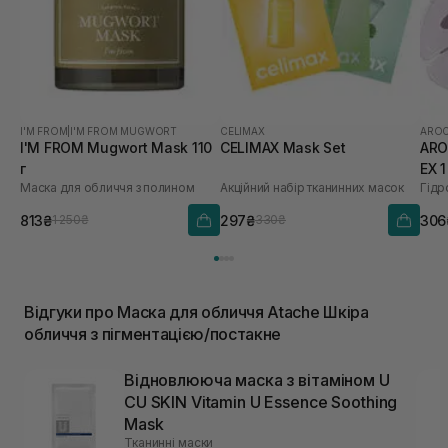
I'M FROM
|
I'M FROM MUGWORT
CELIMAX
AROC
I'M FROM Mugwort Mask 110
CELIMAX Mask Set
ARO
г
EX 
Маска для обличчя з полином
Акційний набір тканинних масок
813₴
297₴
306
1 250₴
330₴
Відгуки про Маска для обличчя Atache Шкіра
обличчя з пігментацією/постакне
Відновлююча маска з вітаміном U
CU SKIN Vitamin U Essence Soothing
Mask
Тканинні маски