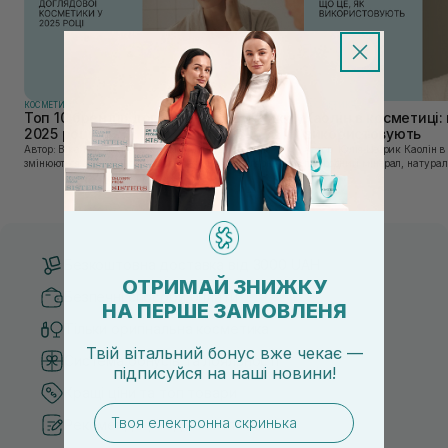
КОСМЕТИКА
КОСМЕТИКА
Топ 10 брендів доглядової косметики у
Каолін в косметиці: 
2025 році
використовують
Автор: Віка Нагорна У сучасному світі, де тренди
Автор: Юлія Цебрик Каолін в косметології – це
змінюються зі швидкістю світла, а ринок популярної
природний мінерал, натураль
косметики переповнений новими пропозиціями, вибір
безліч переваг для шкіри обл
засобу для себе стає справжнім викликом. 2025 р...
завдяки великій кількості ко
Безкоштовна доставка від 3000 UAH
ОТРИМАЙ ЗНИЖКУ
Безпечні способи оплати
НА ПЕРШЕ ЗАМОВЛЕНЯ
Тільки оригінальна косметика
Твій вітальний бонус вже чекає —
Система бонусів та лояльності
підписуйся
на
наші новини!
Кращі ціни та топ товари
email
Рекомендації від косметологів