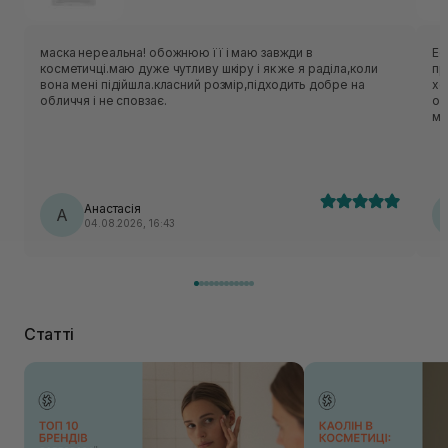
маска нереальна! обожнюю її і маю завжди в
Ес
косметичці.маю дуже чутливу шкіру і як же я раділа,коли
приємн
вона мені підійшла.класний розмір,підходить добре на
хо
обличчя і не сповзає.
об
ме
нор
ць
лека
по
Анастасія
А
04.08.2026, 16:43
Статті