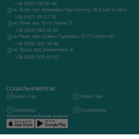
+38 (097) 611-95-94
м. Львів, вул. Академіка Підстригача, 1В (Duck's Lake)
+38 (097) 101-97-16
м. Рівне, вул. 16-го Липня, 15
+38 (097) 544-61-44
м. Рівне, вул. Кулика і Гудачека, 23 (ТЦ Екватор)
+38 (068) 209-34-88
м. Луцьк, вул. Винниченка, 4
+38 (098) 076-60-62
СОЦІАЛЬНІ МЕРЕЖІ
Sisters Hair
Sisters Skin
Distribution
Cosmetology
Завантажуйте мобільний додаток