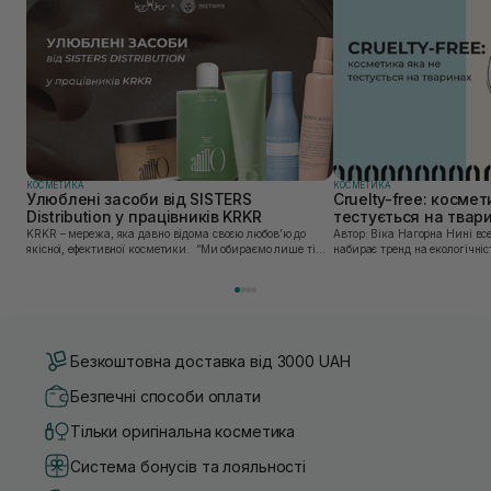
КОСМЕТИКА
КОСМЕТИКА
Улюблені засоби від SISTERS
Cruelty-free: космет
Distribution у працівників KRKR
тестується на твар
KRKR – мережа, яка давно відома своєю любов’ю до
Автор: Віка Нагорна Нині все більшої популярності
якісної, ефективної косметики. “Ми обираємо лише ті
набирає тренд на екологічніс
бренди, в яких впевнені — і які перевірили на собі. Одні
Це стосується і одягу, і харч
з таких — бренди, представлені SISTERS...
якою користуємось. Споживач
Безкоштовна доставка від 3000 UAH
Безпечні способи оплати
Тільки оригінальна косметика
Система бонусів та лояльності