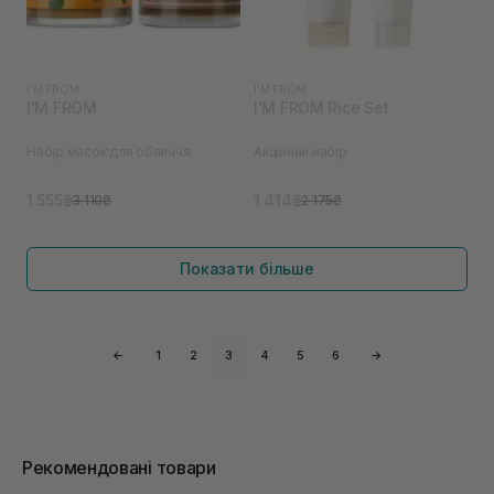
I'M FROM
I'M FROM
I'M FROM
I'M FROM Rice Set
Набір масок для обличчя
Акційний набір
1 555₴
1 414₴
3 110₴
2 175₴
Показати більше
←
1
2
3
4
5
6
→
Рекомендовані товари