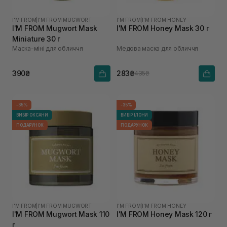
I'M FROM
|
I'M FROM MUGWORT
I'M FROM
|
I'M FROM HONEY
I'M FROM Mugwort Mask
I'M FROM Honey Mask 30 г
Miniature 30 г
Маска-міні для обличчя
Медова маска для обличчя
390₴
283₴
435₴
-35%
-35%
ВИБІР ОКСАНИ
ВИБІР ІЛОНИ
ПОДАРУНОК
ПОДАРУНОК
I'M FROM
|
I'M FROM MUGWORT
I'M FROM
|
I'M FROM HONEY
I'M FROM Mugwort Mask 110
I'M FROM Honey Mask 120 г
г