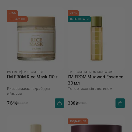
-35%
-35%
ПОДАРУНОК
ВИБІР ОКСАНИ
I'M FROM
|
I'M FROM RICE
I'M FROM
|
I'M FROM MUGWORT
I'M FROM Rice Mask 110 г
I'M FROM Mugwort Essence
30 мл
Рисова маска-скраб для
Тонер-есенція з полином
обличчя
764₴
338₴
1 175₴
520₴
ПОДАРУНОК