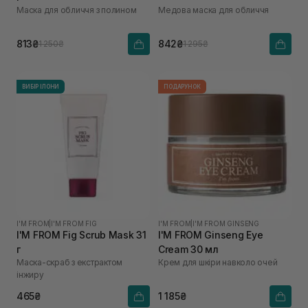
Маска для обличчя з полином
Медова маска для обличчя
813₴
842₴
1 250₴
1 295₴
ВИБІР ІЛОНИ
ПОДАРУНОК
I'M FROM
|
I'M FROM FIG
I'M FROM
|
I'M FROM GINSENG
I'M FROM Fig Scrub Mask 31
I'M FROM Ginseng Eye
г
Cream 30 мл
Маска-скраб з екстрактом
Крем для шкіри навколо очей
інжиру
465₴
1 185₴