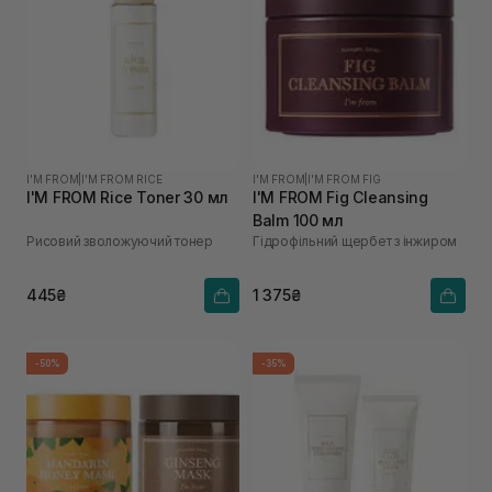
I'M FROM
|
I'M FROM RICE
I'M FROM
|
I'M FROM FIG
I'M FROM Rice Toner 30 мл
I'M FROM Fig Cleansing
Balm 100 мл
Рисовий зволожуючий тонер
Гідрофільний щербет з інжиром
445₴
1 375₴
-50%
-35%