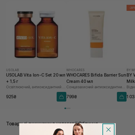
-20
USOLAB
WHOCARES
BY W
USOLAB Vita Ion-C Set 20 мл
WHOCARES Bifida Barrier Sun
BY 
+ 1,5 г
Cream 40 мл
Mil
Освітлюючий, антиоксидантний та омолоджуючий набір
Сонцезахисний антиоксидантний крем
925₴
799₴
1 0
Товари зі знижками в категорії Обличчя