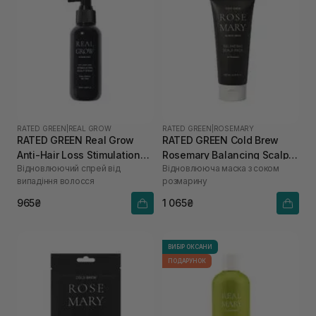
RATED GREEN
|
REAL GROW
RATED GREEN
|
ROSEMARY
RATED GREEN Real Grow
RATED GREEN Cold Brew
Anti-Hair Loss Stimulation
Rosemary Balancing Scalp
Відновлюючий спрей від
Відновлююча маска з соком
Scalp Spray 120 мл
Pack 200 мл
випадіння волосся
розмарину
965₴
1 065₴
ВИБІР ОКСАНИ
ПОДАРУНОК