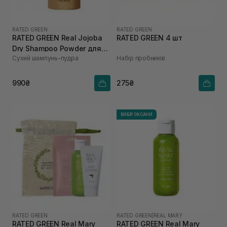
RATED GREEN
RATED GREEN
RATED GREEN Real Jojoba
RATED GREEN 4 шт
Dry Shampoo Powder для
Сухий шампунь-пудра
Набір пробників
жирної шкіри голови та
об'єму волосся 17,5 г
990₴
275₴
ВИБІР ОКСАНИ
RATED GREEN
RATED GREEN
|
REAL MARY
RATED GREEN Real Mary
RATED GREEN Real Mary