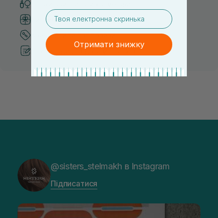
Тільки оригінальна косметика
email
Система бонусів та лояльності
Кращі ціни та топ товари
Отримати знижку
Рекомендації від косметологів
@sisters_stelmakh в Instagram
Підписатися