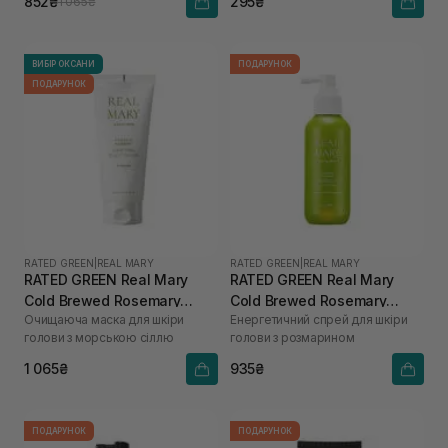
852₴
295₴
1 065₴
ВИБІР ОКСАНИ
ПОДАРУНОК
ПОДАРУНОК
RATED GREEN
|
REAL MARY
RATED GREEN
|
REAL MARY
RATED GREEN Real Mary
RATED GREEN Real Mary
Cold Brewed Rosemary
Cold Brewed Rosemary
Очищаюча маска для шкіри
Енергетичний спрей для шкіри
Purifyng Scalp Scaler 200
Energizing Scalp Spray 120
голови з морською сіллю
голови з розмарином
мл
мл
1 065₴
935₴
ПОДАРУНОК
ПОДАРУНОК