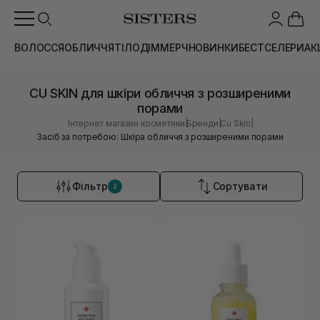
ВОЛОССЯ
ОБЛИЧЧЯ
ТІЛО
ДІМ
МЕРЧ
НОВИНКИ
БЕСТСЕЛЕРИ
АК
CU SKIN для шкіри обличчя з розширеними
порами
|
|
|
Інтернет магазин косметики
Бренди
Cu Skin
Засіб за потребою: Шкіра обличчя з розширеними порами
Фільтр
Сортувати
2