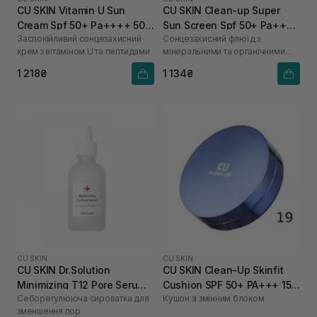
CU SKIN Vitamin U Sun
CU SKIN Clean-up Super
Cream Spf 50+ Pa++++ 50
Sun Screen Spf 50+ Pa++++
Заспокійливий сонцезахисний
Сонцезахисний флюїд з
мл
50 мл
крем з вітаміном U та пептидами
мінеральними та органічними
фільтрами
1 218₴
1 134₴
CU SKIN
CU SKIN
CU SKIN Dr.Solution
CU SKIN Clean-Up Skinfit
Minimizing T12 Pore Serum
Cushion SPF 50+ PA+++ 15 г
Себорегулююча сироватка для
Кушон зі змінним блоком
50 мл
+ 15 г 19 тон
зменшення пор