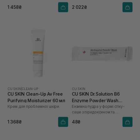
1 458₴
2 022₴
CU SKIN
|
CLEAN-UP
CU SKIN
CU SKIN Clean-Up Av Free
CU SKIN Dr.Solution B6
Purifying Moisturizer 60 мл
Enzyme Powder Wash
Крем для проблемної шкіри
Ензимна пудра у формі стіку-
Sachet для проблемної та
саше з піридоксином та
жирної шкіри 1шт* 1 г
каламіном
1 368₴
48₴