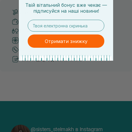
Твій вітальний бонус вже чекає —
підписуйся
на
наші новини!
Безкоштовна доставка від 3000 UAH
Безпечні способи оплати
email
Тільки оригінальна косметика
Система бонусів та лояльності
Отримати знижку
Кращі ціни та топ товари
Рекомендації від косметологів
@sisters_stelmakh в Instagram