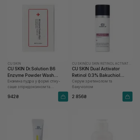
CU SKIN
CU SKIN
|
CU SKIN RETINOL ACTIVATOR
CU SKIN Dr.Solution B6
CU SKIN Dual Activator
Enzyme Powder Wash
Retinol 0.3% Bakuchiol
Ензимна пудра у формі стіку-
Серум з ретинолом та
Sachet для проблемної та
0.75% 30 мл
саше з піридоксином та
бакучіолом
жирної шкіри 20 шт*1г
каламіном
942₴
2 856₴