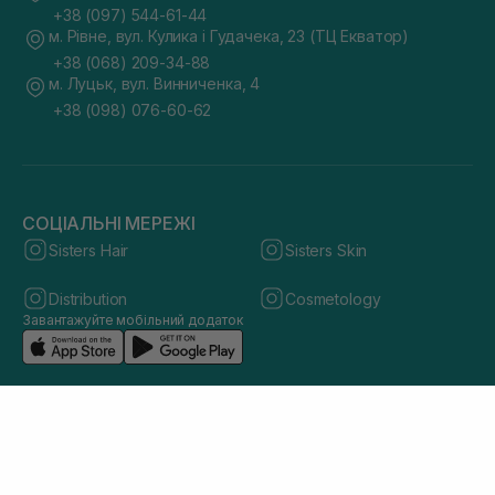
+38 (097) 544-61-44
м. Рівне, вул. Кулика і Гудачека, 23 (ТЦ Екватор)
+38 (068) 209-34-88
м. Луцьк, вул. Винниченка, 4
+38 (098) 076-60-62
СОЦІАЛЬНІ МЕРЕЖІ
Sisters Hair
Sisters Skin
Distribution
Cosmetology
Завантажуйте мобільний додаток
© 2026 sisters.co.ua. Всі права захищено