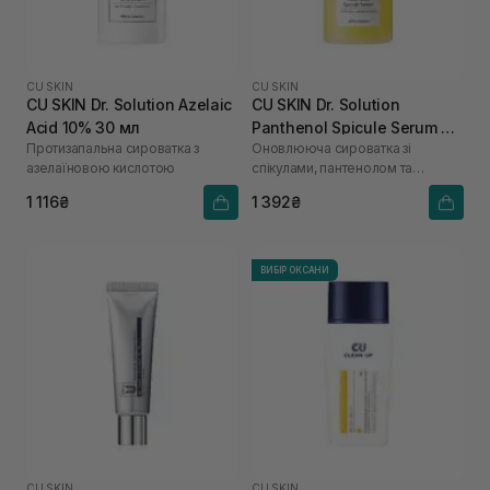
CU SKIN
CU SKIN
CU SKIN Dr. Solution Azelaic
CU SKIN Dr. Solution
Acid 10% 30 мл
Panthenol Spicule Serum 30
Протизапальна сироватка з
Оновлююча сироватка зі
мл
азелаїновою кислотою
спікулами, пантенолом та
гіалуроновою кислотою
1 116₴
1 392₴
ВИБІР ОКСАНИ
CU SKIN
CU SKIN