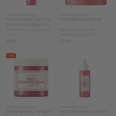
I'M FROM
|
BEET ENERGY
I'M FROM
|
BEET ENERGY
PHA-кислотою I`M FROM
FROM Beet Refresh Pad
Beet Purifying Mask 30 г
Глиняна маска для очищення
Відновлюючі педи для
пор із
зневодненої шкіри з 20%
екстрактом буряків I`M
490₴
1 210₴
-25%
I'M FROM
|
BEET ENERGY
I'M FROM
|
BEET ENERGY
PHA-кислотою I`M FROM
FROM Beet Energy Ampoule