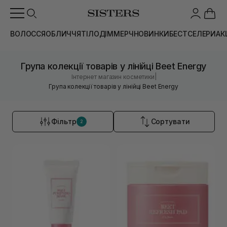
ВОЛОССЯ
ОБЛИЧЧЯ
ТІЛО
ДІМ
МЕРЧ
НОВИНКИ
БЕСТСЕЛЕРИ
АК
Група колекції товарів у лінійці Beet Energy
|
Інтернет магазин косметики
Група колекції товарів у лінійці Beet Energy
Фільтр
Сортувати
2