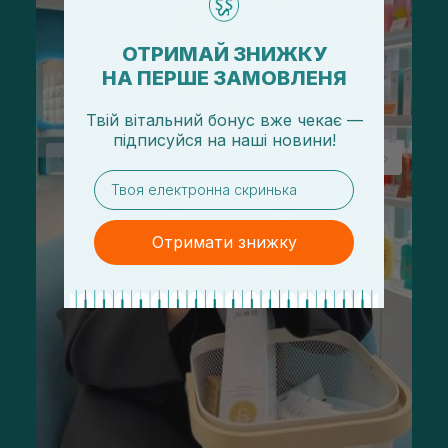
ОТРИМАЙ ЗНИЖКУ
НА ПЕРШЕ ЗАМОВЛЕНЯ
Твій вітальний бонус вже чекає —
підписуйся
на
наші новини!
email
Отримати знижку