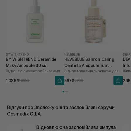
BY WISHTREND
HEVEBLUE
DEAR
BY WISHTREND Ceramide
HEVEBLUE Salmon Caring
DEA
Milky Ampoule 30 мл
Centella Ampoule для
Inf
Відновлююча заспокійлива ампула для обличчя
Відновлювальна сироватка для обличчя
Живи
зволоження та зміцнення
бар'єру 30 мл
1 036₴
587₴
296
1 295₴
690₴
Відгуки про Зволожуючі та заспокійливі серуми
Cosmedix США
Відновлююча заспокійлива ампула