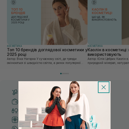
КОСМЕТИКА
КОСМЕТИКА
Топ 10 брендів доглядової косметики у
Каолін в косметиці: 
2025 році
використовують
Автор: Віка Нагорна У сучасному світі, де тренди
Автор: Юлія Цебрик Каолін в косметології – це
змінюються зі швидкістю світла, а ринок популярної
природний мінерал, натураль
косметики переповнений новими пропозиціями, вибір
безліч переваг для шкіри обл
засобу для себе стає справжнім викликом. 2025 р...
завдяки великій кількості ко
Безкоштовна доставка від 3000 UAH
Безпечні способи оплати
Тільки оригінальна косметика
Система бонусів та лояльності
Кращі ціни та топ товари