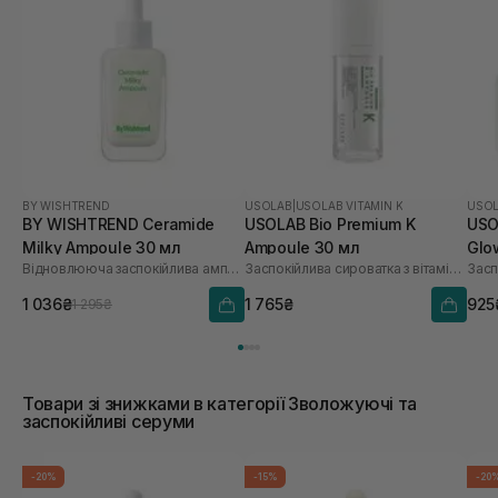
BY WISHTREND
USOLAB
|
USOLAB VITAMIN K
USO
BY WISHTREND Ceramide
USOLAB Bio Premium K
USO
Milky Ampoule 30 мл
Ampoule 30 мл
Glo
Відновлююча заспокійлива ампула для обличчя
Заспокійлива сироватка з вітаміном K
1 036₴
1 765₴
925
1 295₴
Товари зі знижками в категорії Зволожуючі та
заспокійливі серуми
-20%
-15%
-20