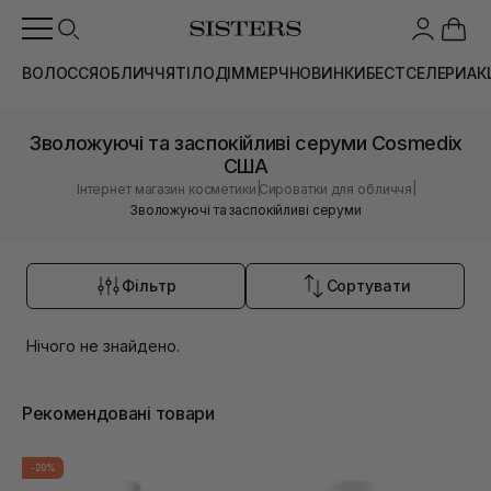
ВОЛОССЯ
ОБЛИЧЧЯ
ТІЛО
ДІМ
МЕРЧ
НОВИНКИ
БЕСТСЕЛЕРИ
АК
Зволожуючі та заспокійливі серуми Cosmedix
США
|
|
Інтернет магазин косметики
Сироватки для обличчя
Зволожуючі та заспокійливі серуми
Фільтр
Сортувати
Нічого не знайдено.
Рекомендовані товари
-20%