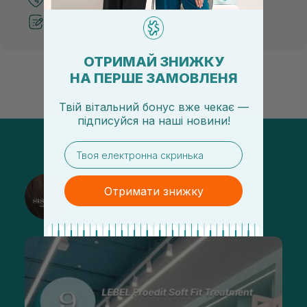
Рекомендації від косметологів
ОТРИМАЙ ЗНИЖКУ
НА ПЕРШЕ ЗАМОВЛЕНЯ
Твій вітальний бонус вже чекає —
підписуйся
на
наші новини!
email
@sisters_stelmakh в Instagram
Отримати знижку
Підписатися