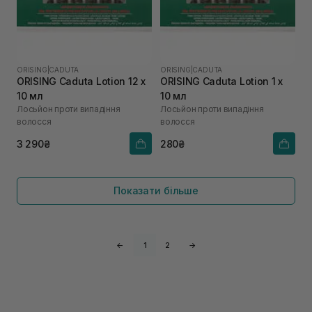
ORISING
|
CADUTA
ORISING
|
CADUTA
ORISING Caduta Lotion 12 х
ORISING Caduta Lotion 1 х
10 мл
10 мл
Лосьйон проти випадіння
Лосьйон проти випадіння
волосся
волосся
3 290₴
280₴
Показати більше
←
1
2
→