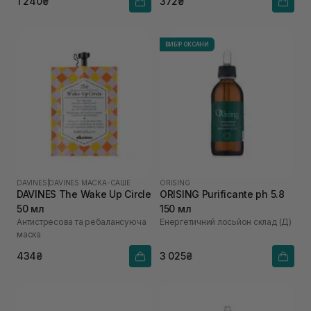
1 240₴
372₴
ВИБІР ОКСАНИ
DAVINES
|
DAVINES МАСКА-САШЕ
ORISING
DAVINES The Wake Up Circle
ORISING Purificante ph 5.8
50 мл
150 мл
Антистресова та ребалансуюча
Енергетичний лосьйон склад (Д)
маска
434₴
3 025₴