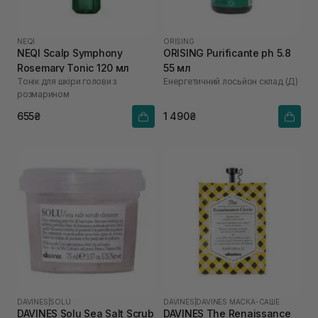
NEQI
ORISING
NEQI Scalp Symphony
ORISING Purificante ph 5.8
Rosemary Tonic 120 мл
55 мл
Тонік для шкіри голови з
Енергетичний лосьйон склад (Д)
розмарином
655₴
1 490₴
DAVINES
|
SOLU
DAVINES
|
DAVINES МАСКА-САШЕ
DAVINES Solu Sea Salt Scrub
DAVINES The Renaissance