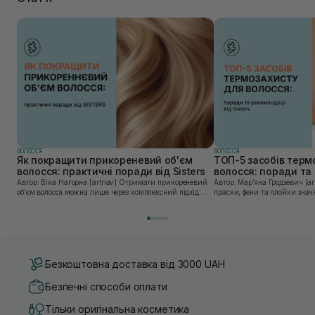
ВОЛОССЯ
ВОЛОССЯ
Як покращити прикореневий об'єм
ТОП-5 засобів терм
волосся: практичні поради від Sisters
волосся: поради та 
Sisters
Автор: Віка Нагорна [artnav] Отримати прикореневий
Автор: Марʼяна Гродзевич [artnav] Сучасні 
об’єм волосся можна лише через комплексний підхід:
праски, фени та плойки знач
правильне очищення шкіри голови, грамотну техніку
економлять час для створення
сушіння та використання стайлінгу, який пі...
щоденному використанні цих 
Безкоштовна доставка від 3000 UAH
Безпечні способи оплати
Тільки оригінальна косметика