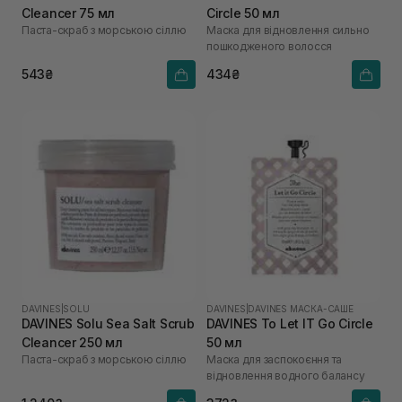
Cleancer 75 мл
Circle 50 мл
Паста-скраб з морською сіллю
Маска для відновлення сильно
пошкодженого волосся
543₴
434₴
DAVINES
|
SOLU
DAVINES
|
DAVINES МАСКА-САШЕ
DAVINES Solu Sea Salt Scrub
DAVINES To Let IT Go Circle
Cleancer 250 мл
50 мл
Паста-скраб з морською сіллю
Маска для заспокоєння та
відновлення водного балансу