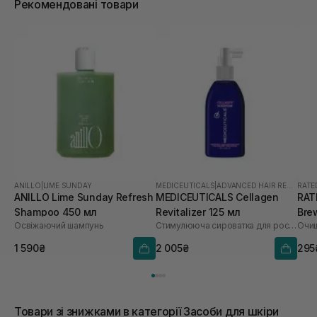
Рекомендовані товари
ANILLO
|
LIME SUNDAY
MEDICEUTICALS
|
ADVANCED HAIR RESTORATION TECHNOLOGY WOMEN
RATE
ANILLO Lime Sunday Refresh
MEDICEUTICALS Cellagen
RAT
Shampoo 450 мл
Revitalizer 125 мл
Bre
Освіжаючий шампунь
Стимулююча сироватка для росту волосся та здоров’я шкіри голови
Sca
1 590₴
2 005₴
295
Товари зі знижками в категорії Засоби для шкіри