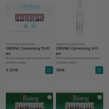
ORISING
|
CALMORISING
ORISING
|
CALMORISING
ORISING Calmorising 12х10
ORISING Calmorising 1х10
мл
мл
Фітоесенціальний лосьйон для
Фітоесенціальний лосьйон для
чутливої шкіри
чутливої шкіри
4 320₴
360₴