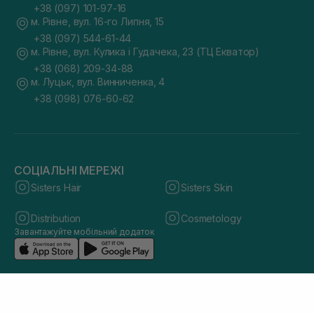
+38 (097) 101-97-16
м. Рівне, вул. 16-го Липня, 15
+38 (097) 544-61-44
м. Рівне, вул. Кулика і Гудачека, 23 (ТЦ Екватор)
+38 (068) 209-34-88
м. Луцьк, вул. Винниченка, 4
+38 (098) 076-60-62
СОЦІАЛЬНІ МЕРЕЖІ
Sisters Hair
Sisters Skin
Distribution
Cosmetology
Завантажуйте мобільний додаток