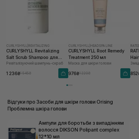
CURLYSHYLL
|
REVITALIZING
CURLYSHYLL
|
HEADSPA LINE
RATE
CURLYSHYLL Revitalizing
CURLYSHYLL Root Remedy
RAT
Salt Scrub Shampoo для
Treatment 250 мл
Hair
Ревіталізуючий шампунь-скраб
Маска для шкіри голови
ослабленої шкіри голови та
Tre
тонкого волосся 300 мл
1 236₴
976₴
852
1 545₴
1 220₴
Відгуки про Засоби для шкіри голови Orising
Проблемна шкіра голови
Ампули для боротьби з випадінням
волосся DIKSON Polipant complex
12*10 мл