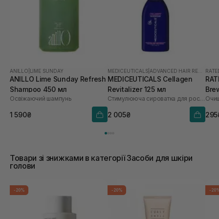
ANILLO
|
LIME SUNDAY
MEDICEUTICALS
|
ADVANCED HAIR RESTORATION TECHNOLOGY WOMEN
RATE
ANILLO Lime Sunday Refresh
MEDICEUTICALS Cellagen
RAT
Shampoo 450 мл
Revitalizer 125 мл
Bre
Освіжаючий шампунь
Стимулююча сироватка для росту волосся та здоров’я шкіри голови
Sca
1 590₴
2 005₴
295
Товари зі знижками в категорії Засоби для шкіри
голови
-20%
-20%
-20