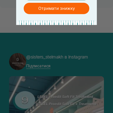
Отримати знижку
@sisters_stelmakh в Instagram
Підписатися