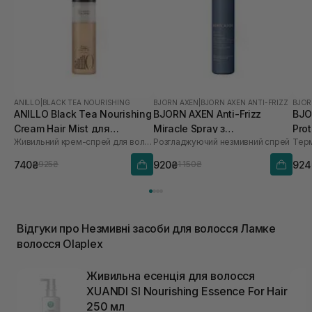
ANILLO
|
BLACK TEA NOURISHING
BJORN AXEN
|
BJORN AXEN ANTI-FRIZZ
BJOR
ANILLO Black Tea Nourishing
BJORN AXEN Anti-Frizz
BJO
Cream Hair Mist для
Miracle Spray з
Prot
Живильний крем-спрей для волосся
Розгладжуючий незмивний спрей
Терм
зволоження та
термозахистом до 220°C
розгладження волосся 70
для всіх типів волосся 150
740₴
920₴
924
925₴
1 150₴
мл
мл
Відгуки про Незмивні засоби для волосся Ламке
волосся Olaplex
Живильна есенція для волосся
XUANDI SI Nourishing Essence For Hair
250 мл