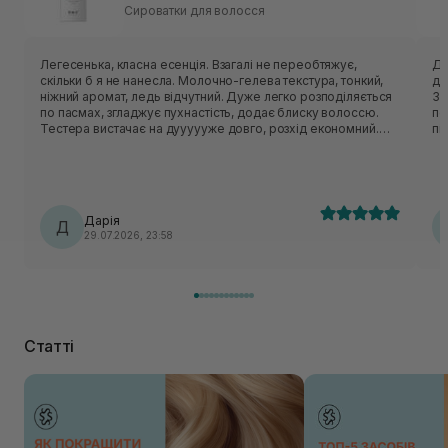
Сироватки для волосся
Легесенька, класна есенція. Взагалі не переобтяжує,
Ду
скільки б я не нанесла. Молочно-гелева текстура, тонкий,
де
ніжний аромат, ледь відчутний. Дуже легко розподіляється
За
по пасмах, згладжує пухнастість, додає блиску волоссю.
по
Тестера вистачає на дуууууже довго, розхід економний.
пі
Моє пористе, освітлене, пухнасте волосся дуже радіє
пр
цьому засобу.
Дарія
Д
29.07.2026, 23:58
Статті