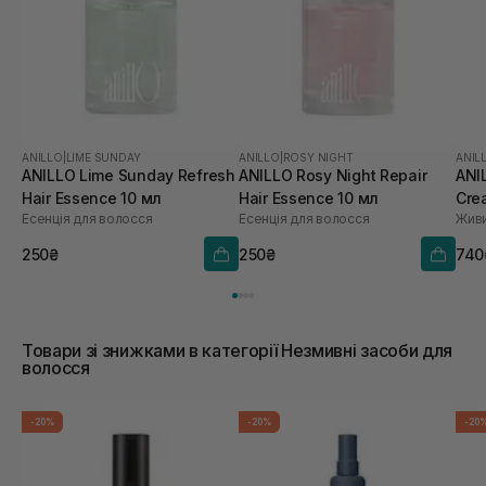
ANILLO
|
LIME SUNDAY
ANILLO
|
ROSY NIGHT
ANIL
ANILLO Lime Sunday Refresh
ANILLO Rosy Night Repair
ANI
Hair Essence 10 мл
Hair Essence 10 мл
Cre
Есенція для волосся
Есенція для волосся
зво
роз
250₴
250₴
740
мл
Товари зі знижками в категорії Незмивні засоби для
волосся
-20%
-20%
-20