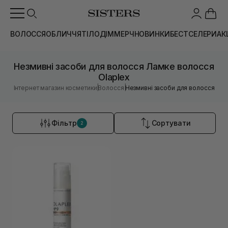
ВОЛОССЯ
ОБЛИЧЧЯ
ТІЛО
ДІМ
МЕРЧ
НОВИНКИ
БЕСТСЕЛЕРИ
АК
Незмивні засоби для волосся Ламке волосся
Olaplex
|
|
Інтернет магазин косметики
Волосся
Незмивні засоби для волосся
Фільтр
Сортувати
2